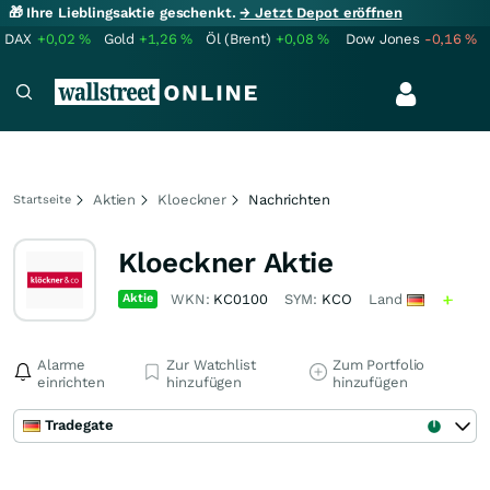
🎁 Ihre Lieblingsaktie geschenkt.
→ Jetzt Depot eröffnen
DAX
+0,02
%
Gold
+1,26
%
Öl (Brent)
+0,08
%
Dow Jones
-0,16
%
Aktien
Kloeckner
Nachrichten
Startseite
Kloeckner Aktie
Aktie
WKN:
KC0100
SYM:
KCO
Land
Alarme
Zur Watchlist
Zum Portfolio
einrichten
hinzufügen
hinzufügen
Tradegate