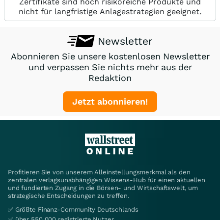
Zertifikate sind hoch risikoreiche Produkte und
nicht für langfristige Anlagestrategien geeignet.
Newsletter
Abonnieren Sie unsere kostenlosen Newsletter
und verpassen Sie nichts mehr aus der
Redaktion
Jetzt abonnieren!
Profitieren Sie von unserem Alleinstellungsmerkmal als den
zentralen verlagsunabhängigen Wissens-Hub für einen aktuellen
und fundierten Zugang in die Börsen- und Wirtschaftswelt, um
strategische Entscheidungen zu treffen.
✅ Größte Finanz-Community Deutschlands
✅ über 550.000 registrierte Nutzer