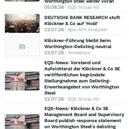
Worthington Steel weiter voran
05.08.26
· EQS Group AG
DEUTSCHE BANK RESEARCH stuft
Klöckner & Co auf 'Hold'
23.07.26
· dpa-AFX Analysen
Klöckner-Führung bleibt beim
Worthington-Delisting neutral
22.07.26
· 4investors
EQS-News: Vorstand und
Aufsichtsrat der Klöckner & Co SE
veröffentlichen begründete
Stellungnahme zum Delisting-
Erwerbsangebot von Worthington
Steel
22.07.26
· EQS Group AG
EQS-News: Klöckner & Co SE
Management Board and Supervisory
Board publish response statement
on Worthington Steel's delisting