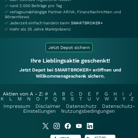
✅ rund 2.000 Beiträge pro Tag
✅ verlagsunabhängige Partner ARIVA, FinanzNachrichten und
BörsenNews
✅ Jederzeit einfach handeln beim
SMARTBROKER+
✅ mehr als 25 Jahre Marktpräsenz
Jetzt Depot sichern
Ihre Lieblingsaktie geschenkt!
Jetzt Depot bei SMARTBROKER+ eröffnen und
Willkommensgeschenk sichern.
Aktien von A - Z:
#
A
B
C
D
E
F
G
H
I
J
K
L
M
N
O
P
Q
R
S
T
U
V
W
X
Y
Z
Impressum
Disclaimer
Datenschutz
Datenschutz-
Einstellungen
Nutzungsbedingungen