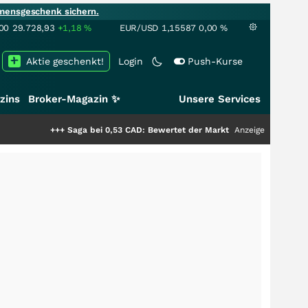
mensgeschenk sichern.
00
29.728,93
+1,18
%
EUR/USD
1,15587
0,00
%
Aktie geschenkt!
Login
Push-Kurse
zins
Broker-Magazin ✨
Unsere Services
+++
Saga bei 0,53 CAD: Bewertet der Markt noch immer nur die Hälfte d
Anzeige