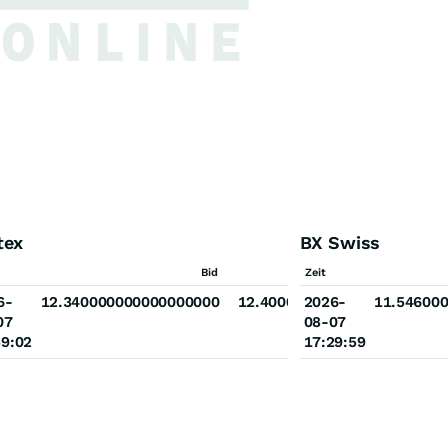
tex
BX Swiss
Ask
Bid
Zeit
Ask
0000000000
6-
12.340000000000000000
12.400000000000000000
2026-
11.54600
07
08-07
59:02
17:29:59