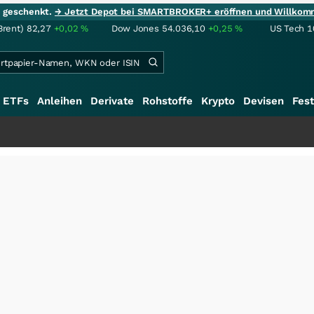
ie geschenkt.
→ Jetzt Depot bei SMARTBROKER+ eröffnen und Willkom
Brent)
82,27
+0,02
%
Dow Jones
54.036,10
+0,25
%
US Tech 1
ETFs
Anleihen
Derivate
Rohstoffe
Krypto
Devisen
Fest