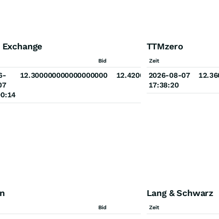
 Exchange
TTMzero
Ask
Bid
Zeit
Ask
0000000000
6-
12.300000000000000000
12.420000000000000000
2026-08-07
12.3
07
17:38:20
00:14
n
Lang & Schwarz
Ask
Bid
Zeit
Ask