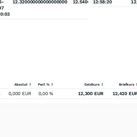
0000000000
6-
12.320000000000000000
12.540000000000000000
12:58:20
12
07
30:03
Absolut
Perf. %
Geldkurs
Briefkurs
R
0,000
EUR
0,00
%
12,300
EUR
12,420
EU