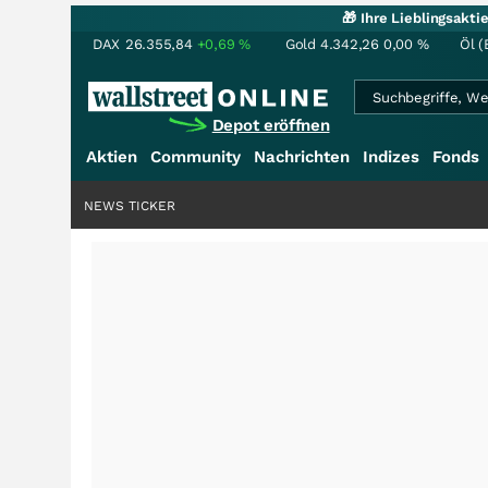
🎁 Ihre Lieblingsakt
DAX
26.355,84
+0,69
%
Gold
4.342,26
0,00
%
Öl (
Depot eröffnen
Aktien
Community
Nachrichten
Indizes
Fonds
NEWS TICKER