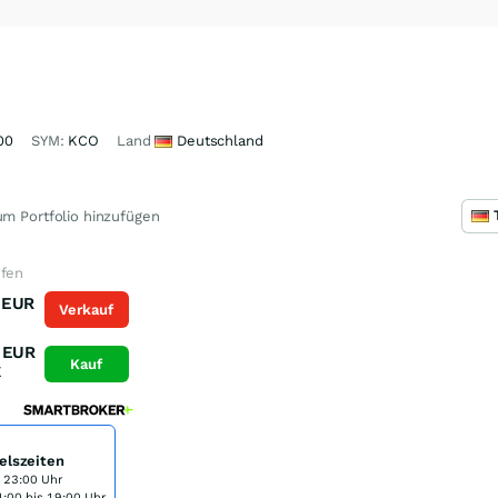
00
SYM:
KCO
Land
Deutschland
m Portfolio hinzufügen
ufen
EUR
Verkauf
K
EUR
Kauf
K
elszeiten
s 23:00 Uhr
:00 bis 19:00 Uhr