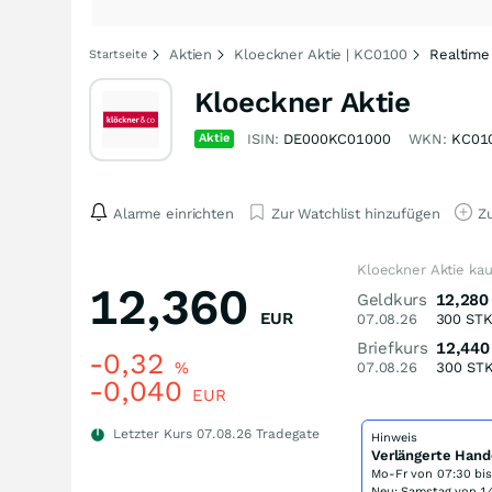
Aktien
Kloeckner Aktie | KC0100
Realtime
Startseite
Kloeckner Aktie
Aktie
ISIN:
DE000KC01000
WKN:
KC01
Alarme einrichten
Zur Watchlist hinzufügen
Zu
Kloeckner Aktie ka
12,360
Geldkurs
12,280
EUR
07.08.26
300
ST
Briefkurs
12,440
-0,32
%
07.08.26
300
ST
-0,040
EUR
Letzter Kurs
07.08.26
Tradegate
Hinweis
Verlängerte Hand
Mo-Fr von
07:30 bi
Neu: Samstag von 14