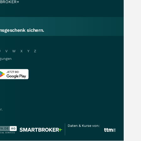
BROKER+
sgeschenk sichern.
U
V
W
X
Y
Z
gungen
r.
Daten & Kurse von: