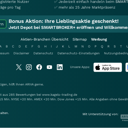
gistrierte Nutzer
✅ Jederzeit einfach handeln beim
SMART
räge pro Tag
✅ mehr als 25 Jahre Marktpräsenz
Bonus Aktion:
Ihre Lieblingsaktie geschenkt!
rn
Jetzt Depot bei SMARTBROKER+ eröffnen und Willkommen
Aktien-Branchen Übersicht
Sitemap
Werbung
A
B
C
D
E
F
G
H
I
J
K
L
M
N
O
P
Q
R
S
T
essum
Disclaimer
Datenschutz
Datenschutz-Einstellungen
Nutzungsbedin
Unsere Apps:
gen, hilft Ihnen
ARIVA
gerne.
elt aus 285 Bewertungen bei www.kagels-trading.de
15 Min. NYSE +20 Min. AMEX +20 Min. Dow Jones +15 Min. Alle Angaben ohne Gewäh
alten.
Mit Unterstützung von: