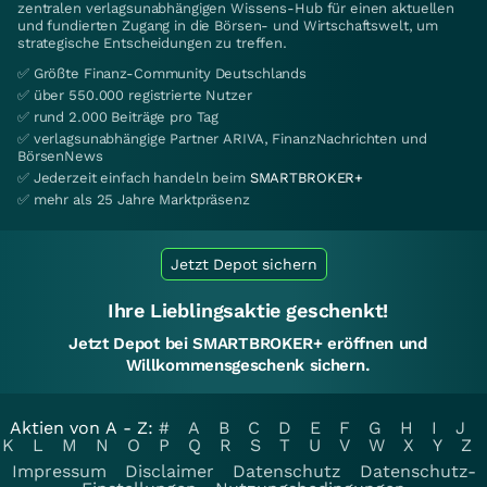
zentralen verlagsunabhängigen Wissens-Hub für einen aktuellen
und fundierten Zugang in die Börsen- und Wirtschaftswelt, um
strategische Entscheidungen zu treffen.
✅ Größte Finanz-Community Deutschlands
✅ über 550.000 registrierte Nutzer
✅ rund 2.000 Beiträge pro Tag
✅ verlagsunabhängige Partner ARIVA, FinanzNachrichten und
BörsenNews
✅ Jederzeit einfach handeln beim
SMARTBROKER+
✅ mehr als 25 Jahre Marktpräsenz
Jetzt Depot sichern
Ihre Lieblingsaktie geschenkt!
Jetzt Depot bei SMARTBROKER+ eröffnen und
Willkommensgeschenk sichern.
Aktien von A - Z:
#
A
B
C
D
E
F
G
H
I
J
K
L
M
N
O
P
Q
R
S
T
U
V
W
X
Y
Z
Impressum
Disclaimer
Datenschutz
Datenschutz-