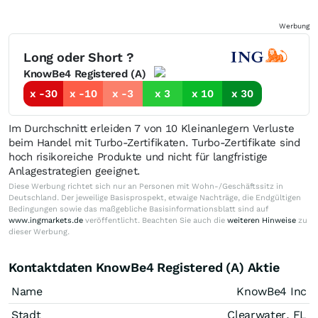
Werbung
Long oder Short ?
KnowBe4 Registered (A)
x -30
x -10
x -3
x 3
x 10
x 30
Im Durchschnitt erleiden 7 von 10 Kleinanlegern Verluste
beim Handel mit Turbo-Zertifikaten. Turbo-Zertifikate sind
hoch risikoreiche Produkte und nicht für langfristige
Anlagestrategien geeignet.
Diese Werbung richtet sich nur an Personen mit Wohn-/Geschäftssitz in
Deutschland. Der jeweilige Basisprospekt, etwaige Nachträge, die Endgültigen
Bedingungen sowie das maßgebliche Basisinformationsblatt sind auf
www.ingmarkets.de
veröffentlicht. Beachten Sie auch die
weiteren Hinweise
zu
dieser Werbung.
Kontaktdaten KnowBe4 Registered (A) Aktie
Name
KnowBe4 Inc
Stadt
Clearwater, FL