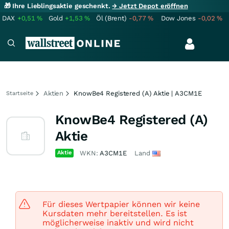
🎁 Ihre Lieblingsaktie geschenkt.
→ Jetzt Depot eröffnen
DAX
+0,51
%
Gold
+1,53
%
Öl (Brent)
-0,77
%
Dow Jones
-0,02
%
Aktien
KnowBe4 Registered (A) Aktie | A3CM1E
Startseite
KnowBe4 Registered (A)
Aktie
Aktie
WKN:
A3CM1E
Land
Für dieses Wertpapier können wir keine
Kursdaten mehr bereitstellen. Es ist
möglicherweise inaktiv und wird nicht