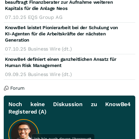
beauftragt Finanzberater zur Aufnahme weiteren
Kapitals für die Anlage Neos
07.10.25
EQS Group AG
KnowBe4 leistet Pionierarbeit bei der Schulung von
KI-Agenten für die Arbeitskräfte der nächsten
Generation
07.10.25
Business Wire (dt.)
KnowBe4 definiert einen ganzheitlichen Ansatz für
Human Risk Management
09.09.25
Business Wire (dt.)
Forum
Noch keine Diskussion zu KnowBe4
Registered (A)