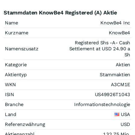
Stammdaten KnowBe4 Registered (A) Aktie
Name
KnowBe4 Inc
Kurzname
KnowBe4
Registered Shs -A- Cash
Namenszusatz
Settlement at USD 24.90 a
Sh
Kategorie
Aktien
Aktientyp
Stammaktien
WKN
A3CM1E
ISIN
US49926T1043
Branche
Informationstechnologie
Land
USA
Referenzwährung
USD
Aktienanzahl
132,75 Mio.