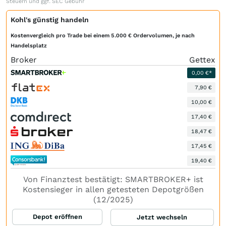
Steuern und ggf. SEC Gebühr
Kohl's günstig handeln
Kostenvergleich pro Trade bei einem 5.000 € Ordervolumen, je nach
Handelsplatz
Broker
Gettex
0,00 €*
7,90 €
10,00 €
17,40 €
18,47 €
17,45 €
19,40 €
Von Finanztest bestätigt: SMARTBROKER+ ist
Kostensieger in allen getesteten Depotgrößen
(12/2025)
Depot eröffnen
Jetzt wechseln