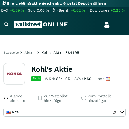
🎁 Ihre Lieblingsaktie geschenkt.
→ Jetzt Depot eröffnen
DAX
+0,69
%
Gold
0,00
%
Öl (Brent)
+0,02
%
Dow Jones
+0,25
%
Aktien
Kohl's Aktie | 884195
Startseite
Kohl's Aktie
Aktie
WKN:
884195
SYM:
KSS
Land
Alarme
Zur Watchlist
Zum Portfolio
einrichten
hinzufügen
hinzufügen
NYSE