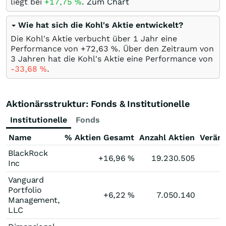
liegt bei
+17,75
%
.
Zum Chart
Wie hat sich die Kohl's Aktie entwickelt?
Die Kohl's Aktie verbucht über 1 Jahr eine
Performance von +72,63
%
. Über den Zeitraum von
3 Jahren hat die Kohl's Aktie eine Performance von
-33,68
%
.
Aktionärsstruktur: Fonds & Institutionelle
Institutionelle
Fonds
Name
% Aktien Gesamt
Anzahl Aktien
Verän
BlackRock
+16,96
%
19.230.505
Inc
Vanguard
Portfolio
+6,22
%
7.050.140
Management,
LLC