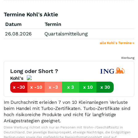
Termine Kohl's Aktie
Datum
Termin
26.08.2026
Quartalsmitteilung
alle Kohl's Termine »
Werbung
Long oder Short ?
Kohl's
x -30
x -10
x -3
x 3
x 10
x 30
Im Durchschnitt erleiden 7 von 10 Kleinanlegern Verluste
beim Handel mit Turbo-Zertifikaten. Turbo-Zertifikate sind
hoch risikoreiche Produkte und nicht für langfristige
Anlagestrategien geeignet.
Diese Werbung richtet sich nur an Personen mit Wohn-/Geschäftssitz in
Deutschland. Der jeweilige Basisprospekt, etwaige Nachträge, die Endgültigen
Bedingungen sowie das maßgebliche Basisinformationsblatt sind auf