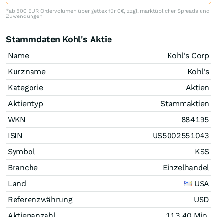
*ab 500 EUR Ordervolumen über gettex für 0€, zzgl. marktüblicher Spreads und
Zuwendungen
Stammdaten Kohl's Aktie
Name
Kohl's Corp
Kurzname
Kohl's
Kategorie
Aktien
Aktientyp
Stammaktien
WKN
884195
ISIN
US5002551043
Symbol
KSS
Branche
Einzelhandel
Land
USA
Referenzwährung
USD
Aktienanzahl
113,40 Mio.