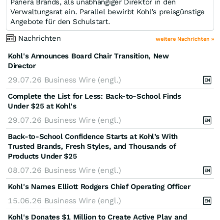
Panera Brands, als unabhängiger Direktor in den
Verwaltungsrat ein. Parallel bewirbt Kohl’s preisgünstige
Angebote für den Schulstart.
Nachrichten
weitere Nachrichten »
Kohl's Announces Board Chair Transition, New
Director
29.07.26
Business Wire (engl.)
Complete the List for Less: Back-to-School Finds
Under $25 at Kohl's
29.07.26
Business Wire (engl.)
Back-to-School Confidence Starts at Kohl’s With
Trusted Brands, Fresh Styles, and Thousands of
Products Under $25
08.07.26
Business Wire (engl.)
Kohl's Names Elliott Rodgers Chief Operating Officer
15.06.26
Business Wire (engl.)
Kohl's Donates $1 Million to Create Active Play and