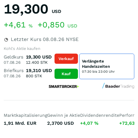
19,300
USD
+4,61
+0,850
%
USD
Letzter Kurs
08.08.26
NYSE
Kohl's Aktie kaufen
Geldkurs
19,300
USD
Verkauf
Verlängerte
07.08.26
12.400
STK
Handelszeiten
Briefkurs
19,310
USD
07:30 bis 23:00 Uhr
Kauf
07.08.26
800
STK
Marktkapitalisierung
Gewinn je Aktie
Dividendenrendite
Performa
1,91 Mrd.
EUR
2,3700
USD
+4,07
%
+72,63