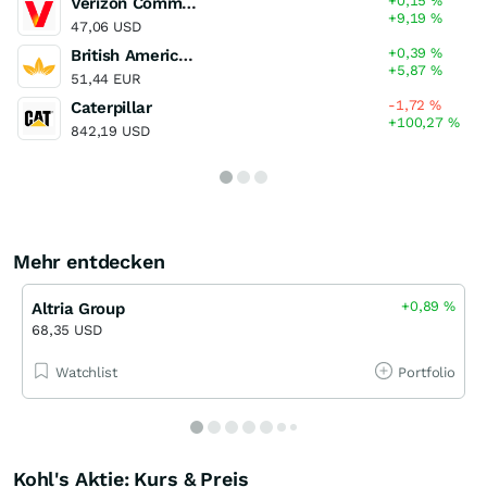
+0,15
%
Verizon Communications
+9,19
%
47,06 USD
+0,39
%
British American Tobacco
+5,87
%
51,44 EUR
-1,72
%
Caterpillar
+100,27
%
842,19 USD
Mehr entdecken
+0,89
%
Altria Group
68,35 USD
Watchlist
Portfolio
Kohl's Aktie: Kurs & Preis