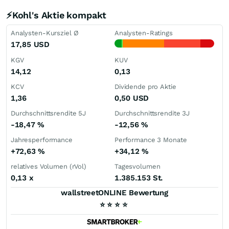
⚡Kohl's Aktie kompakt
Analysten-Kursziel Ø
Analysten-Ratings
17,85
USD
KGV
KUV
14,12
0,13
KCV
Dividende pro Aktie
1,36
0,50
USD
Durchschnittsrendite 5J
Durchschnittsrendite 3J
-18,47
%
-12,56
%
Jahresperformance
Performance 3 Monate
+72,63
%
+34,12
%
relatives Volumen (rVol)
Tagesvolumen
0,13
x
1.385.153 St.
wallstreetONLINE Bewertung
⭐
⭐
⭐
⭐