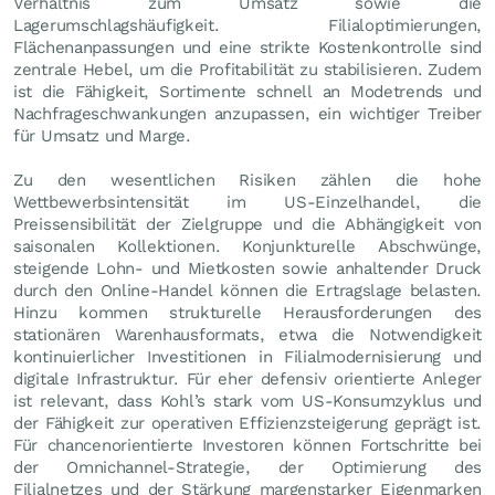
Verhältnis zum Umsatz sowie die
Lagerumschlagshäufigkeit. Filialoptimierungen,
Flächenanpassungen und eine strikte Kostenkontrolle sind
zentrale Hebel, um die Profitabilität zu stabilisieren. Zudem
ist die Fähigkeit, Sortimente schnell an Modetrends und
Nachfrageschwankungen anzupassen, ein wichtiger Treiber
für Umsatz und Marge.
Zu den wesentlichen Risiken zählen die hohe
Wettbewerbsintensität im US-Einzelhandel, die
Preissensibilität der Zielgruppe und die Abhängigkeit von
saisonalen Kollektionen. Konjunkturelle Abschwünge,
steigende Lohn- und Mietkosten sowie anhaltender Druck
durch den Online-Handel können die Ertragslage belasten.
Hinzu kommen strukturelle Herausforderungen des
stationären Warenhausformats, etwa die Notwendigkeit
kontinuierlicher Investitionen in Filialmodernisierung und
digitale Infrastruktur. Für eher defensiv orientierte Anleger
ist relevant, dass Kohl’s stark vom US-Konsumzyklus und
der Fähigkeit zur operativen Effizienzsteigerung geprägt ist.
Für chancenorientierte Investoren können Fortschritte bei
der Omnichannel-Strategie, der Optimierung des
Filialnetzes und der Stärkung margenstarker Eigenmarken