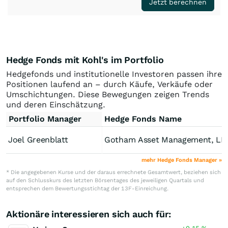
Jetzt berechnen
Hedge Fonds mit Kohl's im Portfolio
Hedgefonds und institutionelle Investoren passen ihre
Positionen laufend an – durch Käufe, Verkäufe oder
Umschichtungen. Diese Bewegungen zeigen Trends
und deren Einschätzung.
Portfolio Manager
Hedge Fonds Name
Joel Greenblatt
Gotham Asset Management, LL
mehr Hedge Fonds Manager »
* Die angegebenen Kurse und der daraus errechnete Gesamtwert, beziehen sich
auf den Schlusskurs des letzten Börsentages des jeweiligen Quartals und
entsprechen dem Bewertungsstichtag der 13F-Einreichung.
Aktionäre interessieren sich auch für: