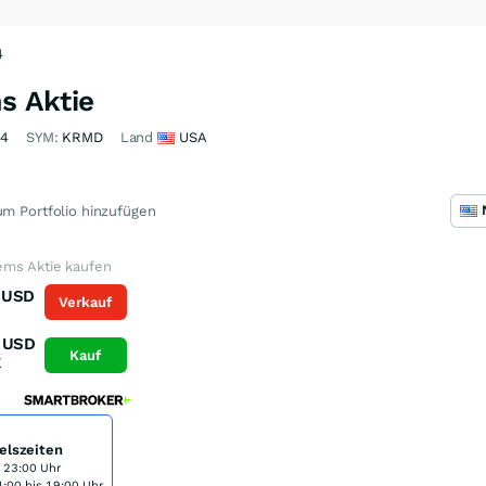
4
s Aktie
04
SYM:
KRMD
Land
USA
m Portfolio hinzufügen
ems Aktie kaufen
USD
Verkauf
K
USD
Kauf
K
elszeiten
s 23:00 Uhr
:00 bis 19:00 Uhr