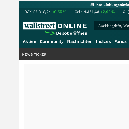
🎁 Ihre Lieblingsakt
DAX
26.318,24
+0,55
%
Gold
4.351,68
+2,62
%
Öl 
Depot eröffnen
Aktien
Community
Nachrichten
Indizes
Fonds
NEWS TICKER