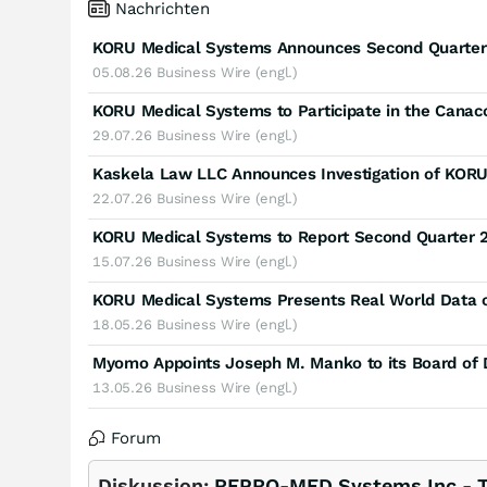
Nachrichten
05.08.26
Business Wire (engl.)
KORU Medical Systems to Participate in the Cana
29.07.26
Business Wire (engl.)
22.07.26
Business Wire (engl.)
KORU Medical Systems to Report Second Quarter 20
15.07.26
Business Wire (engl.)
18.05.26
Business Wire (engl.)
Myomo Appoints Joseph M. Manko to its Board of D
13.05.26
Business Wire (engl.)
Forum
Diskussion:
REPRO-MED Systems Inc - Tr