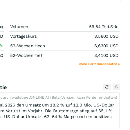
aq
Volumen
59,84 Tsd.
Stk.
SD
Vortageskurs
3,5600
USD
%
52-Wochen Hoch
6,6300
USD
50
52-Wochen Tief
3,4100
USD
mehr Performancedaten »
tie
t durch wallstreetONLINE AI (Beta-Version: kann Fehler enthalten)
al 2026 den Umsatz um 18,2 % auf 12,0 Mio. US-Dollar
m Verlust im Vorjahr. Die Bruttomarge stieg auf 65,1 %.
. US-Dollar Umsatz, 62–64 % Marge und ein positives