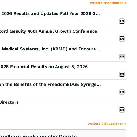
weitere Nachrichten »
KORU Medical Systems Announces Second Quarter 2026 Results and Updates Full Year 2026 Guidance
ccord Genuity 46th Annual Growth Conference
Kaskela Law LLC Announces Investigation of KORU Medical Systems, Inc. (KRMD) and Encourages Long-Term KRMD Shareholders to Contact the Firm
26 Financial Results on August 5, 2026
KORU Medical Systems Presents Real World Data on the Benefits of the FreedomEDGE Syringe Infusion System in Infusion Clinics at the 51st Annual Oncology Nursing Society Congress
irectors
weitere Diskussionen »
agbare medizinische Geräte