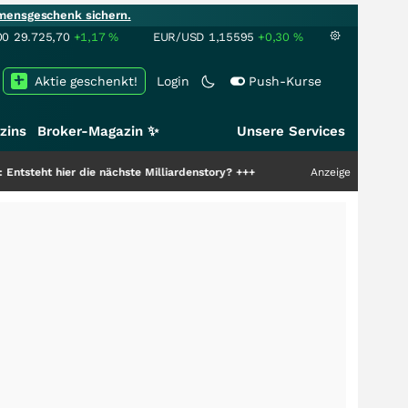
mensgeschenk sichern.
00
29.725,70
+1,17
%
EUR/USD
1,15595
+0,30
%
Aktie geschenkt!
Login
Push-Kurse
zins
Broker-Magazin ✨
Unsere Services
er die nächste Milliardenstory?
+++
Anzeige