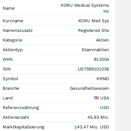
KORU Medical Systems
Name
Inc
Kurzname
KORU Med Sys
Namenszusatz
Registered Shs
Kategorie
Aktien
Aktientyp
Stammaktien
WKN
913004
ISIN
US7599101026
Symbol
KRMD
Branche
Gesundheitswesen
Land
USA
Referenzwährung
USD
Aktienanzahl
45,93 Mio.
Marktkapitalisierung
143,47 Mio.
USD