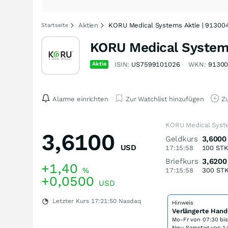
Aktien
KORU Medical Systems Aktie | 91300
Startseite
KORU Medical System
Aktie
ISIN:
US7599101026
WKN:
9130
Alarme einrichten
Zur Watchlist hinzufügen
Zu
KORU Medical Syst
3,6100
Geldkurs
3,6000
USD
17:15:58
100
ST
Briefkurs
3,6200
+1,40
%
17:15:58
300
ST
+0,0500
USD
Letzter Kurs
17:21:50
Nasdaq
Hinweis
Verlängerte Hand
Mo-Fr von
07:30 bi
Neu: Samstag von 14