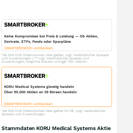
Keine Kompromisse bei Preis & Leistung — Ob Aktien,
Derivate, ETFs, Fonds oder Sparpläne
SMARTBROKER+ entdecken
*ab 500 EUR Ordervolumen über gettex, zzgl. marktüblicher Spreads
und Zuwendungen | ** zzgl. marktüblicher Spreads und
Zuwendungen, mögliche Steuern und ggf. SEC Gebühr
KORU Medical Systems günstig handeln
Über 95.000 Aktien an 29 Börsen handeln
SMARTBROKER+ entdecken
*ab 500 EUR Ordervolumen über gettex für 0€, zzgl. marktüblicher
Spreads und Zuwendungen
Stammdaten KORU Medical Systems Aktie