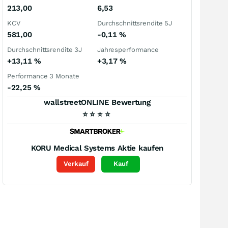
213,00
6,53
KCV
Durchschnittsrendite 5J
581,00
-0,11
%
Durchschnittsrendite 3J
Jahresperformance
+13,11
%
+3,17
%
Performance 3 Monate
-22,25
%
wallstreetONLINE Bewertung
⭐
⭐
⭐
⭐
KORU Medical Systems
Aktie kaufen
Verkauf
Kauf