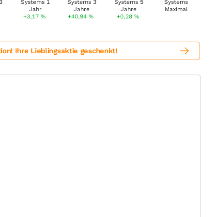
+3,17
%
+40,94
%
+0,28
%
! Ihre Lieblingsaktie geschenkt!