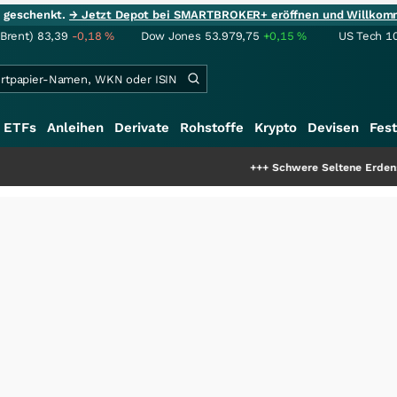
ie geschenkt.
→ Jetzt Depot bei SMARTBROKER+ eröffnen und Willkom
(Brent)
83,39
-0,18
%
Dow Jones
53.979,75
+0,15
%
US Tech 1
ETFs
Anleihen
Derivate
Rohstoffe
Krypto
Devisen
Fest
+++
Schwere Seltene Erden: Entsteht hi