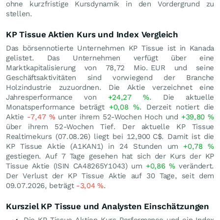
ohne kurzfristige Kursdynamik in den Vordergrund zu
stellen.
KP Tissue Aktien Kurs und Index Vergleich
Das börsennotierte Unternehmen KP Tissue ist in Kanada
gelistet. Das Unternehmen verfügt über eine
Marktkapitalisierung von 78,72 Mio.
EUR
und seine
Geschäftsaktivitäten sind vorwiegend der Branche
Holzindustrie zuzuordnen. Die Aktie verzeichnet eine
Jahresperformance von
+24,27
%
. Die aktuelle
Monatsperformance beträgt
+0,08
%
. Derzeit notiert die
Aktie
-7,47
%
unter ihrem 52-Wochen Hoch und
+39,80
%
über ihrem 52-Wochen Tief. Der aktuelle KP Tissue
Realtimekurs (
07.08.26
) liegt bei 12,900
C$
. Damit ist die
KP Tissue Aktie (A1KAN1) in 24 Stunden um
+0,78
%
gestiegen. Auf 7 Tage gesehen hat sich der Kurs der KP
Tissue Aktie (ISIN CA48265Y1043) um
+0,86
%
verändert.
Der Verlust der KP Tissue Aktie auf 30 Tage, seit dem
09.07.2026, beträgt
-3,04
%
.
Kursziel KP Tissue und Analysten Einschätzungen
Die KP Tissue Aktien Kurs Performance und ein Index