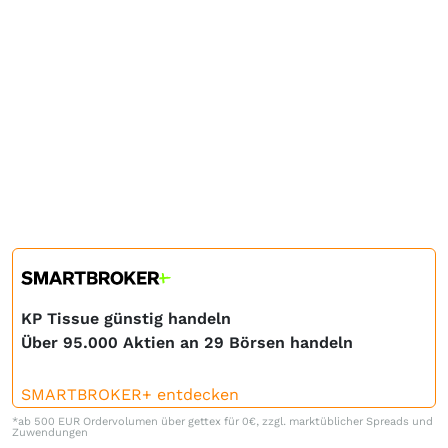
KP Tissue günstig handeln
Über 95.000 Aktien an 29 Börsen handeln
SMARTBROKER+ entdecken
*ab 500 EUR Ordervolumen über gettex für 0€, zzgl. marktüblicher Spreads und
Zuwendungen