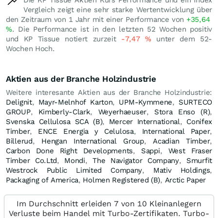
Vergleich zeigt eine sehr starke Wertentwicklung über
den Zeitraum von 1 Jahr mit einer Performance von
+35,64
%
. Die Performance ist in den letzten 52 Wochen positiv
und KP Tissue notiert zurzeit
-7,47
%
unter dem 52-
Wochen Hoch.
Aktien aus der Branche Holzindustrie
Weitere interesante Aktien aus der Branche Holzindustrie:
Delignit
,
Mayr-Melnhof Karton
,
UPM-Kymmene
,
SURTECO
GROUP
,
Kimberly-Clark
,
Weyerhaeuser
,
Stora Enso (R)
,
Svenska Cellulosa SCA (B)
,
Mercer International
,
Conifex
Timber
,
ENCE Energia y Celulosa
,
International Paper
,
Billerud
,
Hengan International Group
,
Acadian Timber
,
Carbon Done Right Developments
,
Sappi
,
West Fraser
Timber Co.Ltd
,
Mondi
,
The Navigator Company
,
Smurfit
Westrock Public Limited Company
,
Mativ Holdings
,
Packaging of America
,
Holmen Registered (B)
,
Arctic Paper
Im Durchschnitt erleiden 7 von 10 Kleinanlegern
Verluste beim Handel mit Turbo-Zertifikaten. Turbo-