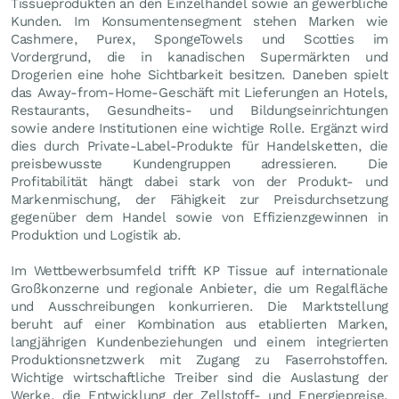
Tissueprodukten an den Einzelhandel sowie an gewerbliche
Kunden. Im Konsumentensegment stehen Marken wie
Cashmere, Purex, SpongeTowels und Scotties im
Vordergrund, die in kanadischen Supermärkten und
Drogerien eine hohe Sichtbarkeit besitzen. Daneben spielt
das Away-from-Home-Geschäft mit Lieferungen an Hotels,
Restaurants, Gesundheits- und Bildungseinrichtungen
sowie andere Institutionen eine wichtige Rolle. Ergänzt wird
dies durch Private-Label-Produkte für Handelsketten, die
preisbewusste Kundengruppen adressieren. Die
Profitabilität hängt dabei stark von der Produkt- und
Markenmischung, der Fähigkeit zur Preisdurchsetzung
gegenüber dem Handel sowie von Effizienzgewinnen in
Produktion und Logistik ab.
Im Wettbewerbsumfeld trifft KP Tissue auf internationale
Großkonzerne und regionale Anbieter, die um Regalfläche
und Ausschreibungen konkurrieren. Die Marktstellung
beruht auf einer Kombination aus etablierten Marken,
langjährigen Kundenbeziehungen und einem integrierten
Produktionsnetzwerk mit Zugang zu Faserrohstoffen.
Wichtige wirtschaftliche Treiber sind die Auslastung der
Werke, die Entwicklung der Zellstoff- und Energiepreise,