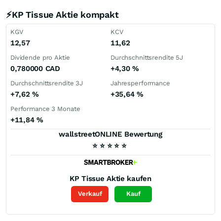
⚡KP Tissue Aktie kompakt
KGV
KCV
12,57
11,62
Dividende pro Aktie
Durchschnittsrendite 5J
0,780000
CAD
+4,30
%
Durchschnittsrendite 3J
Jahresperformance
+7,62
%
+35,64
%
Performance 3 Monate
+11,84
%
wallstreetONLINE Bewertung
⭐
⭐
⭐
⭐
⭐
KP Tissue
Aktie kaufen
Verkauf
Kauf