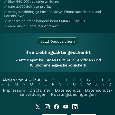
✅ über 550.000 registrierte Nutzer
✅ rund 2.000 Beiträge pro Tag
✅ verlagsunabhängige Partner ARIVA, FinanzNachrichten und
BörsenNews
✅ Jederzeit einfach handeln beim
SMARTBROKER+
✅ mehr als 25 Jahre Marktpräsenz
Jetzt Depot sichern
Ihre Lieblingsaktie geschenkt!
Jetzt Depot bei SMARTBROKER+ eröffnen und
Willkommensgeschenk sichern.
Aktien von A - Z:
#
A
B
C
D
E
F
G
H
I
J
K
L
M
N
O
P
Q
R
S
T
U
V
W
X
Y
Z
Impressum
Disclaimer
Datenschutz
Datenschutz-
Einstellungen
Nutzungsbedingungen