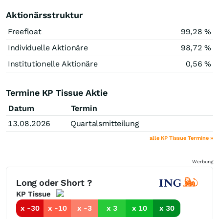
Aktionärsstruktur
Freefloat
99,28 %
Individuelle Aktionäre
98,72 %
Institutionelle Aktionäre
0,56 %
Termine KP Tissue Aktie
Datum
Termin
13.08.2026
Quartalsmitteilung
alle KP Tissue Termine »
Werbung
Long oder Short ?
KP Tissue
x -30
x -10
x -3
x 3
x 10
x 30