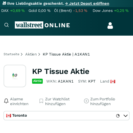
🎁 Ihre Lieblingsaktie geschenkt.
→ Jetzt Depot eröffnen
DAX
+0,69
%
Gold
0,00
%
Öl (Brent)
-1,53
%
Dow Jones
+0,25
%
Aktien
KP Tissue Aktie | A1KAN1
Startseite
KP Tissue Aktie
Aktie
WKN:
A1KAN1
SYM:
KPT
Land
Alarme
Zur Watchlist
Zum Portfolio
einrichten
hinzufügen
hinzufügen
Toronto