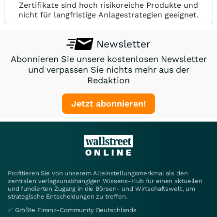
Zertifikate sind hoch risikoreiche Produkte und
nicht für langfristige Anlagestrategien geeignet.
Newsletter
Abonnieren Sie unsere kostenlosen Newsletter
und verpassen Sie nichts mehr aus der
Redaktion
Jetzt abonnieren!
Profitieren Sie von unserem Alleinstellungsmerkmal als den
zentralen verlagsunabhängigen Wissens-Hub für einen aktuellen
und fundierten Zugang in die Börsen- und Wirtschaftswelt, um
strategische Entscheidungen zu treffen.
✅ Größte Finanz-Community Deutschlands