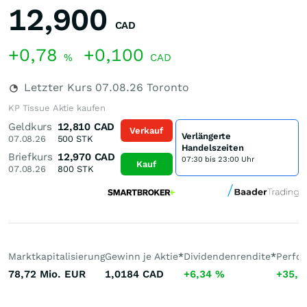
12,900
CAD
+0,78
+0,100
%
CAD
Letzter Kurs
07.08.26
Toronto
KP Tissue Aktie kaufen
Geldkurs
12,810
CAD
Verkauf
Verlängerte
07.08.26
500
STK
Handelszeiten
Briefkurs
12,970
CAD
07:30 bis 23:00 Uhr
Kauf
07.08.26
800
STK
Marktkapitalisierung
Gewinn je Aktie
*
Dividendenrendite
*
Perfo
78,72 Mio.
EUR
1,0184
CAD
+6,34
%
+35,