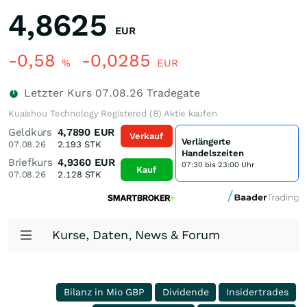
4,8625
EUR
-0,58
-0,0285
%
EUR
Letzter Kurs
07.08.26
Tradegate
Kuaishou Technology Registered (B) Aktie kaufen
Geldkurs
4,7890
EUR
Verkauf
Verlängerte
07.08.26
2.193
STK
Handelszeiten
Briefkurs
4,9360
EUR
07:30 bis 23:00 Uhr
Kauf
07.08.26
2.128
STK
Kurse, Daten, News & Forum
Bilanz in Mio GBP
Dividende
Insidertrades