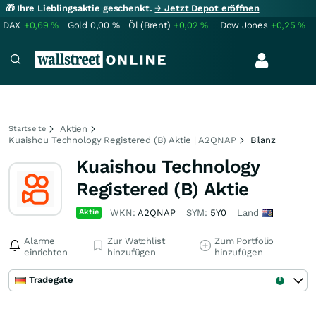
🎁 Ihre Lieblingsaktie geschenkt.
→ Jetzt Depot eröffnen
DAX
+0,69
%
Gold
0,00
%
Öl (Brent)
+0,02
%
Dow Jones
+0,25
%
Aktien
Startseite
Kuaishou Technology Registered (B) Aktie | A2QNAP
Bilanz
Kuaishou Technology
Registered (B) Aktie
Aktie
WKN:
A2QNAP
SYM:
5Y0
Land
Alarme
Zur Watchlist
Zum Portfolio
einrichten
hinzufügen
hinzufügen
Tradegate