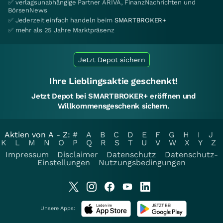
✅ verlagsunabhängige Partner ARIVA, FinanzNachrichten und
BörsenNews
✅ Jederzeit einfach handeln beim
SMARTBROKER+
✅ mehr als 25 Jahre Marktpräsenz
Jetzt Depot sichern
Ihre Lieblingsaktie geschenkt!
Jetzt Depot bei SMARTBROKER+ eröffnen und
Willkommensgeschenk sichern.
Aktien von A - Z:
#
A
B
C
D
E
F
G
H
I
J
K
L
M
N
O
P
Q
R
S
T
U
V
W
X
Y
Z
Impressum
Disclaimer
Datenschutz
Datenschutz-
Einstellungen
Nutzungsbedingungen
Unsere Apps: