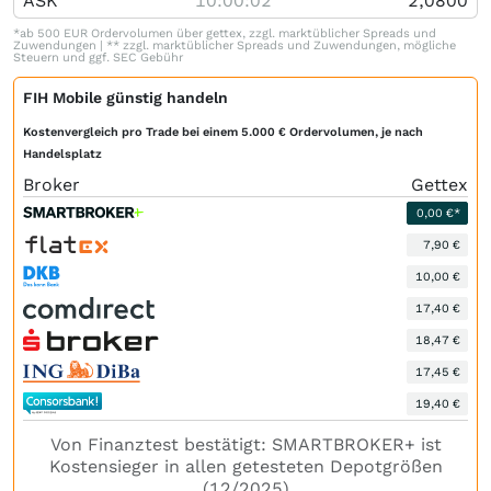
ASK
10:00:02
2,0800
*ab 500 EUR Ordervolumen über gettex, zzgl. marktüblicher Spreads und
Zuwendungen | ** zzgl. marktüblicher Spreads und Zuwendungen, mögliche
Steuern und ggf. SEC Gebühr
FIH Mobile günstig handeln
Kostenvergleich pro Trade bei einem 5.000 € Ordervolumen, je nach
Handelsplatz
Broker
Gettex
0,00 €*
7,90 €
10,00 €
17,40 €
18,47 €
17,45 €
19,40 €
Von Finanztest bestätigt: SMARTBROKER+ ist
Kostensieger in allen getesteten Depotgrößen
(12/2025)