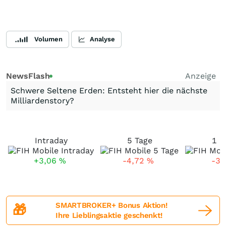
Volumen
Analyse
NewsFlash
Anzeige
Schwere Seltene Erden: Entsteht hier die nächste
Milliardenstory?
Intraday
5 Tage
1 M
+3,06
%
-4,72
%
-3,
SMARTBROKER+ Bonus Aktion!
🎁
Ihre Lieblingsaktie geschenkt!