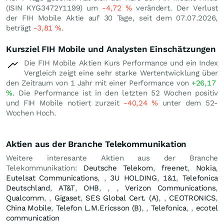
(ISIN KYG3472Y1199) um
-4,72
%
verändert. Der Verlust
der FIH Mobile Aktie auf 30 Tage, seit dem 07.07.2026,
beträgt
-3,81
%
.
Kursziel FIH Mobile und Analysten Einschätzungen
Die FIH Mobile Aktien Kurs Performance und ein Index
Vergleich zeigt eine sehr starke Wertentwicklung über
den Zeitraum von 1 Jahr mit einer Performance von
+26,17
%
. Die Performance ist in den letzten 52 Wochen positiv
und FIH Mobile notiert zurzeit
-40,24
%
unter dem 52-
Wochen Hoch.
Aktien aus der Branche Telekommunikation
Weitere interesante Aktien aus der Branche
Telekommunikation:
Deutsche Telekom
,
freenet
,
Nokia
,
Eutelsat Communications
,
,
3U HOLDING
,
1&1
,
Telefonica
Deutschland
,
AT&T
,
OHB
,
,
,
Verizon Communications
,
Qualcomm
,
,
Gigaset
,
SES Global Cert. (A)
,
,
CEOTRONICS
,
China Mobile
,
Telefon L.M.Ericsson (B)
,
,
Telefonica
,
,
ecotel
communication