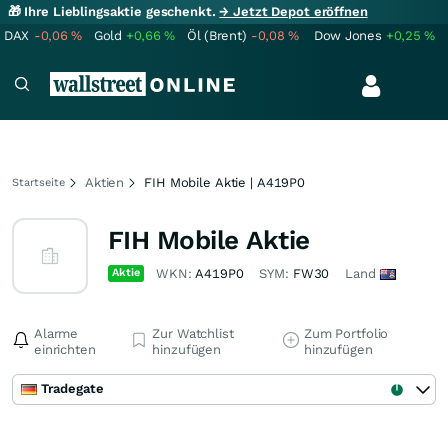
🎁 Ihre Lieblingsaktie geschenkt.
→ Jetzt Depot eröffnen
DAX
-0,06
%
Gold
+0,66
%
Öl (Brent)
-0,08
%
Dow Jones
+0,25
%
Aktien
FIH Mobile Aktie | A419P0
Startseite
FIH Mobile Aktie
Aktie
WKN:
A419P0
SYM:
FW30
Land
Alarme
Zur Watchlist
Zum Portfolio
einrichten
hinzufügen
hinzufügen
Tradegate