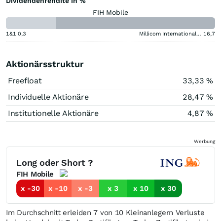
Dividendenrendite in %
FIH Mobile
1&1
0,3
Millicom International Cellular
16,7
Aktionärsstruktur
Freefloat
33,33 %
Individuelle Aktionäre
28,47 %
Institutionelle Aktionäre
4,87 %
Werbung
Long oder Short ?
FIH Mobile
x -30
x -10
x -3
x 3
x 10
x 30
Im Durchschnitt erleiden 7 von 10 Kleinanlegern Verluste