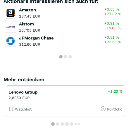
Aktionäre interessieren sich auch für:
+0,55
%
Amazon
+27,82
%
237,45 EUR
+0,91
%
Alstom
-18,09
%
16,705 EUR
+0,51
%
JPMorgan Chase
+23,61
%
312,60 EUR
Mehr entdecken
+1,23
%
Lenovo Group
2,8850 EUR
Watchlist
Portfolio