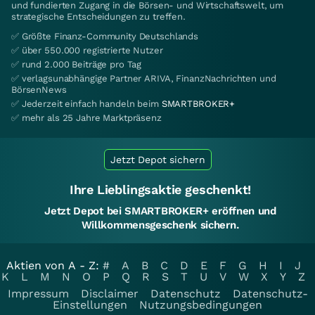
und fundierten Zugang in die Börsen- und Wirtschaftswelt, um
strategische Entscheidungen zu treffen.
✅ Größte Finanz-Community Deutschlands
✅ über 550.000 registrierte Nutzer
✅ rund 2.000 Beiträge pro Tag
✅ verlagsunabhängige Partner ARIVA, FinanzNachrichten und
BörsenNews
✅ Jederzeit einfach handeln beim
SMARTBROKER+
✅ mehr als 25 Jahre Marktpräsenz
Jetzt Depot sichern
Ihre Lieblingsaktie geschenkt!
Jetzt Depot bei SMARTBROKER+ eröffnen und
Willkommensgeschenk sichern.
Aktien von A - Z:
#
A
B
C
D
E
F
G
H
I
J
K
L
M
N
O
P
Q
R
S
T
U
V
W
X
Y
Z
Impressum
Disclaimer
Datenschutz
Datenschutz-
Einstellungen
Nutzungsbedingungen