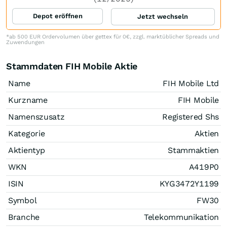
Depot eröffnen
Jetzt wechseln
*ab 500 EUR Ordervolumen über gettex für 0€, zzgl. marktüblicher Spreads und
Zuwendungen
Stammdaten FIH Mobile Aktie
Name
FIH Mobile Ltd
Kurzname
FIH Mobile
Namenszusatz
Registered Shs
Kategorie
Aktien
Aktientyp
Stammaktien
WKN
A419P0
ISIN
KYG3472Y1199
Symbol
FW30
Branche
Telekommunikation