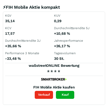
⚡FIH Mobile Aktie kompakt
KGV
KUV
35,14
0,29
KCV
Durchschnittsrendite 5J
17,57
+10,68
%
Durchschnittsrendite 3J
Jahresperformance
+35,66
%
+26,17
%
Performance 3 Monate
Tagesvolumen
-23,48
%
30 St.
wallstreetONLINE Bewertung
⭐
⭐
⭐
⭐
FIH Mobile
Aktie kaufen
Verkauf
Kauf