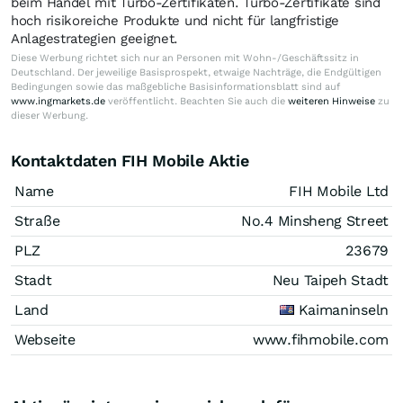
beim Handel mit Turbo-Zertifikaten. Turbo-Zertifikate sind
hoch risikoreiche Produkte und nicht für langfristige
Anlagestrategien geeignet.
Diese Werbung richtet sich nur an Personen mit Wohn-/Geschäftssitz in
Deutschland. Der jeweilige Basisprospekt, etwaige Nachträge, die Endgültigen
Bedingungen sowie das maßgebliche Basisinformationsblatt sind auf
www.ingmarkets.de
veröffentlicht. Beachten Sie auch die
weiteren Hinweise
zu
dieser Werbung.
Kontaktdaten FIH Mobile Aktie
Name
FIH Mobile Ltd
Straße
No.4 Minsheng Street
PLZ
23679
Stadt
Neu Taipeh Stadt
Land
Kaimaninseln
Webseite
www.fihmobile.com