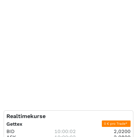
Realtimekurse
Gettex
0 € pro Trade*
BID
10:00:02
2,0200