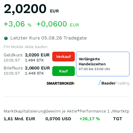
2,0200
EUR
+3,06
+0,0600
%
EUR
Letzter Kurs
05.08.26
Tradegate
FIH Mobile Aktie kaufen
Geldkurs
2,0200
EUR
Verkauf
Verlängerte
10:01:57
1.494
STK
Handelszeiten
Briefkurs
2,0600
EUR
07:30 bis 23:00 Uhr
Kauf
10:01:57
1.449
STK
Marktkapitalisierung
Gewinn je Aktie
*
Performance 1 J
Martktpla
1,61 Mrd.
EUR
0,0700
USD
+26,17
%
TGT