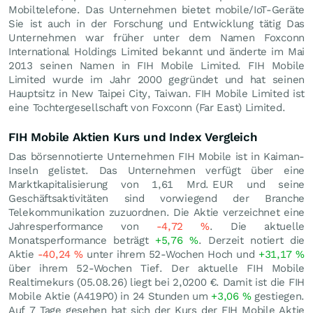
Mobiltelefone. Das Unternehmen bietet mobile/IoT-Geräte
Sie ist auch in der Forschung und Entwicklung tätig Das
Unternehmen war früher unter dem Namen Foxconn
International Holdings Limited bekannt und änderte im Mai
2013 seinen Namen in FIH Mobile Limited. FIH Mobile
Limited wurde im Jahr 2000 gegründet und hat seinen
Hauptsitz in New Taipei City, Taiwan. FIH Mobile Limited ist
eine Tochtergesellschaft von Foxconn (Far East) Limited.
FIH Mobile Aktien Kurs und Index Vergleich
Das börsennotierte Unternehmen FIH Mobile ist in Kaiman-
Inseln gelistet. Das Unternehmen verfügt über eine
Marktkapitalisierung von 1,61 Mrd.
EUR
und seine
Geschäftsaktivitäten sind vorwiegend der Branche
Telekommunikation zuzuordnen. Die Aktie verzeichnet eine
Jahresperformance von
-4,72
%
. Die aktuelle
Monatsperformance beträgt
+5,76
%
. Derzeit notiert die
Aktie
-40,24
%
unter ihrem 52-Wochen Hoch und
+31,17
%
über ihrem 52-Wochen Tief. Der aktuelle FIH Mobile
Realtimekurs (
05.08.26
) liegt bei 2,0200
€
. Damit ist die FIH
Mobile Aktie (A419P0) in 24 Stunden um
+3,06
%
gestiegen.
Auf 7 Tage gesehen hat sich der Kurs der FIH Mobile Aktie