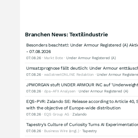
Branchen News: Textilindustrie
Besonders beachtet!: Under Armour Registered (A) Akti
- 07.08.2026
07.08.26
· Markt Bote ·
Under Armour Registered (A)
Umsatzprognose fällt deutlich: Under Armour enttäus
07.08.26
· wallstreetONLINE Redaktion ·
Under Armour Registere
JPMORGAN stuft UNDER ARMOUR INC auf 'Underweight
07.08.26
· dpa-AFX Analysen ·
Under Armour Registered (A)
EQS-PVR: Zalando SE: Release according to Article 40, 
with the objective of Europe-wide distribution
07.08.26
· EQS Group AG ·
Zalando
Tapestry's Culture of Curiosity Turns AI Experimentati
07.08.26
· Business Wire (engl.) ·
Tapestry