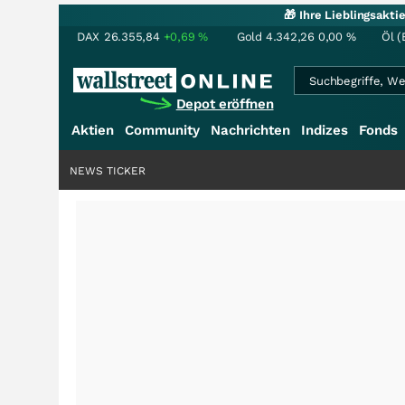
🎁 Ihre Lieblingsakt
DAX
26.355,84
+0,69
%
Gold
4.342,26
0,00
%
Öl (
Depot eröffnen
Aktien
Community
Nachrichten
Indizes
Fonds
NEWS TICKER