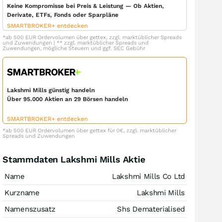
Keine Kompromisse bei Preis & Leistung — Ob Aktien,
Derivate, ETFs, Fonds oder Sparpläne
SMARTBROKER+ entdecken
*ab 500 EUR Ordervolumen über gettex, zzgl. marktüblicher Spreads
und Zuwendungen | ** zzgl. marktüblicher Spreads und
Zuwendungen, mögliche Steuern und ggf. SEC Gebühr
Lakshmi Mills günstig handeln
Über 95.000 Aktien an 29 Börsen handeln
SMARTBROKER+ entdecken
*ab 500 EUR Ordervolumen über gettex für 0€, zzgl. marktüblicher
Spreads und Zuwendungen
Stammdaten Lakshmi Mills Aktie
Name
Lakshmi Mills Co Ltd
Kurzname
Lakshmi Mills
Namenszusatz
Shs Dematerialised