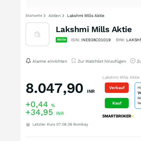
Aktien
Lakshmi Mills Aktie
Startseite
Lakshmi Mills Aktie
Aktie
ISIN:
INE938C01019
SYM:
LAKSH
Alarme einrichten
Zur Watchlist hinzufügen
Zu
Lakshmi Mills Aktie
8.047,90
Verkauf
H
INR
V
M
+0,44
Kauf
N
%
+34,95
INR
Letzter Kurs
07.08.26
Bombay