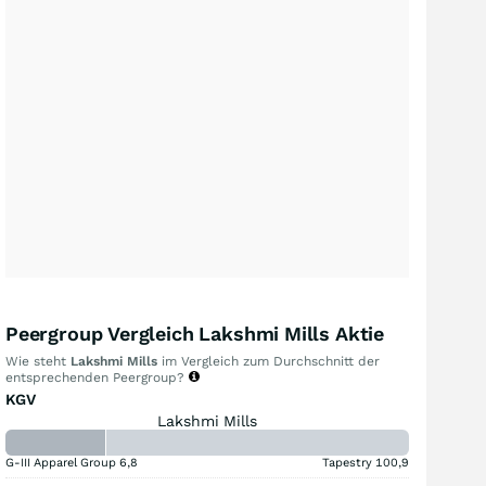
Peergroup Vergleich Lakshmi Mills Aktie
Wie steht
Lakshmi Mills
im Vergleich zum Durchschnitt der
entsprechenden Peergroup?
KGV
Lakshmi Mills
G-III Apparel Group
6,8
Tapestry
100,9