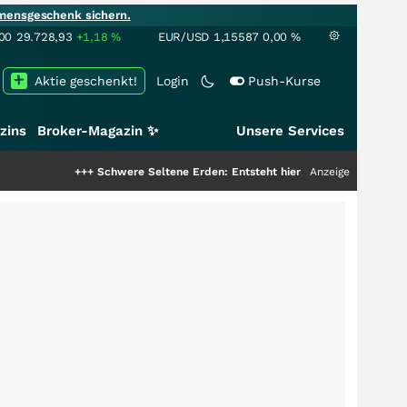
mensgeschenk sichern.
00
29.728,93
+1,18
%
EUR/USD
1,15587
0,00
%
Aktie geschenkt!
Login
Push-Kurse
zins
Broker-Magazin ✨
Unsere Services
+++
Schwere Seltene Erden: Entsteht hier die nächste Milliardenstory?
Anzeige
++