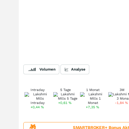
Volumen
Analyse
Intraday
5 Tage
1 Monat
3M
+0,61
%
-1,84
%
+0,44
%
+7,35
%
🎁
SMARTBROKER+ Bonus Aktion