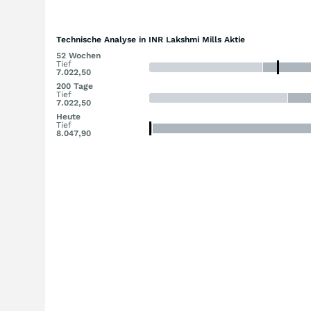
Technische Analyse in INR Lakshmi Mills Aktie
52 Wochen
Tief
7.022,50
200 Tage
Tief
7.022,50
Heute
Tief
8.047,90