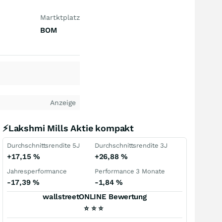
Martktplatz
BOM
Anzeige
⚡Lakshmi Mills Aktie kompakt
Durchschnittsrendite 5J
Durchschnittsrendite 3J
+17,15
%
+26,88
%
Jahresperformance
Performance 3 Monate
-17,39
%
-1,84
%
wallstreetONLINE Bewertung
⭐
⭐
⭐