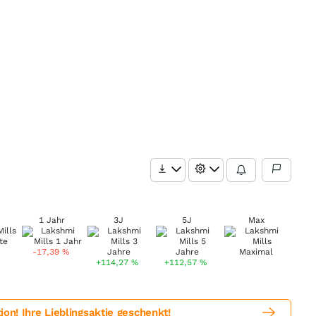
1 Jahr
3J
5J
Max
-17,39
%
+114,27
%
+112,57
%
! Ihre Lieblingsaktie geschenkt!