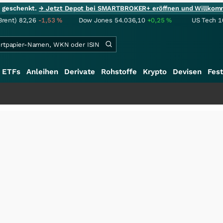
ie geschenkt.
→ Jetzt Depot bei SMARTBROKER+ eröffnen und Willkom
Brent)
82,26
-1,53
%
Dow Jones
54.036,10
+0,25
%
US Tech 1
ETFs
Anleihen
Derivate
Rohstoffe
Krypto
Devisen
Fest