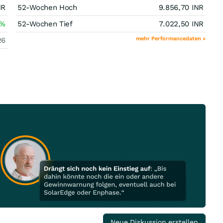
NR
52-Wochen Hoch
9.856,70
INR
%
52-Wochen Tief
7.022,50
INR
mehr Performancedaten »
26
Neue Diskussion erstellen