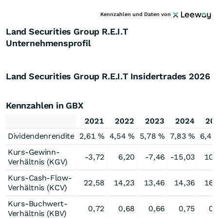
Kennzahlen und Daten von
Land Securities Group R.E.I.T
Unternehmensprofil
Land Securities Group R.E.I.T Insidertrades
2026
Kennzahlen in GBX
2021
2022
2023
2024
20
Dividendenrendite
2,61 %
4,54 %
5,78 %
7,83 %
6,47
Kurs-Gewinn-
-3,72
6,20
-7,46
-15,03
10,
Verhältnis (KGV)
Kurs-Cash-Flow-
22,58
14,23
13,46
14,36
16,
Verhältnis (KCV)
Kurs-Buchwert-
0,72
0,68
0,66
0,75
0,
Verhältnis (KBV)