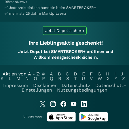
BörsenNews
✅ Jederzeit einfach handeln beim
SMARTBROKER+
✅ mehr als 25 Jahre Marktpräsenz
Jetzt Depot sichern
Ihre Lieblingsaktie geschenkt!
Jetzt Depot bei SMARTBROKER+ eröffnen und
Willkommensgeschenk sichern.
Aktien von A - Z:
#
A
B
C
D
E
F
G
H
I
J
K
L
M
N
O
P
Q
R
S
T
U
V
W
X
Y
Z
Impressum
Disclaimer
Datenschutz
Datenschutz-
Einstellungen
Nutzungsbedingungen
Unsere Apps: