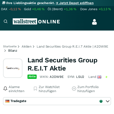
🎁 Ihre Lieblingsaktie geschenkt.
→ Jetzt Depot eröffnen
DAX
-0,12
%
Gold
+0,46
%
Öl (Brent)
+1,36
%
Dow Jones
+0,13
%
Aktien
Land Securities Group R.E.I.T Aktie | A2DW9E
Startseite
Bilanz
Land Securities Group
R.E.I.T Aktie
Aktie
WKN:
A2DW9E
SYM:
LSU2
Land
Alarme
Zur Watchlist
Zum Portfolio
einrichten
hinzufügen
hinzufügen
Tradegate