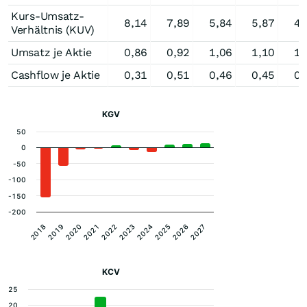
Kurs-Umsatz-
8,14
7,89
5,84
5,87
4,
Verhältnis (KUV)
Umsatz je Aktie
0,86
0,92
1,06
1,10
1,
Cashflow je Aktie
0,31
0,51
0,46
0,45
0,
KGV
50
0
-50
-100
-150
-200
2022
2027
2019
2024
2021
2026
2018
2023
2020
2025
KCV
25
20