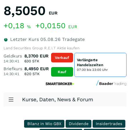
8,5050
EUR
+0,18
+0,0150
%
EUR
Letzter Kurs
05.08.26
Tradegate
Land Securities Group R.E.I.T Aktie kaufen
Geldkurs
8,3700
EUR
Verkauf
Verlängerte
14:30:41
630
STK
Handelszeiten
Briefkurs
8,4950
EUR
07:30 bis 23:00 Uhr
Kauf
14:30:41
620
STK
Kurse, Daten, News & Forum
Bilanz in Mio GBX
Dividende
Insidertrades