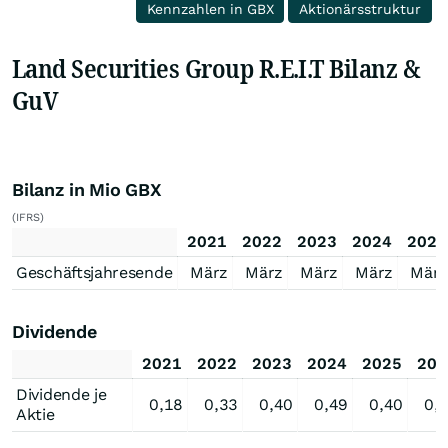
Kennzahlen in GBX
Aktionärsstruktur
Land Securities Group R.E.I.T Bilanz &
GuV
Bilanz in Mio GBX
(IFRS)
2021
2022
2023
2024
2025
Geschäftsjahresende
März
März
März
März
März
Dividende
2021
2022
2023
2024
2025
202
Dividende je
0,18
0,33
0,40
0,49
0,40
0,
Aktie