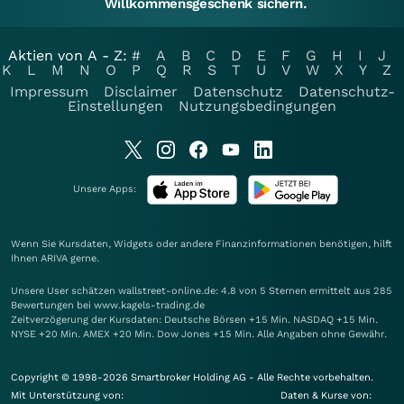
Willkommensgeschenk sichern.
Aktien von A - Z:
#
A
B
C
D
E
F
G
H
I
J
K
L
M
N
O
P
Q
R
S
T
U
V
W
X
Y
Z
Impressum
Disclaimer
Datenschutz
Datenschutz-
Einstellungen
Nutzungsbedingungen
Unsere Apps:
Wenn Sie Kursdaten, Widgets oder andere Finanzinformationen benötigen, hilft
Ihnen
ARIVA
gerne.
Unsere User schätzen wallstreet-online.de: 4.8 von 5 Sternen ermittelt aus 285
Bewertungen bei www.kagels-trading.de
Zeitverzögerung der Kursdaten: Deutsche Börsen +15 Min. NASDAQ +15 Min.
NYSE +20 Min. AMEX +20 Min. Dow Jones +15 Min. Alle Angaben ohne Gewähr.
Copyright © 1998-2026 Smartbroker Holding AG - Alle Rechte vorbehalten.
Mit Unterstützung von:
Daten & Kurse von: