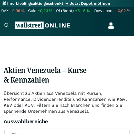
🎁 Ihre Lieblingsaktie geschenkt.
→ Jetzt Depot eröffnen
DAX
-0,09
%
Gold
+0,23
%
Öl (Brent)
+5,15
%
Dow Jones
-0,92
%
Aktien Venezuela – Kurse
& Kennzahlen
Übersicht zu Aktien aus Venezuela mit Kursen,
Performance, Dividendenrendite und Kennzahlen wie KGV,
KBV oder KUV. Filtern Sie nach Branchen und finden Sie
spannende Unternehmen aus Venezuela.
Auswahlbereiche
Land