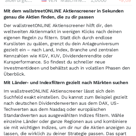
Siderurgica Venezolana SIVENSA SAICA SVS
VEN
Maschinenbau
1,0000
-9,09
Mit dem wallstreetONLINE Aktienscreener in Sekunden
genau die Aktien finden, die zu dir passen
Der wallstreetONLINE Aktienscreener hilft dir, den
weltweiten Aktienmarkt in wenigen Klicks nach deinen
eigenen Regeln zu filtern. Statt dich durch endlose
Kurslisten zu quälen, grenzt du dein Anlageuniversum
gezielt ein – nach Land, Index, Branche und zentralen
Kennzahlen wie KGV, KUV, Dividendenrendite oder
Kursperformance. So findest du schneller neue
Investmentideen und behältst auch in volatilen Phasen den
Überblick.
Mit Länder- und Indexfiltern gezielt nach Märkten suchen
Im wallstreetONLINE Aktienscreener lässt sich dein
Suchfeld exakt einstellen. Du kannst zum Beispiel gezielt
nach deutschen Dividendenwerten aus dem DAX, US-
Techwerten aus dem Nasdaq oder europäischen
Standardwerten aus ausgewählten Indizes filtern. Wähle
einzelne Länder oder ganze Regionen aus und kombiniere
sie mit wichtigen Indizes, um dir nur die Aktien anzeigen zu
lassen, die wirklich zu deiner Strategie passen. Das spart