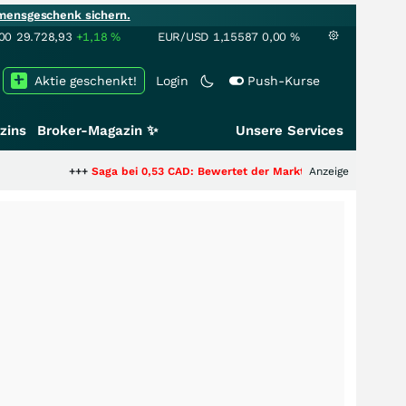
mensgeschenk sichern.
00
29.728,93
+1,18
%
EUR/USD
1,15587
0,00
%
Aktie geschenkt!
Login
Push-Kurse
zins
Broker-Magazin ✨
Unsere Services
+++
Saga bei 0,53 CAD: Bewertet der Markt noch immer nur die Hälfte d
Anzeige