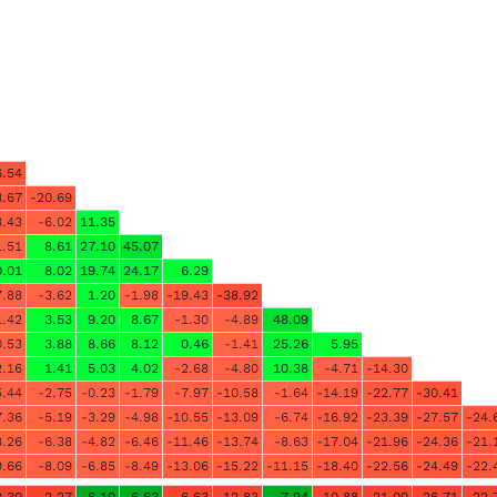
6.54
3.67
-20.69
3.43
-6.02
11.35
1.51
8.61
27.10
45.07
0.01
8.02
19.74
24.17
6.29
7.88
-3.62
1.20
-1.98
-19.43
-38.92
1.42
3.53
9.20
8.67
-1.30
-4.89
48.09
0.53
3.88
8.66
8.12
0.46
-1.41
25.26
5.95
2.16
1.41
5.03
4.02
-2.68
-4.80
10.38
-4.71
-14.30
5.44
-2.75
-0.23
-1.79
-7.97
-10.58
-1.64
-14.19
-22.77
-30.41
7.36
-5.19
-3.29
-4.98
-10.55
-13.09
-6.74
-16.92
-23.39
-27.57
-24.
8.26
-6.38
-4.82
-6.46
-11.46
-13.74
-8.63
-17.04
-21.96
-24.36
-21.
9.66
-8.09
-6.85
-8.49
-13.06
-15.22
-11.15
-18.40
-22.56
-24.49
-22.