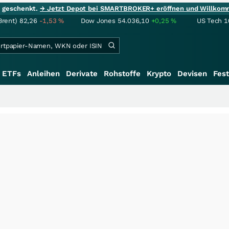
ie geschenkt.
→ Jetzt Depot bei SMARTBROKER+ eröffnen und Willkom
Brent)
82,26
-1,53
%
Dow Jones
54.036,10
+0,25
%
US Tech 1
ETFs
Anleihen
Derivate
Rohstoffe
Krypto
Devisen
Fest