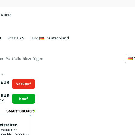
e Kurse
40
SYM:
LXS
Land
Deutschland
m Portfolio hinzufügen
en
EUR
Verkauf
K
EUR
Kauf
TK
elszeiten
s 23:00 Uhr
:00 bis 19:00 Uhr