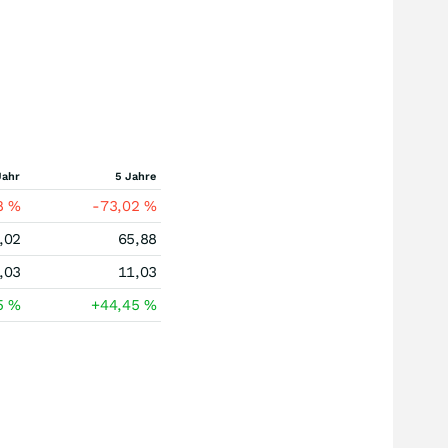
Jahr
5 Jahre
8
%
-73,02
%
,02
65,88
,03
11,03
5
%
+44,45
%