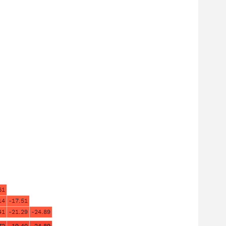
61
14
-17.51
41
-21.29
-24.89