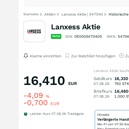
Aktien
Lanxess Aktie | 547040
Historisch
Startseite
Lanxess Aktie
Aktie
ISIN:
DE0005470405
WKN:
5470
Alarme einrichten
Zur Watchlist hinzufügen
Zu
Lanxess Aktie kauf
16,410
Geldkurs
16,330
EUR
07.08.26
750
ST
Briefkurs
16,480
-4,09
%
07.08.26
1.000
S
-0,700
EUR
Letzter Kurs
07.08.26
Tradegate
Hinweis
Verlängerte Hand
Mo-Fr von
07:30 bi
Neu: Samstag von 14