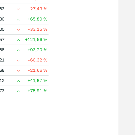
83
-27,43
%
80
+65,80
%
00
-33,15
%
57
+121,56
%
88
+93,20
%
21
-60,32
%
68
-21,66
%
12
+41,87
%
73
+75,91
%