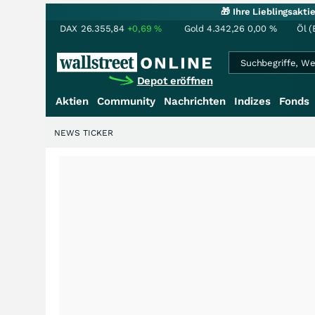
🎁 Ihre Lieblingsakt
DAX
26.355,84
+0,69
%
Gold
4.342,26
0,00
%
Öl (
Depot eröffnen
Aktien
Community
Nachrichten
Indizes
Fonds
NEWS TICKER