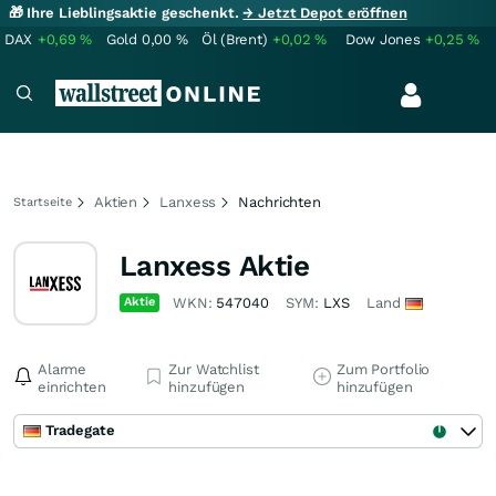
🎁 Ihre Lieblingsaktie geschenkt.
→ Jetzt Depot eröffnen
DAX
+0,69
%
Gold
0,00
%
Öl (Brent)
+0,02
%
Dow Jones
+0,25
%
Aktien
Lanxess
Nachrichten
Startseite
Lanxess Aktie
Aktie
WKN:
547040
SYM:
LXS
Land
Alarme
Zur Watchlist
Zum Portfolio
einrichten
hinzufügen
hinzufügen
Tradegate