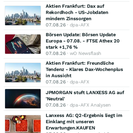
Aktien Frankfurt: Dax auf
Rekordhoch - US-Jobdaten
mindern Zinssorgen
07.08.26
· dpa-AFX
Börsen Update: Börsen Update
Europa - 07.08. - FTSE Athex 20
stark +1,76 %
07.08.26
· wO Newsflash
Aktien Frankfurt: Freundliche
Tendenz - Klares Dax-Wochenplus
in Aussicht
07.08.26
· dpa-AFX
JPMORGAN stuft LANXESS AG auf
'Neutral'
07.08.26
· dpa-AFX Analysen
Lanxess AG: Q2-Ergebnis liegt im
Einklang mit unseren
Erwartungen.KAUFEN