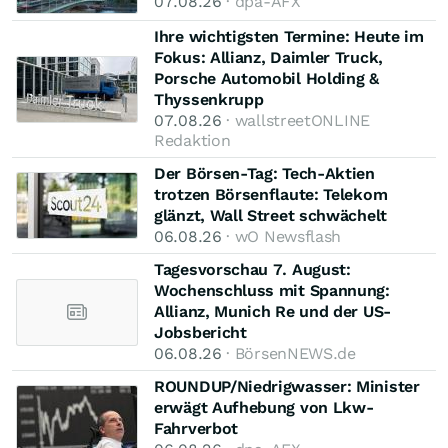
07.08.26
· dpa-AFX
Ihre wichtigsten Termine: Heute im
Fokus: Allianz, Daimler Truck,
Porsche Automobil Holding &
Thyssenkrupp
07.08.26
· wallstreetONLINE
Redaktion
Der Börsen-Tag: Tech-Aktien
trotzen Börsenflaute: Telekom
glänzt, Wall Street schwächelt
06.08.26
· wO Newsflash
Tagesvorschau 7. August:
Wochenschluss mit Spannung:
Allianz, Munich Re und der US-
Jobsbericht
06.08.26
· BörsenNEWS.de
ROUNDUP/Niedrigwasser: Minister
erwägt Aufhebung von Lkw-
Fahrverbot