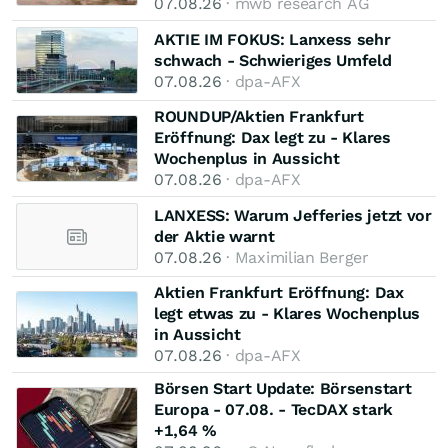
07.08.26
· mwb research AG
AKTIE IM FOKUS: Lanxess sehr
schwach - Schwieriges Umfeld
07.08.26
· dpa-AFX
ROUNDUP/Aktien Frankfurt
Eröffnung: Dax legt zu - Klares
Wochenplus in Aussicht
07.08.26
· dpa-AFX
LANXESS: Warum Jefferies jetzt vor
der Aktie warnt
07.08.26
· Maximilian Berger
Aktien Frankfurt Eröffnung: Dax
legt etwas zu - Klares Wochenplus
in Aussicht
07.08.26
· dpa-AFX
Börsen Start Update: Börsenstart
Europa - 07.08. - TecDAX stark
+1,64 %