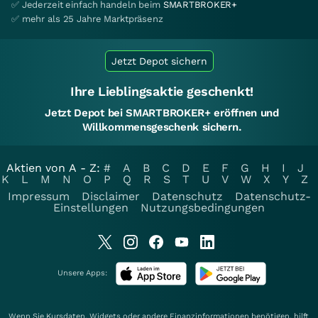
✅ Jederzeit einfach handeln beim
SMARTBROKER+
✅ mehr als 25 Jahre Marktpräsenz
Jetzt Depot sichern
Ihre Lieblingsaktie geschenkt!
Jetzt Depot bei SMARTBROKER+ eröffnen und
Willkommensgeschenk sichern.
Aktien von A - Z:
#
A
B
C
D
E
F
G
H
I
J
K
L
M
N
O
P
Q
R
S
T
U
V
W
X
Y
Z
Impressum
Disclaimer
Datenschutz
Datenschutz-
Einstellungen
Nutzungsbedingungen
Unsere Apps:
Wenn Sie Kursdaten, Widgets oder andere Finanzinformationen benötigen, hilft