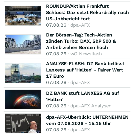
ROUNDUP/Aktien Frankfurt
Schluss: Dax setzt Rekordrally nach
US-Jobbericht fort
07.08.26
· dpa-AFX
Der Börsen-Tag: Tech-Aktien
zünden Turbo: DAX, S&P 500 &
Airbnb ziehen Börsen hoch
07.08.26
· wO Newsflash
ANALYSE-FLASH: DZ Bank belässt
Lanxess auf 'Halten' - Fairer Wert
17 Euro
07.08.26
· dpa-AFX
DZ BANK stuft LANXESS AG auf
'Halten'
07.08.26
· dpa-AFX Analysen
dpa-AFX-Überblick: UNTERNEHMEN
vom 07.08.2026 - 15.15 Uhr
07.08.26
· dpa-AFX