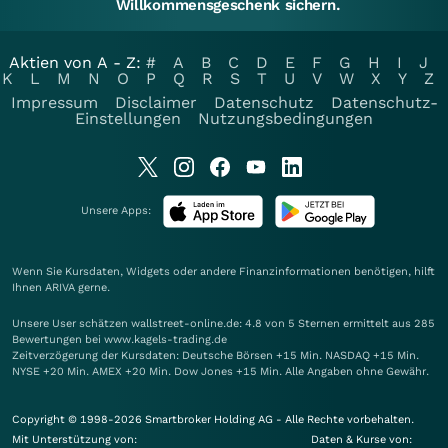
Willkommensgeschenk sichern.
Aktien von A - Z:
#
A
B
C
D
E
F
G
H
I
J
K
L
M
N
O
P
Q
R
S
T
U
V
W
X
Y
Z
Impressum
Disclaimer
Datenschutz
Datenschutz-
Einstellungen
Nutzungsbedingungen
Unsere Apps:
Wenn Sie Kursdaten, Widgets oder andere Finanzinformationen benötigen, hilft
Ihnen
ARIVA
gerne.
Unsere User schätzen wallstreet-online.de: 4.8 von 5 Sternen ermittelt aus 285
Bewertungen bei www.kagels-trading.de
Zeitverzögerung der Kursdaten: Deutsche Börsen +15 Min. NASDAQ +15 Min.
NYSE +20 Min. AMEX +20 Min. Dow Jones +15 Min. Alle Angaben ohne Gewähr.
Copyright © 1998-2026 Smartbroker Holding AG - Alle Rechte vorbehalten.
Mit Unterstützung von:
Daten & Kurse von: