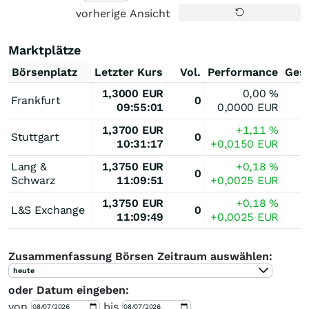
vorherige Ansicht
Marktplätze
Börsenplatz
Letzter Kurs
Vol.
Performance
Ges
1,3000
EUR
0,00
%
Frankfurt
0
09:55:01
0,0000
EUR
1,3700
EUR
+1,11
%
Stuttgart
0
10:31:17
+0,0150
EUR
Lang &
1,3750
EUR
+0,18
%
0
Schwarz
11:09:51
+0,0025
EUR
1,3750
EUR
+0,18
%
L&S Exchange
0
11:09:49
+0,0025
EUR
Zusammenfassung Börsen Zeitraum auswählen:
heute
oder Datum eingeben:
von
bis