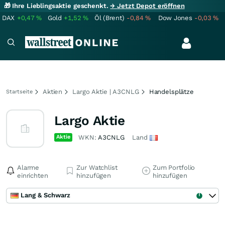
🎁 Ihre Lieblingsaktie geschenkt.
→ Jetzt Depot eröffnen
DAX
+0,47
%
Gold
+1,52
%
Öl (Brent)
-0,84
%
Dow Jones
-0,03
%
Aktien
Largo Aktie | A3CNLG
Handelsplätze
Startseite
Largo Aktie
Aktie
WKN:
A3CNLG
Land
Alarme
Zur Watchlist
Zum Portfolio
einrichten
hinzufügen
hinzufügen
Lang & Schwarz