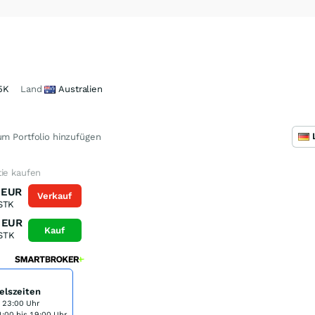
5K
Land
Australien
m Portfolio hinzufügen
tie kaufen
EUR
Verkauf
STK
EUR
Kauf
STK
elszeiten
s 23:00 Uhr
:00 bis 19:00 Uhr