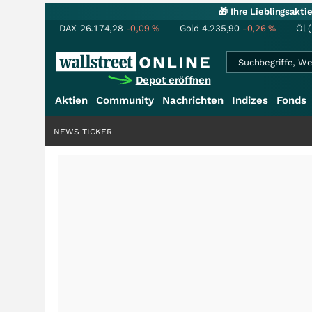
🎁 Ihre Lieblingsakt
DAX
26.174,28
-0,09
%
Gold
4.235,90
-0,26
%
Öl 
Depot eröffnen
Aktien
Community
Nachrichten
Indizes
Fonds
NEWS TICKER