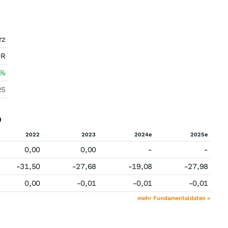
rz
UR
%
25
D
2022
2023
2024e
2025e
0,00
0,00
-
-
-31,50
-27,68
-19,08
-27,98
0,00
-0,01
-0,01
-0,01
mehr Fundamentaldaten »