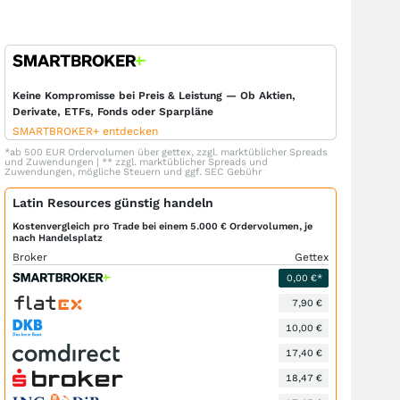
Keine Kompromisse bei Preis & Leistung — Ob Aktien,
Derivate, ETFs, Fonds oder Sparpläne
SMARTBROKER+ entdecken
*ab 500 EUR Ordervolumen über gettex, zzgl. marktüblicher Spreads
und Zuwendungen | ** zzgl. marktüblicher Spreads und
Zuwendungen, mögliche Steuern und ggf. SEC Gebühr
Latin Resources günstig handeln
Kostenvergleich pro Trade bei einem 5.000 € Ordervolumen, je
nach Handelsplatz
Broker
Gettex
0,00 €*
7,90 €
10,00 €
17,40 €
18,47 €