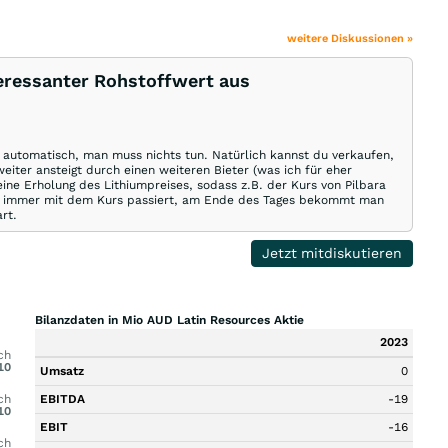
weitere Diskussionen »
eressanter Rohstoffwert aus
utomatisch, man muss nichts tun. Natürlich kannst du verkaufen,
iter ansteigt durch einen weiteren Bieter (was ich für eher
ine Erholung des Lithiumpreises, sodass z.B. der Kurs von Pilbara
uch immer mit dem Kurs passiert, am Ende des Tages bekommt man
rt.
Jetzt mitdiskutieren
Bilanzdaten in Mio AUD Latin Resources Aktie
2023
ch
10
Umsatz
0
ch
EBITDA
-19
10
EBIT
-16
ch