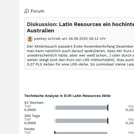
Forum
Diskussion:
Latin Resources ein hochint
Australien
peekey schrieb am 16.08.2024 08:12 Uhr
Der Aktientausch passiert Ende November/Anfang Dezember a
man kann natürlich auch darauf spekulieren, dass der Kurs we
unwahrscheinlich halte, aber wer weiß schon...) oder durch e
weiter steigt (und den Kurs von LRS mithochzieht). Was a
0,07 PLS Aktien für eine LRS-Aktie. So zumindest meine Lesa
Technische Analyse in EUR Latin Resources Aktie
52 Wochen
Tief
Ho
0,0000
0,10
200 Tage
Tief
Ho
0,0000
0,10
Heute
Tief
Ho