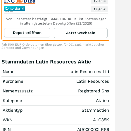
17,45 €
19,40 €
Von Finanztest bestätigt: SMARTBROKER+ ist Kostensieger
in allen getesteten Depotgrößen (12/2025)
Depot eröffnen
Jetzt wechseln
*ab 500 EUR Ordervolumen über gettex für 0€, zzgl. marktüblicher
Spreads und Zuwendungen
Stammdaten Latin Resources Aktie
Name
Latin Resources Ltd
Kurzname
Latin Resources
Namenszusatz
Registered Shs
Kategorie
Aktien
Aktientyp
Stammaktien
WKN
A1C35K
ISIN
AU000000LRS6