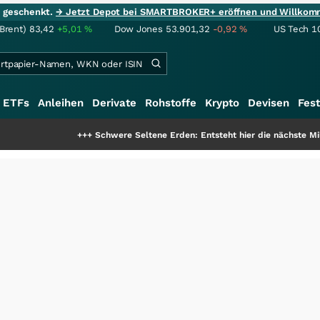
ie geschenkt.
→ Jetzt Depot bei SMARTBROKER+ eröffnen und Willkom
(Brent)
83,42
+5,01
%
Dow Jones
53.901,32
-0,92
%
US Tech 1
ETFs
Anleihen
Derivate
Rohstoffe
Krypto
Devisen
Fest
+++
Schwere Seltene Erden: Entsteht hier die nächste Milliardens