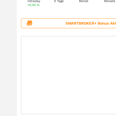
+0,50
%
🎁
SMARTBROKER+ Bonus Aktion