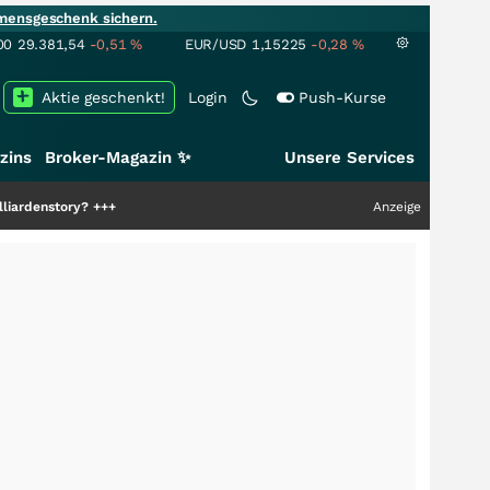
mensgeschenk sichern.
00
29.381,54
-0,51
%
EUR/USD
1,15225
-0,28
%
Aktie geschenkt!
Login
Push-Kurse
zins
Broker-Magazin ✨
Unsere Services
tory?
+++
Anzeige