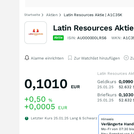
Aktien
Latin Resources Aktie | A1C35K
Startseite
Latin Resources Aktie
Aktie
ISIN:
AU000000LRS6
WKN:
A1C3
Alarme einrichten
Zur Watchlist hinzufügen
Zu
Latin Resources Ak
0,1010
Geldkurs
0,0990
EUR
25.01.25
52.632
Briefkurs
0,1030
+0,50
%
25.01.25
52.632
+0,0005
EUR
Letzter Kurs
25.01.25
Lang & Schwarz
Hinweis
Verlängerte Hand
Mo-Fr von
07:30 bi
Neu: Samstag von 14