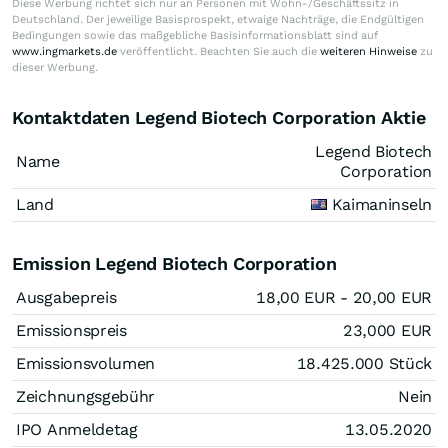
Diese Werbung richtet sich nur an Personen mit Wohn-/Geschäftssitz in
Deutschland. Der jeweilige Basisprospekt, etwaige Nachträge, die Endgültigen
Bedingungen sowie das maßgebliche Basisinformationsblatt sind auf
www.ingmarkets.de
veröffentlicht. Beachten Sie auch die
weiteren Hinweise
zu
dieser Werbung.
Kontaktdaten Legend Biotech Corporation Aktie
Legend Biotech
Name
Corporation
Land
Kaimaninseln
Emission Legend Biotech Corporation
Ausgabepreis
18,00
EUR
- 20,00
EUR
Emissionspreis
23,000
EUR
Emissionsvolumen
18.425.000
Stück
Zeichnungsgebühr
Nein
IPO Anmeldetag
13.05.2020