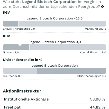
Wie steht
Legend Biotech Corporation
im Vergleich
zum Durchschnitt der entsprechenden Peergroup?
KGV
Legend Biotech Corporation -13,5
Enlivex Therapeutics
0,0
MannKind
283,5
KUV
Legend Biotech Corporation 3,9
Novavax
1,0
Krystal Biotech
19,0
Dividendenrendite in %
Legend Biotech Corporation
Bio-Techne
0,5
SIGA Technologies
9,5
Aktionärsstruktur
Institutionelle Aktionäre
53,90 %
Freefloat
44,82 %