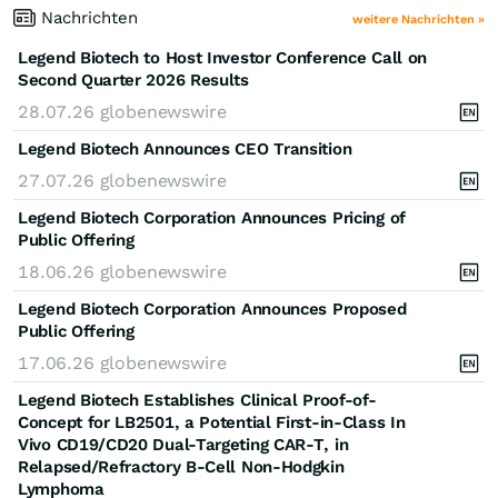
Nachrichten
weitere Nachrichten »
Legend Biotech to Host Investor Conference Call on
Second Quarter 2026 Results
28.07.26
globenewswire
Legend Biotech Announces CEO Transition
27.07.26
globenewswire
Legend Biotech Corporation Announces Pricing of
Public Offering
18.06.26
globenewswire
Legend Biotech Corporation Announces Proposed
Public Offering
17.06.26
globenewswire
Legend Biotech Establishes Clinical Proof-of-
Concept for LB2501, a Potential First-in-Class In
Vivo CD19/CD20 Dual-Targeting CAR-T, in
Relapsed/Refractory B-Cell Non-Hodgkin
Lymphoma