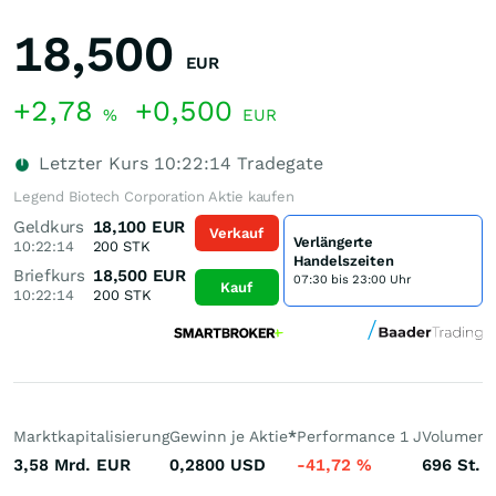
18,500
EUR
+2,78
+0,500
%
EUR
Letzter Kurs
10:22:14
Tradegate
Legend Biotech Corporation Aktie kaufen
Geldkurs
18,100
EUR
Verkauf
Verlängerte
10:22:14
200
STK
Handelszeiten
Briefkurs
18,500
EUR
07:30 bis 23:00 Uhr
Kauf
10:22:14
200
STK
Marktkapitalisierung
Gewinn je Aktie
*
Performance 1 J
Volumen 
3,58 Mrd.
EUR
0,2800
USD
-41,72
%
696
St.