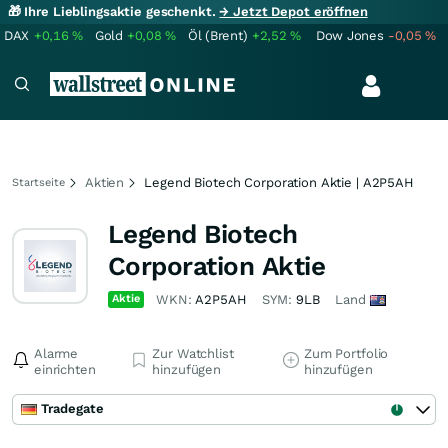
🎁 Ihre Lieblingsaktie geschenkt.
→ Jetzt Depot eröffnen
DAX
+0,16
%
Gold
+0,08
%
Öl (Brent)
+2,52
%
Dow Jones
-0,05
%
Aktien
Legend Biotech Corporation Aktie | A2P5AH
Startseite
Legend Biotech
Corporation Aktie
Aktie
WKN:
A2P5AH
SYM:
9LB
Land
Alarme
Zur Watchlist
Zum Portfolio
einrichten
hinzufügen
hinzufügen
Tradegate