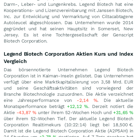
Darm-, Leber- und Lungenkrebs. Legend Biotech hat eine
Kooperations- und Lizenzvereinbarung mit Janssen Biotech,
Inc. zur Entwicklung und Vermarktung von Ciltacabtagene
Autoleucel abgeschlossen. Das Unternehmen wurde 2014
gegründet und hat seinen Hauptsitz in Somerset, New
Jersey. Es ist eine Tochtergesellschaft der Genscript
Biotech Corporation.
Legend Biotech Corporation Aktien Kurs und Index
Vergleich
Das börsennotierte Unternehmen Legend Biotech
Corporation ist in Kaiman-Inseln gelistet. Das Unternehmen
verfügt über eine Marktkapitalisierung von 3,58 Mrd.
EUR
und seine Geschäftsaktivitäten sind vorwiegend der
Branche Biotechnologie zuzuordnen. Die Aktie verzeichnet
eine Jahresperformance von
-2,14
%
. Die aktuelle
Monatsperformance beträgt
+12,12
%
. Derzeit notiert die
Aktie
-43,87
%
unter ihrem 52-Wochen Hoch und
+31,65
%
über ihrem 52-Wochen Tief. Der aktuelle Legend Biotech
Corporation Realtimekurs (10:22:14) liegt bei 18,500
€
.
Damit ist die Legend Biotech Corporation Aktie (A2P5AH) in
24 Stunden um
+2,78
%
gestiegen. Auf 7 Tage gesehen hat