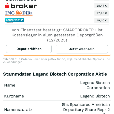
18,47 €
17,45 €
19,40 €
Von Finanztest bestätigt: SMARTBROKER+ ist
Kostensieger in allen getesteten Depotgrößen
(12/2025)
Depot eröffnen
Jetzt wechseln
*ab 500 EUR Ordervolumen über gettex für 0€, zzgl. marktüblicher Spreads und
Zuwendungen
Stammdaten Legend Biotech Corporation Aktie
Legend Biotech
Name
Corporation
Kurzname
Legend Biotech
Shs Sponsored American
Namenszusatz
Depositary Share Repr 2