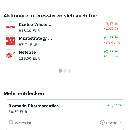
Aktionäre interessieren sich auch für:
-0,17
%
Costco Wholesale
-2,63
%
818,30 EUR
+1,38
%
Microstrategy (Doing business Strategy) (A)
-75,45
%
87,71 EUR
+0,88
%
Netease
+1,33
%
115,00 EUR
Mehr entdecken
+2,07
%
Biomarin Pharmaceutical
56,30 EUR
Watchlist
Portfolio