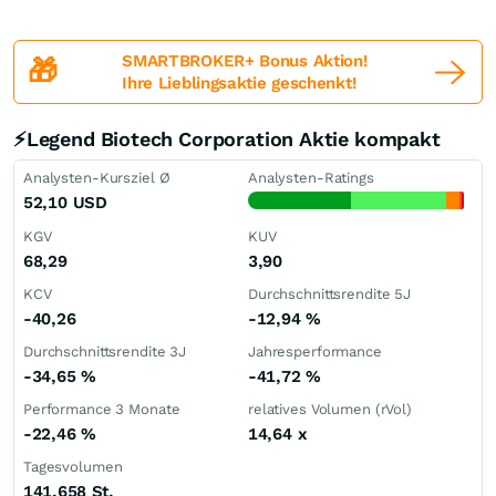
SMARTBROKER+ Bonus Aktion!
🎁
Ihre Lieblingsaktie geschenkt!
⚡Legend Biotech Corporation Aktie kompakt
Analysten-Kursziel Ø
Analysten-Ratings
52,10
USD
KGV
KUV
68,29
3,90
KCV
Durchschnittsrendite 5J
-40,26
-12,94
%
Durchschnittsrendite 3J
Jahresperformance
-34,65
%
-41,72
%
Performance 3 Monate
relatives Volumen (rVol)
-22,46
%
14,64
x
Tagesvolumen
141.658 St.