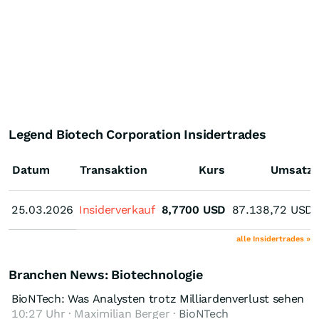
Legend Biotech Corporation Insidertrades
Datum
Transaktion
Kurs
Umsatz
25.03.2026
25.03.2026
Insiderverkauf
8,7700
USD
87.138,72
USD
alle Insidertrades »
Branchen News: Biotechnologie
BioNTech: Was Analysten trotz Milliardenverlust sehen
10:27 Uhr · Maximilian Berger ·
BioNTech