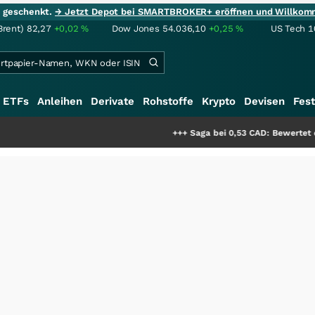
ie geschenkt.
→ Jetzt Depot bei SMARTBROKER+ eröffnen und Willkom
Brent)
82,27
+0,02
%
Dow Jones
54.036,10
+0,25
%
US Tech 1
ETFs
Anleihen
Derivate
Rohstoffe
Krypto
Devisen
Fest
+++
Saga bei 0,53 CAD: Bewertet der Markt no