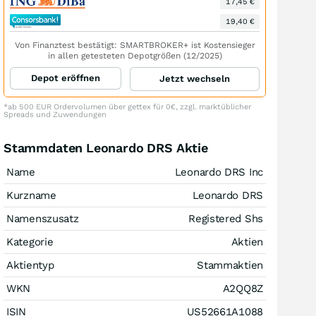
17,45 €
19,40 €
Von Finanztest bestätigt: SMARTBROKER+ ist Kostensieger
in allen getesteten Depotgrößen (12/2025)
Depot eröffnen
Jetzt wechseln
*ab 500 EUR Ordervolumen über gettex für 0€, zzgl. marktüblicher
Spreads und Zuwendungen
Stammdaten Leonardo DRS Aktie
Name
Leonardo DRS Inc
Kurzname
Leonardo DRS
Namenszusatz
Registered Shs
Kategorie
Aktien
Aktientyp
Stammaktien
WKN
A2QQ8Z
ISIN
US52661A1088