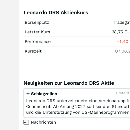
Leonardo DRS Aktienkurs
Börsenplatz
Tradega
Letzter Kurs
38,75
E
Performance
-1,40
Kurszeit
07.08.
Neuigkeiten zur Leonardo DRS Aktie
Erstell
✧ Schlagzeilen
Leonardo DRS unterzeichnete eine Vereinbarung fü
Connecticut. Ab Anfang 2027 soll sie drei Stando
und die Unterstützung von US-Marineprogrammen 
Nachrichten