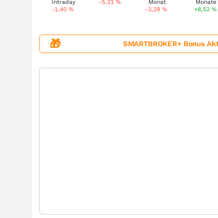
-5,21
%
-1,40
%
-3,29
%
+8,52
%
🎁
SMARTBROKER+ Bonus Aktion