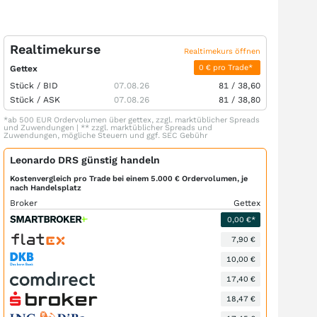
Realtimekurse
Realtimekurs öffnen
0 € pro Trade*
Gettex
Stück /
BID
07.08.26
81
/
38,60
Stück /
ASK
07.08.26
81
/
38,80
*ab 500 EUR Ordervolumen über gettex, zzgl. marktüblicher Spreads
und Zuwendungen | ** zzgl. marktüblicher Spreads und
Zuwendungen, mögliche Steuern und ggf. SEC Gebühr
Leonardo DRS günstig handeln
Kostenvergleich pro Trade bei einem 5.000 € Ordervolumen, je
nach Handelsplatz
Broker
Gettex
0,00 €*
7,90 €
10,00 €
17,40 €
18,47 €