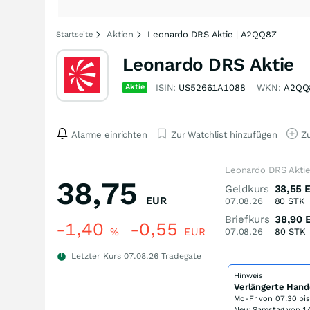
Aktien
Leonardo DRS Aktie | A2QQ8Z
Startseite
Leonardo DRS Aktie
Aktie
ISIN:
US52661A1088
WKN:
A2QQ
Alarme einrichten
Zur Watchlist hinzufügen
Zu
Leonardo DRS Aktie
38,75
Geldkurs
38,55
EUR
07.08.26
80
STK
Briefkurs
38,90
-1,40
-0,55
%
EUR
07.08.26
80
STK
Letzter Kurs
07.08.26
Tradegate
Hinweis
Verlängerte Hand
Mo-Fr von
07:30 bi
Neu: Samstag von 14