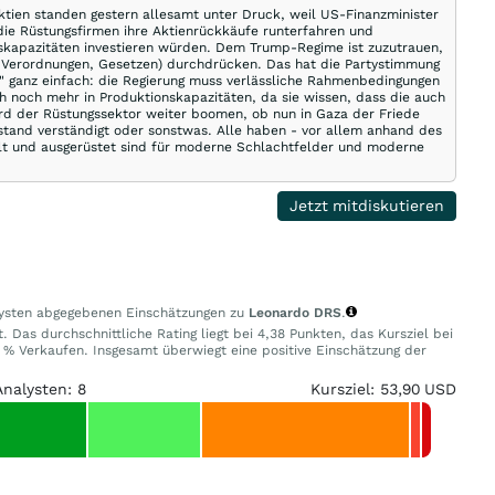
ktien standen gestern allesamt unter Druck, weil US-Finanzminister
die Rüstungsfirmen ihre Aktienrückkäufe runterfahren und
nskapazitäten investieren würden. Dem Trump-Regime ist zuzutrauen,
, Verordnungen, Gesetzen) durchdrücken. Das hat die Partystimmung
g" ganz einfach: die Regierung muss verlässliche Rahmenbedingungen
h noch mehr in Produktionskapazitäten, da sie wissen, dass die auch
rd der Rüstungssektor weiter boomen, ob nun in Gaza der Friede
lstand verständigt oder sonstwas. Alle haben - vor allem anhand des
ellt und ausgerüstet sind für moderne Schlachtfelder und moderne
Jetzt mitdiskutieren
alysten abgegebenen Einschätzungen zu
Leonardo DRS
.
 Das durchschnittliche Rating liegt bei 4,38 Punkten, das Kursziel bei
% Verkaufen. Insgesamt überwiegt eine positive Einschätzung der
Analysten: 8
Kursziel: 53,90 USD