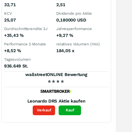
32,71
2,51
KCV
Dividende pro Aktie
25,07
0,180000
USD
Durchschnittsrendite 3J
Jahresperformance
+35,43
%
+9,27
%
Performance 3 Monate
relatives Volumen (rVol)
+8,52
%
184,05
x
Tagesvolumen
936.649 St.
wallstreetONLINE Bewertung
⭐
⭐
⭐
⭐
Leonardo DRS
Aktie kaufen
Verkauf
Kauf