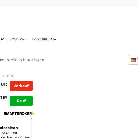
8Z
SYM:
2VZ
Land
USA
m Portfolio hinzufügen
 kaufen
EUR
Verkauf
EUR
Kauf
elszeiten
s 23:00 Uhr
:00 bis 19:00 Uhr