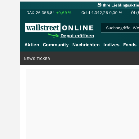
🎁 Ihre Lieblingsakt
DAX
26.355,84
+0,69
%
Gold
4.342,26
0,00
%
Öl (
Depot eröffnen
Aktien
Community
Nachrichten
Indizes
Fonds
NEWS TICKER