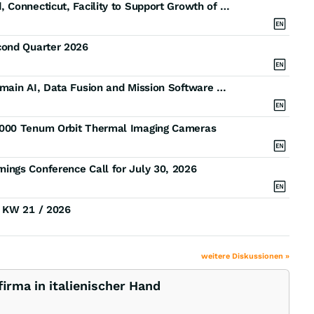
Leonardo DRS Signs Agreement for New Brookfield, Connecticut, Facility to Support Growth of Naval Power Systems Business
cond Quarter 2026
Leonardo DRS to Acquire Raft, Expanding Multi-Domain AI, Data Fusion and Mission Software Capabilities
,000 Tenum Orbit Thermal Imaging Cameras
ings Conference Call for July 30, 2026
) KW 21 / 2026
weitere Diskussionen »
rma in italienischer Hand