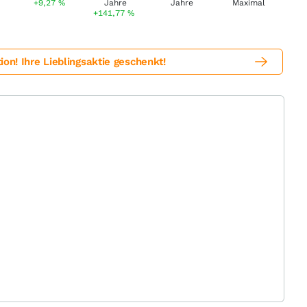
+9,27
%
+141,77
%
! Ihre Lieblingsaktie geschenkt!