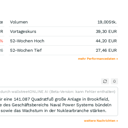
te
Volumen
19,00
Stk.
UR
Vortageskurs
39,30
EUR
%
52-Wochen Hoch
44,20
EUR
26
52-Wochen Tief
27,46
EUR
mehr Performancedaten »
t durch wallstreetONLINE AI (Beta-Version: kann Fehler enthalten)
r eine 141.087 Quadratfuß große Anlage in Brookfield,
rte des Geschäftsbereichs Naval Power Systems bündeln
sowie das Wachstum in der Nuklearbranche stärken.
weitere Nachrichten »