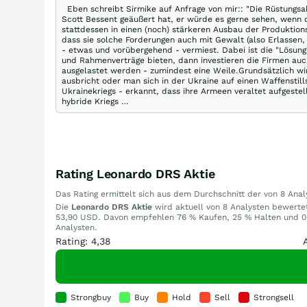
Eben schreibt Sirmike auf Anfrage von mir:: "Die Rüstungsa
Scott Bessent geäußert hat, er würde es gerne sehen, wenn 
stattdessen in einen (noch) stärkeren Ausbau der Produktio
dass sie solche Forderungen auch mit Gewalt (also Erlassen
- etwas und vorübergehend - vermiest. Dabei ist die "Lösun
und Rahmenverträge bieten, dann investieren die Firmen auc
ausgelastet werden - zumindest eine Weile.Grundsätzlich wi
ausbricht oder man sich in der Ukraine auf einen Waffenstil
Ukrainekriegs - erkannt, dass ihre Armeen veraltet aufgest
hybride Kriegs …
Rating Leonardo DRS Aktie
Das Rating ermittelt sich aus dem Durchschnitt der von 8 An
Die
Leonardo DRS Aktie
wird aktuell von 8 Analysten bewertet.
53,90 USD. Davon empfehlen 76 % Kaufen, 25 % Halten und 0 
Analysten.
Rating: 4,38
Strongbuy
Buy
Hold
Sell
Strongsell