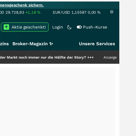
mensgeschenk sichern.
00
29.728,93
+1,18
%
EUR/USD
1,15587
0,00
%
Aktie geschenkt!
Login
Push-Kurse
zins
Broker-Magazin ✨
Unsere Services
ch immer nur die Hälfte der Story?
+++
Anzeige