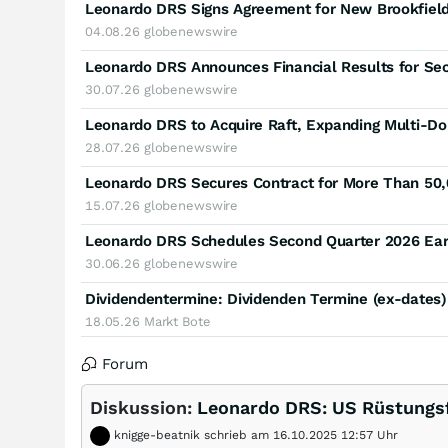
04.08.26
globenewswire
Leonardo DRS Announces Financial Results for Se
30.07.26
globenewswire
28.07.26
globenewswire
Leonardo DRS Secures Contract for More Than 50
15.07.26
globenewswire
Leonardo DRS Schedules Second Quarter 2026 Earn
30.06.26
globenewswire
Dividendentermine: Dividenden Termine (ex-dates
18.05.26
Markt Bote
Forum
Diskussion:
Leonardo DRS: US Rüstungsfi
knigge-beatnik schrieb am 16.10.2025 12:57 Uhr