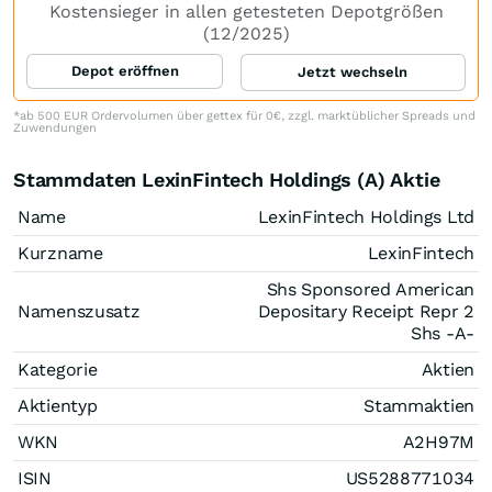
Kostensieger in allen getesteten Depotgrößen
(12/2025)
Depot eröffnen
Jetzt wechseln
*ab 500 EUR Ordervolumen über gettex für 0€, zzgl. marktüblicher Spreads und
Zuwendungen
Stammdaten LexinFintech Holdings (A) Aktie
Name
LexinFintech Holdings Ltd
Kurzname
LexinFintech
Shs Sponsored American
Namenszusatz
Depositary Receipt Repr 2
Shs -A-
Kategorie
Aktien
Aktientyp
Stammaktien
WKN
A2H97M
ISIN
US5288771034