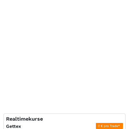
Realtimekurse
Gettex
0 € pro Trade*