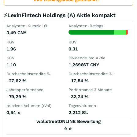
⚡LexinFintech Holdings (A) Aktie kompakt
Analysten-Kursziel Ø
Analysten-Ratings
3,49
CNY
KGV
KUV
1,96
0,31
KCV
Dividende pro Aktie
1,10
1,269667
CNY
Durchschnittsrendite 5J
Durchschnittsrendite 3J
-27,62
%
-17,54
%
Jahresperformance
Performance 3 Monate
-79,29
%
-32,24
%
relatives Volumen (rVol)
Tagesvolumen
0,54
x
2.212 St.
wallstreetONLINE Bewertung
⭐
⭐