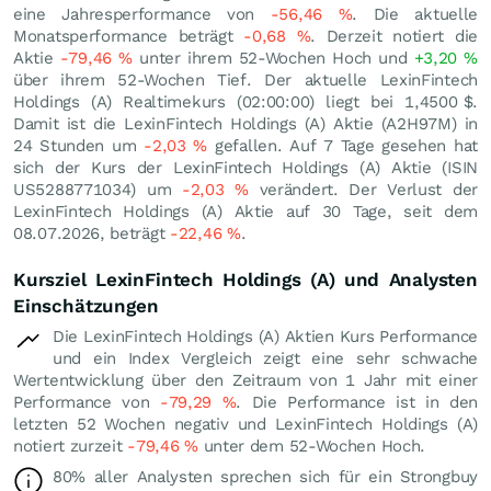
eine Jahresperformance von
-56,46
%
. Die aktuelle
Monatsperformance beträgt
-0,68
%
. Derzeit notiert die
Aktie
-79,46
%
unter ihrem 52-Wochen Hoch und
+3,20
%
über ihrem 52-Wochen Tief. Der aktuelle LexinFintech
Holdings (A) Realtimekurs (02:00:00) liegt bei 1,4500
$
.
Damit ist die LexinFintech Holdings (A) Aktie (A2H97M) in
24 Stunden um
-2,03
%
gefallen. Auf 7 Tage gesehen hat
sich der Kurs der LexinFintech Holdings (A) Aktie (ISIN
US5288771034) um
-2,03
%
verändert. Der Verlust der
LexinFintech Holdings (A) Aktie auf 30 Tage, seit dem
08.07.2026, beträgt
-22,46
%
.
Kursziel LexinFintech Holdings (A) und Analysten
Einschätzungen
Die LexinFintech Holdings (A) Aktien Kurs Performance
und ein Index Vergleich zeigt eine sehr schwache
Wertentwicklung über den Zeitraum von 1 Jahr mit einer
Performance von
-79,29
%
. Die Performance ist in den
letzten 52 Wochen negativ und LexinFintech Holdings (A)
notiert zurzeit
-79,46
%
unter dem 52-Wochen Hoch.
80% aller Analysten sprechen sich für ein Strongbuy