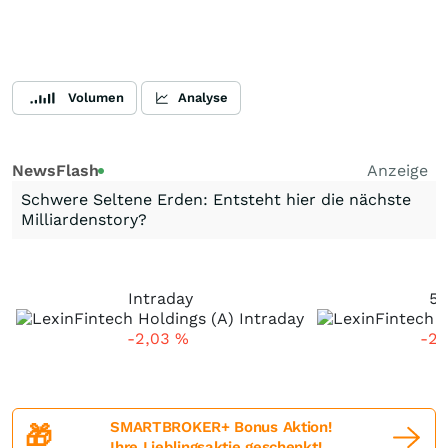
Volumen
Analyse
NewsFlash
Anzeige
Schwere Seltene Erden: Entsteht hier die nächste
Milliardenstory?
Intraday
5 
-2,03
%
-2
SMARTBROKER+ Bonus Aktion!
🎁
Ihre Lieblingsaktie geschenkt!