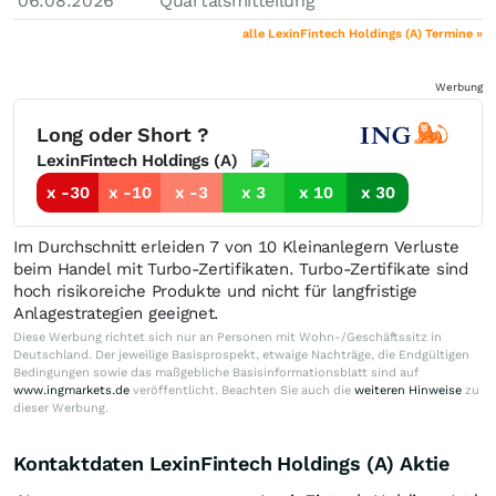
06.08.2026
Quartalsmitteilung
alle LexinFintech Holdings (A) Termine »
Werbung
Long oder Short ?
LexinFintech Holdings (A)
x -30
x -10
x -3
x 3
x 10
x 30
Im Durchschnitt erleiden 7 von 10 Kleinanlegern Verluste
beim Handel mit Turbo-Zertifikaten. Turbo-Zertifikate sind
hoch risikoreiche Produkte und nicht für langfristige
Anlagestrategien geeignet.
Diese Werbung richtet sich nur an Personen mit Wohn-/Geschäftssitz in
Deutschland. Der jeweilige Basisprospekt, etwaige Nachträge, die Endgültigen
Bedingungen sowie das maßgebliche Basisinformationsblatt sind auf
www.ingmarkets.de
veröffentlicht. Beachten Sie auch die
weiteren Hinweise
zu
dieser Werbung.
Kontaktdaten LexinFintech Holdings (A) Aktie