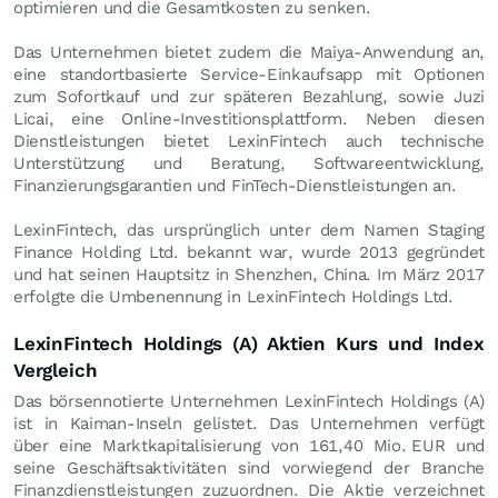
optimieren und die Gesamtkosten zu senken.
Das Unternehmen bietet zudem die Maiya-Anwendung an,
eine standortbasierte Service-Einkaufsapp mit Optionen
zum Sofortkauf und zur späteren Bezahlung, sowie Juzi
Licai, eine Online-Investitionsplattform. Neben diesen
Dienstleistungen bietet LexinFintech auch technische
Unterstützung und Beratung, Softwareentwicklung,
Finanzierungsgarantien und FinTech-Dienstleistungen an.
LexinFintech, das ursprünglich unter dem Namen Staging
Finance Holding Ltd. bekannt war, wurde 2013 gegründet
und hat seinen Hauptsitz in Shenzhen, China. Im März 2017
erfolgte die Umbenennung in LexinFintech Holdings Ltd.
LexinFintech Holdings (A) Aktien Kurs und Index
Vergleich
Das börsennotierte Unternehmen LexinFintech Holdings (A)
ist in Kaiman-Inseln gelistet. Das Unternehmen verfügt
über eine Marktkapitalisierung von 161,40 Mio.
EUR
und
seine Geschäftsaktivitäten sind vorwiegend der Branche
Finanzdienstleistungen zuzuordnen. Die Aktie verzeichnet