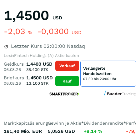
1,4500
USD
-2,03
-0,0300
%
USD
Letzter Kurs
02:00:00
Nasdaq
LexinFintech Holdings (A) Aktie kaufen
Geldkurs
1,4400
USD
Verkauf
Verlängerte
06.08.26
36.400
STK
Handelszeiten
Briefkurs
1,4500
USD
07:30 bis 23:00 Uhr
Kauf
06.08.26
13.100
STK
Marktkapitalisierung
Gewinn je Aktie
*
Dividendenrendite
*
Perfo
161,40 Mio.
EUR
5,0526
USD
+8,14
%
-79,2