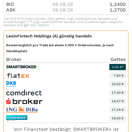
BID
06.08.26
1,2400
ASK
06.08.26
1,2700
*ab 500 EUR Ordervolumen über gettex, zzgl. marktüblicher Spreads und
Zuwendungen | ** zzgl. marktüblicher Spreads und Zuwendungen, mögliche
Steuern und ggf. SEC Gebühr
LexinFintech Holdings (A) günstig handeln
Kostenvergleich pro Trade bei einem 5.000 € Ordervolumen, je nach
Handelsplatz
Broker
Gettex
0,00 €*
7,90 €
10,00 €
17,40 €
18,47 €
17,45 €
19,40 €
Von Finanztest bestätigt: SMARTBROKER+ ist