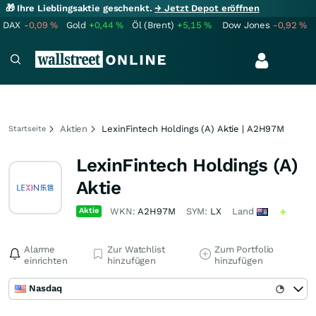
🎁 Ihre Lieblingsaktie geschenkt.
→ Jetzt Depot eröffnen
DAX
-0,09
%
Gold
+0,44
%
Öl (Brent)
+5,15
%
Dow Jones
-0,92
%
Aktien
LexinFintech Holdings (A) Aktie | A2H97M
Startseite
LexinFintech Holdings (A)
Aktie
Aktie
WKN:
A2H97M
SYM:
LX
Land
Alarme
Zur Watchlist
Zum Portfolio
einrichten
hinzufügen
hinzufügen
Nasdaq