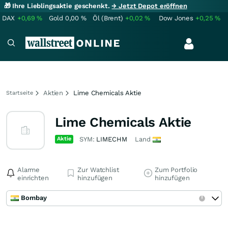
🎁 Ihre Lieblingsaktie geschenkt.
→ Jetzt Depot eröffnen
DAX
+0,69
%
Gold
0,00
%
Öl (Brent)
+0,02
%
Dow Jones
+0,25
%
Aktien
Lime Chemicals Aktie
Startseite
Lime Chemicals Aktie
Aktie
SYM:
LIMECHM
Land
Alarme
Zur Watchlist
Zum Portfolio
einrichten
hinzufügen
hinzufügen
Bombay