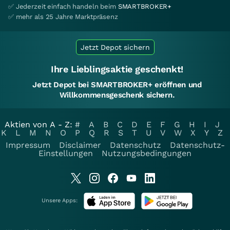
✅ Jederzeit einfach handeln beim
SMARTBROKER+
✅ mehr als 25 Jahre Marktpräsenz
Jetzt Depot sichern
Ihre Lieblingsaktie geschenkt!
Jetzt Depot bei SMARTBROKER+ eröffnen und
Willkommensgeschenk sichern.
Aktien von A - Z:
#
A
B
C
D
E
F
G
H
I
J
K
L
M
N
O
P
Q
R
S
T
U
V
W
X
Y
Z
Impressum
Disclaimer
Datenschutz
Datenschutz-
Einstellungen
Nutzungsbedingungen
Unsere Apps: