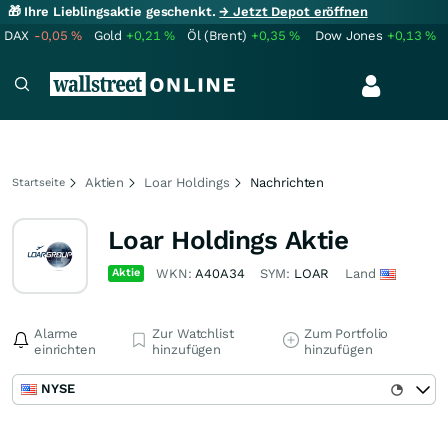
🎁 Ihre Lieblingsaktie geschenkt.
→ Jetzt Depot eröffnen
DAX
-0,05
%
Gold
+0,21
%
Öl (Brent)
+0,35
%
Dow Jones
+0,13
%
Aktien
Loar Holdings
Nachrichten
Startseite
Loar Holdings Aktie
Aktie
WKN:
A40A34
SYM:
LOAR
Land
Alarme
Zur Watchlist
Zum Portfolio
einrichten
hinzufügen
hinzufügen
NYSE