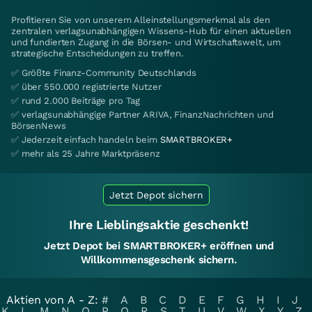
Profitieren Sie von unserem Alleinstellungsmerkmal als den
zentralen verlagsunabhängigen Wissens-Hub für einen aktuellen
und fundierten Zugang in die Börsen- und Wirtschaftswelt, um
strategische Entscheidungen zu treffen.
✅ Größte Finanz-Community Deutschlands
✅ über 550.000 registrierte Nutzer
✅ rund 2.000 Beiträge pro Tag
✅ verlagsunabhängige Partner ARIVA, FinanzNachrichten und
BörsenNews
✅ Jederzeit einfach handeln beim
SMARTBROKER+
✅ mehr als 25 Jahre Marktpräsenz
Jetzt Depot sichern
Ihre Lieblingsaktie geschenkt!
Jetzt Depot bei SMARTBROKER+ eröffnen und
Willkommensgeschenk sichern.
Aktien von A - Z:
#
A
B
C
D
E
F
G
H
I
J
K
L
M
N
O
P
Q
R
S
T
U
V
W
X
Y
Z