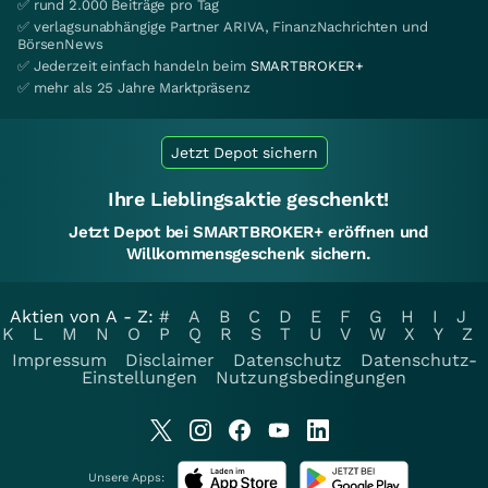
✅ rund 2.000 Beiträge pro Tag
✅ verlagsunabhängige Partner ARIVA, FinanzNachrichten und
BörsenNews
✅ Jederzeit einfach handeln beim
SMARTBROKER+
✅ mehr als 25 Jahre Marktpräsenz
Jetzt Depot sichern
Ihre Lieblingsaktie geschenkt!
Jetzt Depot bei SMARTBROKER+ eröffnen und
Willkommensgeschenk sichern.
Aktien von A - Z:
#
A
B
C
D
E
F
G
H
I
J
K
L
M
N
O
P
Q
R
S
T
U
V
W
X
Y
Z
Impressum
Disclaimer
Datenschutz
Datenschutz-
Einstellungen
Nutzungsbedingungen
Unsere Apps: