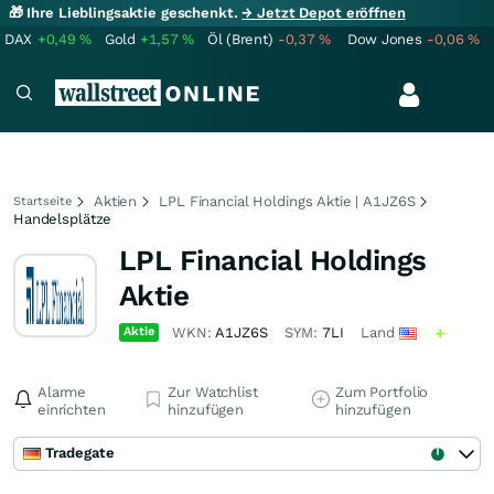
🎁 Ihre Lieblingsaktie geschenkt.
→ Jetzt Depot eröffnen
DAX
+0,49
%
Gold
+1,57
%
Öl (Brent)
-0,37
%
Dow Jones
-0,06
%
Aktien
LPL Financial Holdings Aktie | A1JZ6S
Startseite
Handelsplätze
LPL Financial Holdings
Aktie
Aktie
WKN:
A1JZ6S
SYM:
7LI
Land
Alarme
Zur Watchlist
Zum Portfolio
einrichten
hinzufügen
hinzufügen
Tradegate