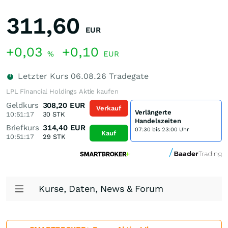
311,60
EUR
+0,03
+0,10
%
EUR
Letzter Kurs
06.08.26
Tradegate
LPL Financial Holdings Aktie kaufen
Geldkurs
308,20
EUR
Verkauf
Verlängerte
10:51:17
30
STK
Handelszeiten
Briefkurs
314,40
EUR
07:30 bis 23:00 Uhr
Kauf
10:51:17
29
STK
Kurse, Daten, News & Forum