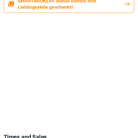
SMARTBROKER+ Bonus Aktion! Ihre
🎁
Lieblingsaktie geschenkt!
Times and Sales