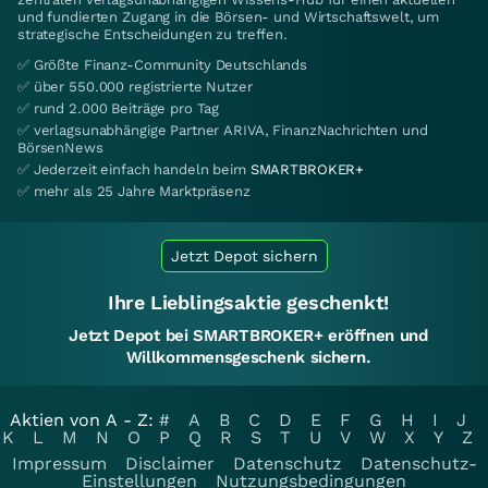
und fundierten Zugang in die Börsen- und Wirtschaftswelt, um
strategische Entscheidungen zu treffen.
✅ Größte Finanz-Community Deutschlands
✅ über 550.000 registrierte Nutzer
✅ rund 2.000 Beiträge pro Tag
✅ verlagsunabhängige Partner ARIVA, FinanzNachrichten und
BörsenNews
✅ Jederzeit einfach handeln beim
SMARTBROKER+
✅ mehr als 25 Jahre Marktpräsenz
Jetzt Depot sichern
Ihre Lieblingsaktie geschenkt!
Jetzt Depot bei SMARTBROKER+ eröffnen und
Willkommensgeschenk sichern.
Aktien von A - Z:
#
A
B
C
D
E
F
G
H
I
J
K
L
M
N
O
P
Q
R
S
T
U
V
W
X
Y
Z
Impressum
Disclaimer
Datenschutz
Datenschutz-
Einstellungen
Nutzungsbedingungen