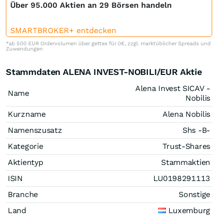
Über 95.000 Aktien an 29 Börsen handeln
SMARTBROKER+ entdecken
*ab 500 EUR Ordervolumen über gettex für 0€, zzgl. marktüblicher Spreads und
Zuwendungen
Stammdaten ALENA INVEST-NOBILI/EUR Aktie
Alena Invest SICAV -
Name
Nobilis
Kurzname
Alena Nobilis
Namenszusatz
Shs -B-
Kategorie
Trust-Shares
Aktientyp
Stammaktien
ISIN
LU0198291113
Branche
Sonstige
Land
Luxemburg