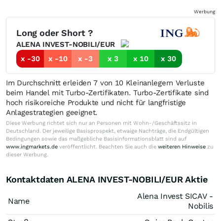
Werbung
Long oder Short ?
ALENA INVEST-NOBILI/EUR
x -30
x -10
x -3
x 3
x 10
x 30
Im Durchschnitt erleiden 7 von 10 Kleinanlegern Verluste
beim Handel mit Turbo-Zertifikaten. Turbo-Zertifikate sind
hoch risikoreiche Produkte und nicht für langfristige
Anlagestrategien geeignet.
Diese Werbung richtet sich nur an Personen mit Wohn-/Geschäftssitz in
Deutschland. Der jeweilige Basisprospekt, etwaige Nachträge, die Endgültigen
Bedingungen sowie das maßgebliche Basisinformationsblatt sind auf
www.ingmarkets.de
veröffentlicht. Beachten Sie auch die
weiteren Hinweise
zu
dieser Werbung.
Kontaktdaten ALENA INVEST-NOBILI/EUR Aktie
Alena Invest SICAV -
Name
Nobilis