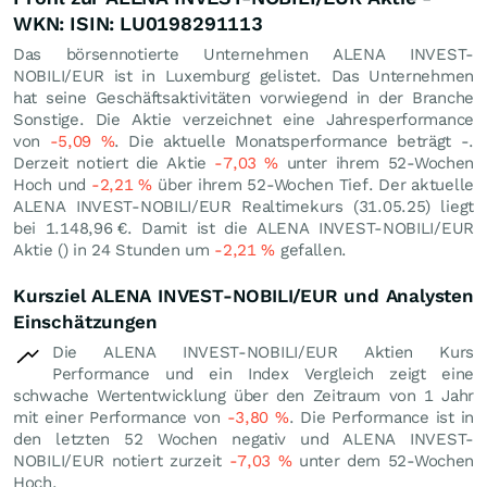
WKN: ISIN: LU0198291113
Das börsennotierte Unternehmen ALENA INVEST-
NOBILI/EUR ist in Luxemburg gelistet. Das Unternehmen
hat seine Geschäftsaktivitäten vorwiegend in der Branche
Sonstige. Die Aktie verzeichnet eine Jahresperformance
von
-5,09
%
. Die aktuelle Monatsperformance beträgt -.
Derzeit notiert die Aktie
-7,03
%
unter ihrem 52-Wochen
Hoch und
-2,21
%
über ihrem 52-Wochen Tief. Der aktuelle
ALENA INVEST-NOBILI/EUR Realtimekurs (
31.05.25
) liegt
bei 1.148,96
€
. Damit ist die ALENA INVEST-NOBILI/EUR
Aktie () in 24 Stunden um
-2,21
%
gefallen.
Kursziel ALENA INVEST-NOBILI/EUR und Analysten
Einschätzungen
Die ALENA INVEST-NOBILI/EUR Aktien Kurs
Performance und ein Index Vergleich zeigt eine
schwache Wertentwicklung über den Zeitraum von 1 Jahr
mit einer Performance von
-3,80
%
. Die Performance ist in
den letzten 52 Wochen negativ und ALENA INVEST-
NOBILI/EUR notiert zurzeit
-7,03
%
unter dem 52-Wochen
Hoch.