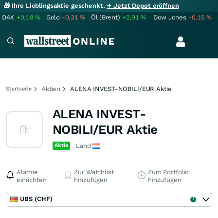
🎁 Ihre Lieblingsaktie geschenkt.
→ Jetzt Depot eröffnen
DAX
+0,18
%
Gold
-0,31
%
Öl (Brent)
+2,91
%
Dow Jones
-0,15
%
Aktien
ALENA INVEST-NOBILI/EUR Aktie
Startseite
ALENA INVEST-
NOBILI/EUR Aktie
Aktie
Land
Alarme
Zur Watchlist
Zum Portfolio
einrichten
hinzufügen
hinzufügen
UBS (CHF)