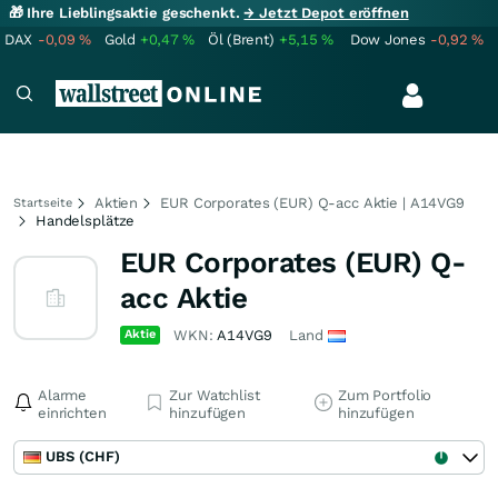
🎁 Ihre Lieblingsaktie geschenkt.
→ Jetzt Depot eröffnen
DAX
-0,09
%
Gold
+0,47
%
Öl (Brent)
+5,15
%
Dow Jones
-0,92
%
Aktien
EUR Corporates (EUR) Q-acc Aktie | A14VG9
Startseite
Handelsplätze
EUR Corporates (EUR) Q-
acc Aktie
Aktie
WKN:
A14VG9
Land
Alarme
Zur Watchlist
Zum Portfolio
einrichten
hinzufügen
hinzufügen
UBS (CHF)