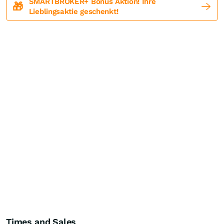
SMARTBROKER+ Bonus Aktion! Ihre
🎁
Lieblingsaktie geschenkt!
Times and Sales