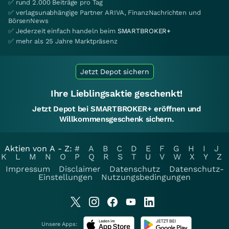
✅ rund 2.000 Beiträge pro Tag
✅ verlagsunabhängige Partner ARIVA, FinanzNachrichten und
BörsenNews
✅ Jederzeit einfach handeln beim
SMARTBROKER+
✅ mehr als 25 Jahre Marktpräsenz
Jetzt Depot sichern
Ihre Lieblingsaktie geschenkt!
Jetzt Depot bei SMARTBROKER+ eröffnen und
Willkommensgeschenk sichern.
Aktien von A - Z:
#
A
B
C
D
E
F
G
H
I
J
K
L
M
N
O
P
Q
R
S
T
U
V
W
X
Y
Z
Impressum
Disclaimer
Datenschutz
Datenschutz-
Einstellungen
Nutzungsbedingungen
Unsere Apps: