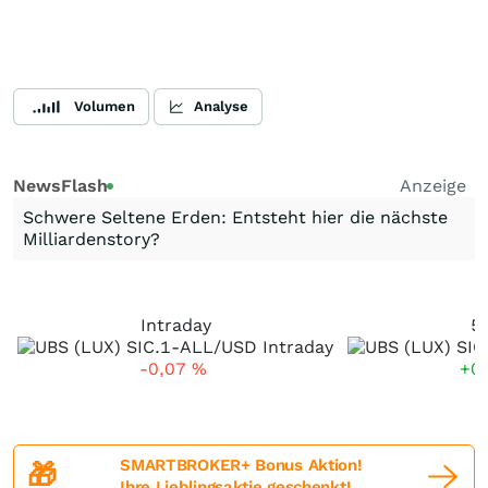
Volumen
Analyse
NewsFlash
Anzeige
Schwere Seltene Erden: Entsteht hier die nächste
Milliardenstory?
Intraday
5
-0,07
%
+0
SMARTBROKER+ Bonus Aktion!
🎁
Ihre Lieblingsaktie geschenkt!