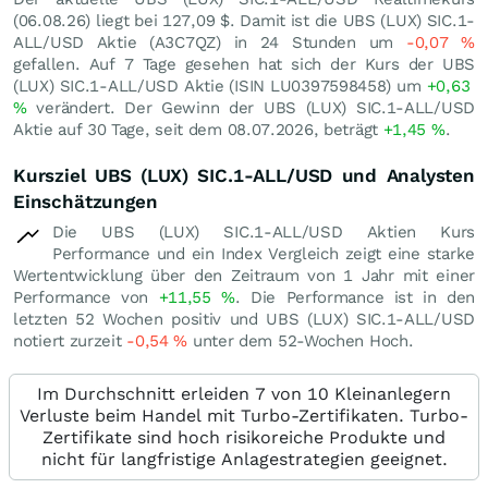
(
06.08.26
) liegt bei 127,09
$
. Damit ist die UBS (LUX) SIC.1-
ALL/USD Aktie (A3C7QZ) in 24 Stunden um
-0,07
%
gefallen. Auf 7 Tage gesehen hat sich der Kurs der UBS
(LUX) SIC.1-ALL/USD Aktie (ISIN LU0397598458) um
+0,63
%
verändert. Der Gewinn der UBS (LUX) SIC.1-ALL/USD
Aktie auf 30 Tage, seit dem 08.07.2026, beträgt
+1,45
%
.
Kursziel UBS (LUX) SIC.1-ALL/USD und Analysten
Einschätzungen
Die UBS (LUX) SIC.1-ALL/USD Aktien Kurs
Performance und ein Index Vergleich zeigt eine starke
Wertentwicklung über den Zeitraum von 1 Jahr mit einer
Performance von
+11,55
%
. Die Performance ist in den
letzten 52 Wochen positiv und UBS (LUX) SIC.1-ALL/USD
notiert zurzeit
-0,54
%
unter dem 52-Wochen Hoch.
Im Durchschnitt erleiden 7 von 10 Kleinanlegern
Verluste beim Handel mit Turbo-Zertifikaten. Turbo-
Zertifikate sind hoch risikoreiche Produkte und
nicht für langfristige Anlagestrategien geeignet.