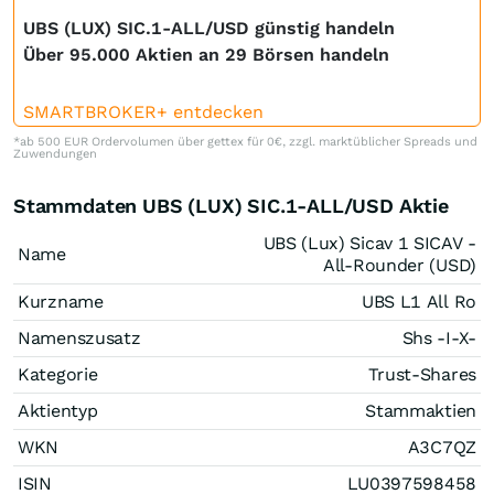
UBS (LUX) SIC.1-ALL/USD günstig handeln
Über 95.000 Aktien an 29 Börsen handeln
SMARTBROKER+ entdecken
*ab 500 EUR Ordervolumen über gettex für 0€, zzgl. marktüblicher Spreads und
Zuwendungen
Stammdaten UBS (LUX) SIC.1-ALL/USD Aktie
UBS (Lux) Sicav 1 SICAV -
Name
All-Rounder (USD)
Kurzname
UBS L1 All Ro
Namenszusatz
Shs -I-X-
Kategorie
Trust-Shares
Aktientyp
Stammaktien
WKN
A3C7QZ
ISIN
LU0397598458