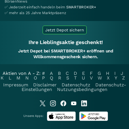
BörsenNews
✅ Jederzeit einfach handeln beim
SMARTBROKER+
✅ mehr als 25 Jahre Marktpräsenz
Jetzt Depot sichern
Ihre Lieblingsaktie geschenkt!
Jetzt Depot bei SMARTBROKER+ eröffnen und
Willkommensgeschenk sichern.
Aktien von A - Z:
#
A
B
C
D
E
F
G
H
I
J
K
L
M
N
O
P
Q
R
S
T
U
V
W
X
Y
Z
Impressum
Disclaimer
Datenschutz
Datenschutz-
Einstellungen
Nutzungsbedingungen
Unsere Apps: