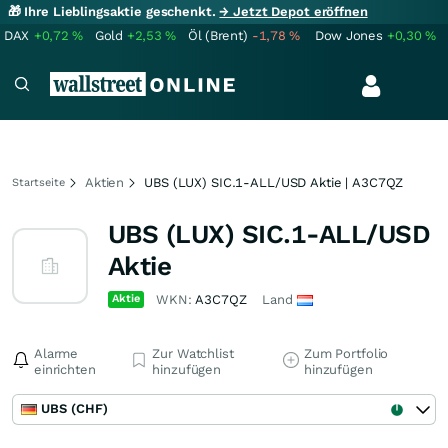
🎁 Ihre Lieblingsaktie geschenkt.
→ Jetzt Depot eröffnen
DAX
+0,72
%
Gold
+2,53
%
Öl (Brent)
-1,78
%
Dow Jones
+0,30
%
Aktien
UBS (LUX) SIC.1-ALL/USD Aktie | A3C7QZ
Startseite
UBS (LUX) SIC.1-ALL/USD
Aktie
Aktie
WKN:
A3C7QZ
Land
Alarme
Zur Watchlist
Zum Portfolio
einrichten
hinzufügen
hinzufügen
UBS (CHF)