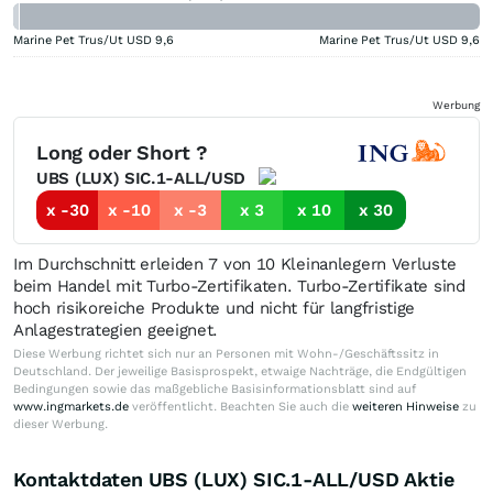
Marine Pet Trus/Ut USD
9,6
Marine Pet Trus/Ut USD
9,6
Werbung
Long oder Short ?
UBS (LUX) SIC.1-ALL/USD
x -30
x -10
x -3
x 3
x 10
x 30
Im Durchschnitt erleiden 7 von 10 Kleinanlegern Verluste
beim Handel mit Turbo-Zertifikaten. Turbo-Zertifikate sind
hoch risikoreiche Produkte und nicht für langfristige
Anlagestrategien geeignet.
Diese Werbung richtet sich nur an Personen mit Wohn-/Geschäftssitz in
Deutschland. Der jeweilige Basisprospekt, etwaige Nachträge, die Endgültigen
Bedingungen sowie das maßgebliche Basisinformationsblatt sind auf
www.ingmarkets.de
veröffentlicht. Beachten Sie auch die
weiteren Hinweise
zu
dieser Werbung.
Kontaktdaten UBS (LUX) SIC.1-ALL/USD Aktie