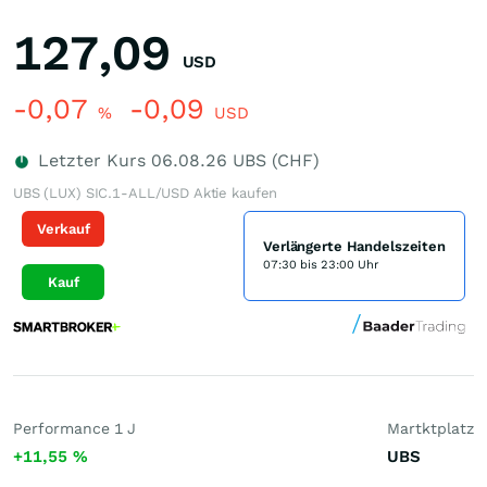
127,09
USD
-0,07
-0,09
%
USD
Letzter Kurs
06.08.26
UBS (CHF)
UBS (LUX) SIC.1-ALL/USD Aktie kaufen
Verkauf
Verlängerte Handelszeiten
07:30 bis 23:00 Uhr
Kauf
Performance 1 J
Martktplatz
+11,55
%
UBS