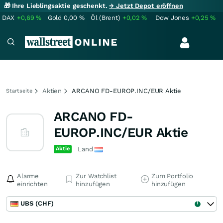
🎁 Ihre Lieblingsaktie geschenkt.
→ Jetzt Depot eröffnen
DAX
+0,69
%
Gold
0,00
%
Öl (Brent)
+0,02
%
Dow Jones
+0,25
%
Aktien
ARCANO FD-EUROP.INC/EUR Aktie
Startseite
ARCANO FD-
EUROP.INC/EUR Aktie
Aktie
Land
Alarme
Zur Watchlist
Zum Portfolio
einrichten
hinzufügen
hinzufügen
UBS (CHF)