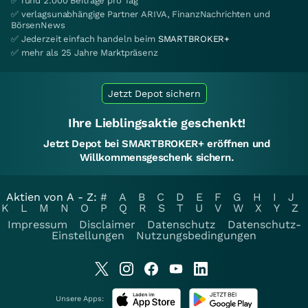
✅ rund 2.000 Beiträge pro Tag
✅ verlagsunabhängige Partner ARIVA, FinanzNachrichten und
BörsenNews
✅ Jederzeit einfach handeln beim
SMARTBROKER+
✅ mehr als 25 Jahre Marktpräsenz
Jetzt Depot sichern
Ihre Lieblingsaktie geschenkt!
Jetzt Depot bei SMARTBROKER+ eröffnen und
Willkommensgeschenk sichern.
Aktien von A - Z:
#
A
B
C
D
E
F
G
H
I
J
K
L
M
N
O
P
Q
R
S
T
U
V
W
X
Y
Z
Impressum
Disclaimer
Datenschutz
Datenschutz-
Einstellungen
Nutzungsbedingungen
Unsere Apps: