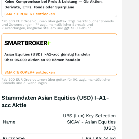
Keine Kompromisse bei Preis & Leistung — Ob Aktien,
Derivate, ETFs, Fonds oder Sparpläne
SMARTBROKER+ entdecken
*ab 500 EUR Ordervolumen über gettex, zzgl. marktüblicher Spreads
und Zuwendungen | ** zzgl. marktüblicher Spreads und
Zuwendungen, mögliche Steuern und ggf. SEC Gebühr
Asian Equities (USD) I-A1-acc günstig handeln
Über 95.000 Aktien an 29 Börsen handeln
SMARTBROKER+ entdecken
*ab 500 EUR Ordervolumen über gettex für 0€, zzgl. marktüblicher
Spreads und Zuwendungen
Stammdaten Asian Equities (USD) I-A1-
acc Aktie
UBS (Lux) Key Selection
Name
SICAV - Asian Equities
(USD)
Kurzname
UBS LKS As Eq