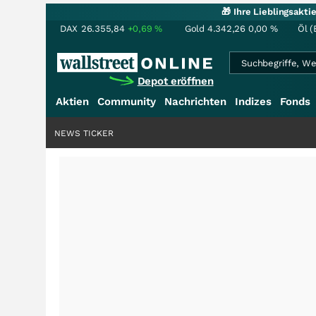
🎁 Ihre Lieblingsakt
DAX
26.355,84
+0,69
%
Gold
4.342,26
0,00
%
Öl (
Depot eröffnen
Aktien
Community
Nachrichten
Indizes
Fonds
NEWS TICKER