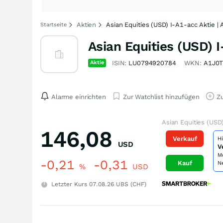
Aktien
Asian Equities (USD) I-A1-acc Aktie |
Startseite
Asian Equities (USD) 
Aktie
ISIN:
LU0794920784
WKN:
A1J0
Alarme einrichten
Zur Watchlist hinzufügen
Zu
Asian Equities (USD
146,08
Verkauf
H
USD
V
M
-0,21
-0,31
Kauf
N
%
USD
Letzter Kurs
07.08.26
UBS (CHF)