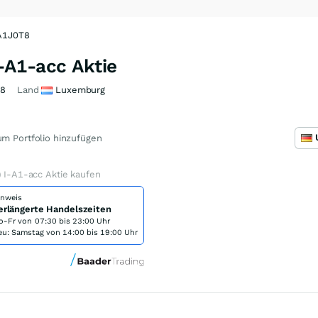
 A1J0T8
I-A1-acc Aktie
T8
Land
Luxemburg
m Portfolio hinzufügen
) I-A1-acc Aktie kaufen
inweis
erlängerte Handelszeiten
o-Fr von
07:30 bis 23:00 Uhr
eu: Samstag von 14:00 bis 19:00 Uhr