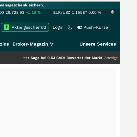
mensgeschenk sichern.
00
29.728,93
+1,18
%
EUR/USD
1,15587
0,00
%
Aktie geschenkt!
Login
Push-Kurse
zins
Broker-Magazin ✨
Unsere Services
+++
Saga bei 0,53 CAD: Bewertet der Markt noch immer nur die Hälfte der
Anzeige