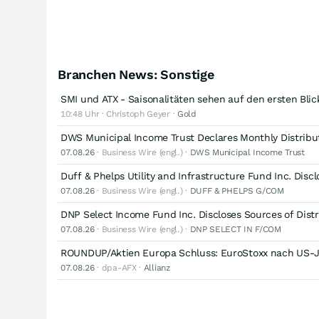
Branchen News: Sonstige
SMI und ATX - Saisonalitäten sehen auf den ersten Blick 
10:48 Uhr · Christoph Geyer ·
Gold
DWS Municipal Income Trust Declares Monthly Distribu
07.08.26
· Business Wire (engl.) ·
DWS Municipal Income Trust
Duff & Phelps Utility and Infrastructure Fund Inc. Discl
07.08.26
· Business Wire (engl.) ·
DUFF & PHELPS G/COM
DNP Select Income Fund Inc. Discloses Sources of Distr
07.08.26
· Business Wire (engl.) ·
DNP SELECT IN F/COM
ROUNDUP/Aktien Europa Schluss: EuroStoxx nach US-J
07.08.26
· dpa-AFX ·
Allianz