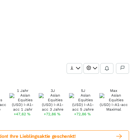
1 Jahr
3J
5J
Max
+47,62
%
+72,86
%
+72,86
%
! Ihre Lieblingsaktie geschenkt!