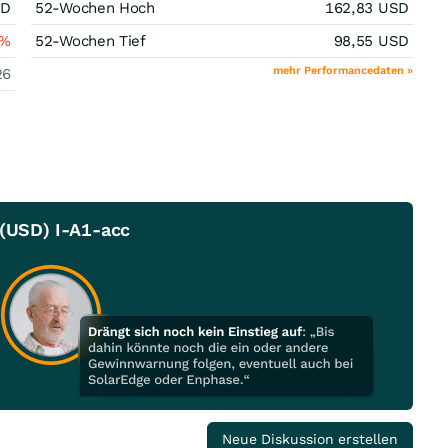
SD
52-Wochen Hoch
162,83
USD
%
52-Wochen Tief
98,55
USD
mehr Performancedaten »
26
 (USD) I-A1-acc
Neue Diskussion erstellen