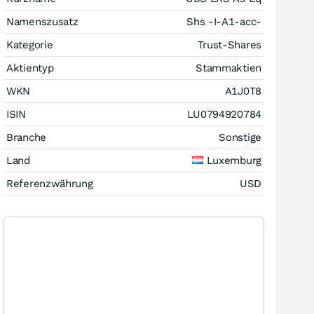
Namenszusatz
Shs -I-A1-acc-
Kategorie
Trust-Shares
Aktientyp
Stammaktien
WKN
A1J0T8
ISIN
LU0794920784
Branche
Sonstige
Land
Luxemburg
Referenzwährung
USD