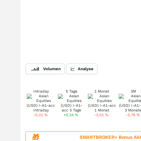
Volumen
Analyse
Intraday
5 Tage
1 Monat
3M
-0,21
%
+0,34
%
-3,01
%
-3,76
%
🎁
SMARTBROKER+ Bonus Aktion