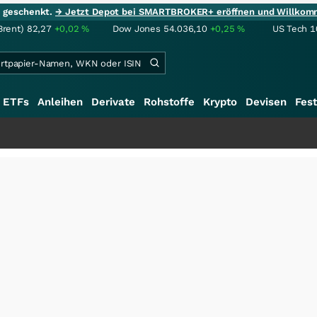
ie geschenkt.
→ Jetzt Depot bei SMARTBROKER+ eröffnen und Willkom
Brent)
82,27
+0,02
%
Dow Jones
54.036,10
+0,25
%
US Tech 1
ETFs
Anleihen
Derivate
Rohstoffe
Krypto
Devisen
Fest