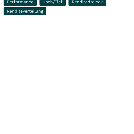
Performance
Hoch/Tief
Renditedreieck
Renditeverteilung