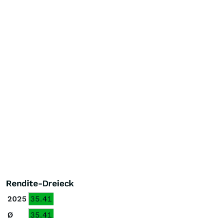
Rendite-Dreieck
2025
35.41
Ø
35.41