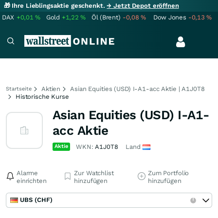
🎁 Ihre Lieblingsaktie geschenkt.
→ Jetzt Depot eröffnen
DAX
+0,01
%
Gold
+1,22
%
Öl (Brent)
-0,08
%
Dow Jones
-0,13
%
Aktien
Asian Equities (USD) I-A1-acc Aktie | A1J0T8
Startseite
Historische Kurse
Asian Equities (USD) I-A1-
acc Aktie
Aktie
WKN:
A1J0T8
Land
Alarme
Zur Watchlist
Zum Portfolio
einrichten
hinzufügen
hinzufügen
UBS (CHF)