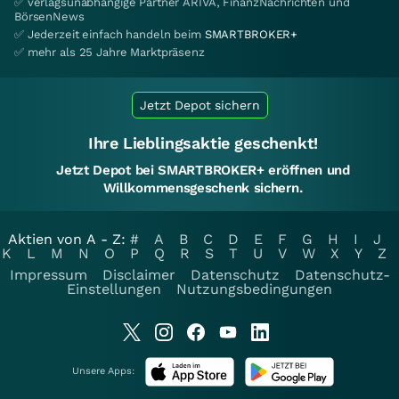
✅ verlagsunabhängige Partner ARIVA, FinanzNachrichten und
BörsenNews
✅ Jederzeit einfach handeln beim
SMARTBROKER+
✅ mehr als 25 Jahre Marktpräsenz
Jetzt Depot sichern
Ihre Lieblingsaktie geschenkt!
Jetzt Depot bei SMARTBROKER+ eröffnen und
Willkommensgeschenk sichern.
Aktien von A - Z:
#
A
B
C
D
E
F
G
H
I
J
K
L
M
N
O
P
Q
R
S
T
U
V
W
X
Y
Z
Impressum
Disclaimer
Datenschutz
Datenschutz-
Einstellungen
Nutzungsbedingungen
Unsere Apps: