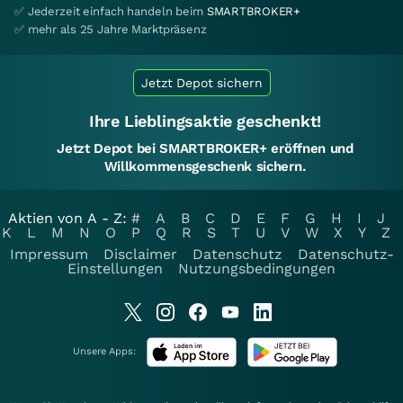
✅ Jederzeit einfach handeln beim
SMARTBROKER+
✅ mehr als 25 Jahre Marktpräsenz
Jetzt Depot sichern
Ihre Lieblingsaktie geschenkt!
Jetzt Depot bei SMARTBROKER+ eröffnen und
Willkommensgeschenk sichern.
Aktien von A - Z:
#
A
B
C
D
E
F
G
H
I
J
K
L
M
N
O
P
Q
R
S
T
U
V
W
X
Y
Z
Impressum
Disclaimer
Datenschutz
Datenschutz-
Einstellungen
Nutzungsbedingungen
Unsere Apps: