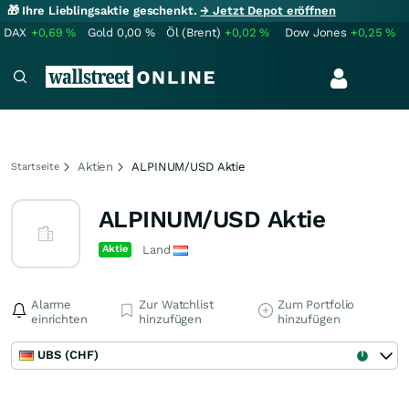
🎁 Ihre Lieblingsaktie geschenkt.
→ Jetzt Depot eröffnen
DAX
+0,69
%
Gold
0,00
%
Öl (Brent)
+0,02
%
Dow Jones
+0,25
%
Aktien
ALPINUM/USD Aktie
Startseite
ALPINUM/USD Aktie
Aktie
Land
Alarme
Zur Watchlist
Zum Portfolio
einrichten
hinzufügen
hinzufügen
UBS (CHF)