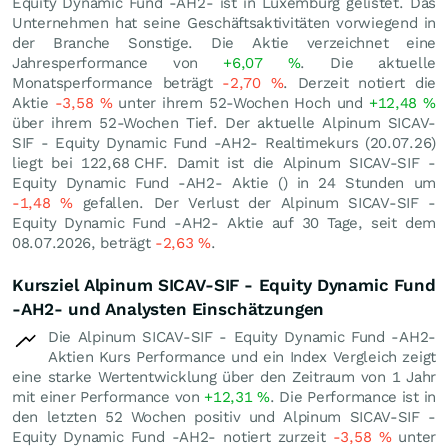
Equity Dynamic Fund -AH2- ist in Luxemburg gelistet. Das
Unternehmen hat seine Geschäftsaktivitäten vorwiegend in
der Branche Sonstige. Die Aktie verzeichnet eine
Jahresperformance von
+6,07
%
. Die aktuelle
Monatsperformance beträgt
-2,70
%
. Derzeit notiert die
Aktie
-3,58
%
unter ihrem 52-Wochen Hoch und
+12,48
%
über ihrem 52-Wochen Tief. Der aktuelle Alpinum SICAV-
SIF - Equity Dynamic Fund -AH2- Realtimekurs (
20.07.26
)
liegt bei 122,68
CHF
. Damit ist die Alpinum SICAV-SIF -
Equity Dynamic Fund -AH2- Aktie () in 24 Stunden um
-1,48
%
gefallen. Der Verlust der Alpinum SICAV-SIF -
Equity Dynamic Fund -AH2- Aktie auf 30 Tage, seit dem
08.07.2026, beträgt
-2,63
%
.
Kursziel Alpinum SICAV-SIF - Equity Dynamic Fund
-AH2- und Analysten Einschätzungen
Die Alpinum SICAV-SIF - Equity Dynamic Fund -AH2-
Aktien Kurs Performance und ein Index Vergleich zeigt
eine starke Wertentwicklung über den Zeitraum von 1 Jahr
mit einer Performance von
+12,31
%
. Die Performance ist in
den letzten 52 Wochen positiv und Alpinum SICAV-SIF -
Equity Dynamic Fund -AH2- notiert zurzeit
-3,58
%
unter