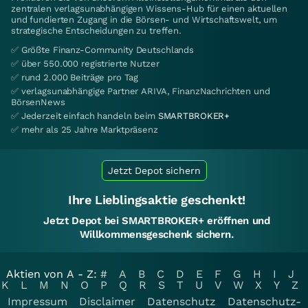
zentralen verlagsunabhängigen Wissens-Hub für einen aktuellen
und fundierten Zugang in die Börsen- und Wirtschaftswelt, um
strategische Entscheidungen zu treffen.
✅ Größte Finanz-Community Deutschlands
✅ über 550.000 registrierte Nutzer
✅ rund 2.000 Beiträge pro Tag
✅ verlagsunabhängige Partner ARIVA, FinanzNachrichten und
BörsenNews
✅ Jederzeit einfach handeln beim
SMARTBROKER+
✅ mehr als 25 Jahre Marktpräsenz
Jetzt Depot sichern
Ihre Lieblingsaktie geschenkt!
Jetzt Depot bei SMARTBROKER+ eröffnen und
Willkommensgeschenk sichern.
Aktien von A - Z:
#
A
B
C
D
E
F
G
H
I
J
K
L
M
N
O
P
Q
R
S
T
U
V
W
X
Y
Z
Impressum
Disclaimer
Datenschutz
Datenschutz-