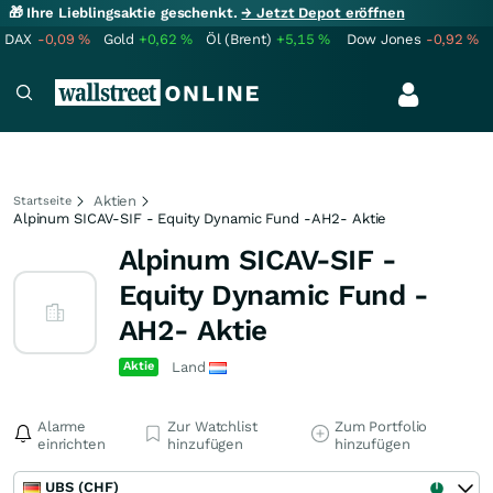
🎁 Ihre Lieblingsaktie geschenkt.
→ Jetzt Depot eröffnen
DAX
-0,09
%
Gold
+0,62
%
Öl (Brent)
+5,15
%
Dow Jones
-0,92
%
Aktien
Startseite
Alpinum SICAV-SIF - Equity Dynamic Fund -AH2- Aktie
Alpinum SICAV-SIF -
Equity Dynamic Fund -
AH2- Aktie
Aktie
Land
Alarme
Zur Watchlist
Zum Portfolio
einrichten
hinzufügen
hinzufügen
UBS (CHF)