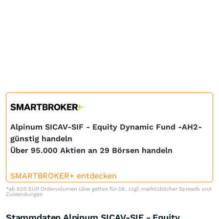
Alpinum SICAV-SIF - Equity Dynamic Fund -AH2-
günstig handeln
Über 95.000 Aktien an 29 Börsen handeln
SMARTBROKER+ entdecken
*ab 500 EUR Ordervolumen über gettex für 0€, zzgl. marktüblicher Spreads und
Zuwendungen
Stammdaten Alpinum SICAV-SIF - Equity