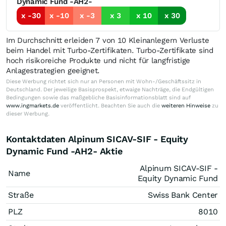
Dynamic Fund -AH2-
x -30
x -10
x -3
x 3
x 10
x 30
Im Durchschnitt erleiden 7 von 10 Kleinanlegern Verluste
beim Handel mit Turbo-Zertifikaten. Turbo-Zertifikate sind
hoch risikoreiche Produkte und nicht für langfristige
Anlagestrategien geeignet.
Diese Werbung richtet sich nur an Personen mit Wohn-/Geschäftssitz in
Deutschland. Der jeweilige Basisprospekt, etwaige Nachträge, die Endgültigen
Bedingungen sowie das maßgebliche Basisinformationsblatt sind auf
www.ingmarkets.de
veröffentlicht. Beachten Sie auch die
weiteren Hinweise
zu
dieser Werbung.
Kontaktdaten Alpinum SICAV-SIF - Equity
Dynamic Fund -AH2- Aktie
Alpinum SICAV-SIF -
Name
Equity Dynamic Fund
Straße
Swiss Bank Center
PLZ
8010