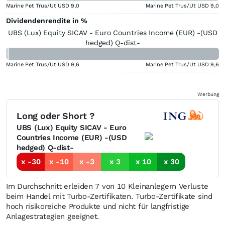
Marine Pet Trus/Ut USD
9,0
Marine Pet Trus/Ut USD
9,0
Dividendenrendite in %
UBS (Lux) Equity SICAV - Euro Countries Income (EUR) -(USD
hedged) Q-dist-
Marine Pet Trus/Ut USD
9,6
Marine Pet Trus/Ut USD
9,6
Werbung
Long oder Short ?
UBS (Lux) Equity SICAV - Euro
Countries Income (EUR) -(USD
hedged) Q-dist-
x -30
x -10
x -3
x 3
x 10
x 30
Im Durchschnitt erleiden 7 von 10 Kleinanlegern Verluste
beim Handel mit Turbo-Zertifikaten. Turbo-Zertifikate sind
hoch risikoreiche Produkte und nicht für langfristige
Anlagestrategien geeignet.