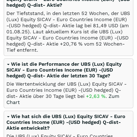
hedged) Q-dist- Aktie?
Der Tiefststand, in den letzten 52 Wochen, der UBS
(Lux) Equity SICAV - Euro Countries Income (EUR)
-(USD hedged) Q-dist- Aktie lag bei 81,49
USD
(am
01.08.25
). Laut aktuellem Kurs ist die UBS (Lux)
Equity SICAV - Euro Countries Income (EUR) -(USD
hedged) Q-dist- Aktie +20,76
%
vom 52 Wochen-
Tief entfernt.
Wie ist die Performance der UBS (Lux) Equity
SICAV - Euro Countries Income (EUR) -(USD
hedged) Q-dist- Aktie der letzten 30 Tage?
Die Wertentwicklung der UBS (Lux) Equity SICAV -
Euro Countries Income (EUR) -(USD hedged) Q-
dist- Aktie über 30 Tage liegt bei
+2,63
%
.
Zum
Chart
Wie hat sich die UBS (Lux) Equity SICAV - Euro
Countries Income (EUR) -(USD hedged) Q-dist-
Aktie entwickelt?
Die UBS (Lux) Equity SICAV - Euro Countries