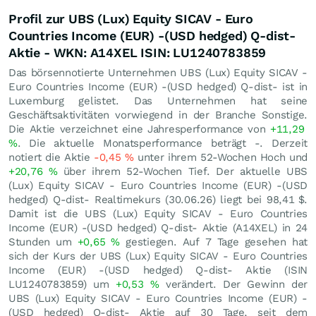
Profil zur UBS (Lux) Equity SICAV - Euro
Countries Income (EUR) -(USD hedged) Q-dist-
Aktie - WKN: A14XEL ISIN: LU1240783859
Das börsennotierte Unternehmen UBS (Lux) Equity SICAV -
Euro Countries Income (EUR) -(USD hedged) Q-dist- ist in
Luxemburg gelistet. Das Unternehmen hat seine
Geschäftsaktivitäten vorwiegend in der Branche Sonstige.
Die Aktie verzeichnet eine Jahresperformance von
+11,29
%
. Die aktuelle Monatsperformance beträgt -. Derzeit
notiert die Aktie
-0,45
%
unter ihrem 52-Wochen Hoch und
+20,76
%
über ihrem 52-Wochen Tief. Der aktuelle UBS
(Lux) Equity SICAV - Euro Countries Income (EUR) -(USD
hedged) Q-dist- Realtimekurs (
30.06.26
) liegt bei 98,41
$
.
Damit ist die UBS (Lux) Equity SICAV - Euro Countries
Income (EUR) -(USD hedged) Q-dist- Aktie (A14XEL) in 24
Stunden um
+0,65
%
gestiegen. Auf 7 Tage gesehen hat
sich der Kurs der UBS (Lux) Equity SICAV - Euro Countries
Income (EUR) -(USD hedged) Q-dist- Aktie (ISIN
LU1240783859) um
+0,53
%
verändert. Der Gewinn der
UBS (Lux) Equity SICAV - Euro Countries Income (EUR) -
(USD hedged) Q-dist- Aktie auf 30 Tage, seit dem