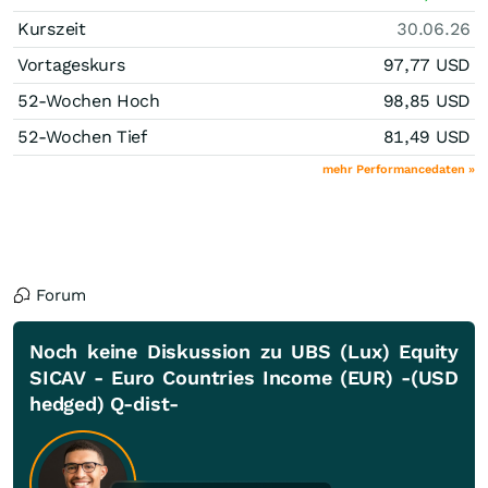
Kurszeit
30.06.26
Vortageskurs
97,77
USD
52-Wochen Hoch
98,85
USD
52-Wochen Tief
81,49
USD
mehr Performancedaten »
Forum
Noch keine Diskussion zu UBS (Lux) Equity
SICAV - Euro Countries Income (EUR) -(USD
hedged) Q-dist-