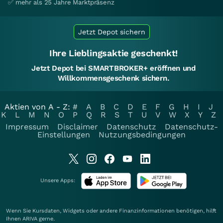
✅ mehr als 25 Jahre Marktpräsenz
Jetzt Depot sichern
Ihre Lieblingsaktie geschenkt!
Jetzt Depot bei SMARTBROKER+ eröffnen und
Willkommensgeschenk sichern.
Aktien von A - Z:
#
A
B
C
D
E
F
G
H
I
J
K
L
M
N
O
P
Q
R
S
T
U
V
W
X
Y
Z
Impressum
Disclaimer
Datenschutz
Datenschutz-
Einstellungen
Nutzungsbedingungen
Unsere Apps:
Wenn Sie Kursdaten, Widgets oder andere Finanzinformationen benötigen, hilft
Ihnen
ARIVA
gerne.