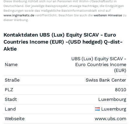
Diese Werbung richtet sich nur an Personen mit Wohn-/Geschäftssitz in
Deutschland. Der jeweilige Basisprospekt, etwaige Nachträge, die Endgültigen
Bedingungen sowie das maßgebliche Basisinformationsblatt sind auf
www.ingmarkets.de
veröffentlicht. Beachten Sie auch die
weiteren Hinweise
zu
dieser Werbung.
Kontaktdaten UBS (Lux) Equity SICAV - Euro
Countries Income (EUR) -(USD hedged) Q-dist-
Aktie
UBS (Lux) Equity SICAV -
Name
Euro Countries Income
(EUR)
Straße
Swiss Bank Center
PLZ
8010
Stadt
Luxembourg
Land
Luxemburg
Webseite
www.ubs.com