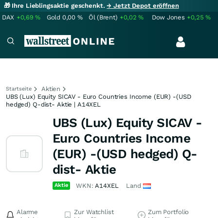
🎁 Ihre Lieblingsaktie geschenkt.
→ Jetzt Depot eröffnen
DAX
+0,69
%
Gold
0,00
%
Öl (Brent)
+0,02
%
Dow Jones
+0,25
%
Aktien
Startseite
UBS (Lux) Equity SICAV - Euro Countries Income (EUR) -(USD
hedged) Q-dist- Aktie | A14XEL
UBS (Lux) Equity SICAV -
Euro Countries Income
(EUR) -(USD hedged) Q-
dist- Aktie
Aktie
WKN:
A14XEL
Land
Alarme
Zur Watchlist
Zum Portfolio