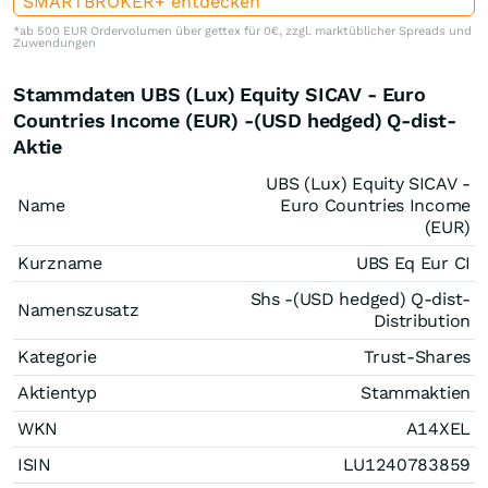
SMARTBROKER+ entdecken
*ab 500 EUR Ordervolumen über gettex für 0€, zzgl. marktüblicher Spreads und
Zuwendungen
Stammdaten UBS (Lux) Equity SICAV - Euro
Countries Income (EUR) -(USD hedged) Q-dist-
Aktie
UBS (Lux) Equity SICAV -
Name
Euro Countries Income
(EUR)
Kurzname
UBS Eq Eur CI
Shs -(USD hedged) Q-dist-
Namenszusatz
Distribution
Kategorie
Trust-Shares
Aktientyp
Stammaktien
WKN
A14XEL
ISIN
LU1240783859