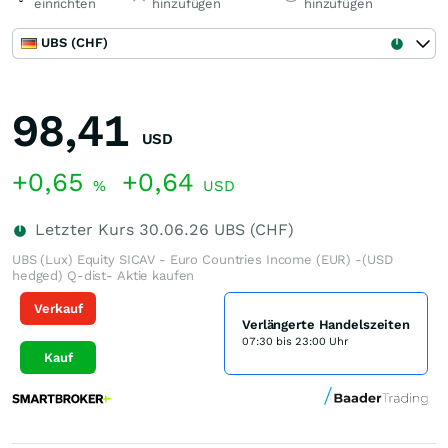
einrichten
hinzufügen
hinzufügen
UBS (CHF)
98,41
USD
+0,65
+0,64
%
USD
Letzter Kurs
30.06.26
UBS (CHF)
UBS (Lux) Equity SICAV - Euro Countries Income (EUR) -(USD
hedged) Q-dist- Aktie kaufen
Verkauf
Verlängerte Handelszeiten
07:30 bis 23:00 Uhr
Kauf