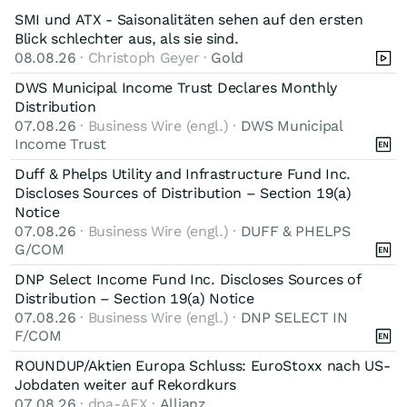
SMI und ATX - Saisonalitäten sehen auf den ersten
Blick schlechter aus, als sie sind.
08.08.26
· Christoph Geyer ·
Gold
DWS Municipal Income Trust Declares Monthly
Distribution
07.08.26
· Business Wire (engl.) ·
DWS Municipal
Income Trust
Duff & Phelps Utility and Infrastructure Fund Inc.
Discloses Sources of Distribution – Section 19(a)
Notice
07.08.26
· Business Wire (engl.) ·
DUFF & PHELPS
G/COM
DNP Select Income Fund Inc. Discloses Sources of
Distribution – Section 19(a) Notice
07.08.26
· Business Wire (engl.) ·
DNP SELECT IN
F/COM
ROUNDUP/Aktien Europa Schluss: EuroStoxx nach US-
Jobdaten weiter auf Rekordkurs
07.08.26
· dpa-AFX ·
Allianz