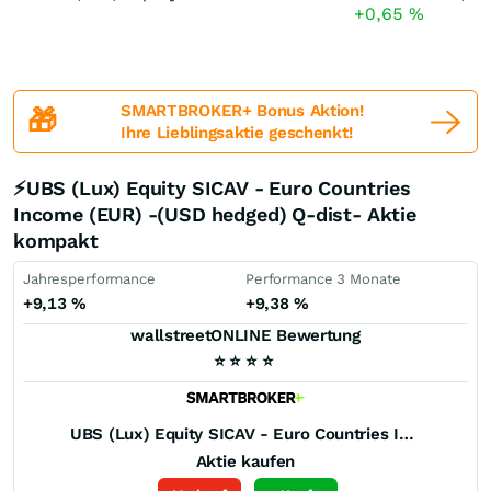
+0,65
%
SMARTBROKER+ Bonus Aktion!
🎁
Ihre Lieblingsaktie geschenkt!
⚡UBS (Lux) Equity SICAV - Euro Countries
Income (EUR) -(USD hedged) Q-dist- Aktie
kompakt
Jahresperformance
Performance 3 Monate
+9,13
%
+9,38
%
wallstreetONLINE Bewertung
⭐
⭐
⭐
⭐
UBS (Lux) Equity SICAV - Euro Countries Income (EUR) -(USD hedged) Q-dist-
Aktie kaufen