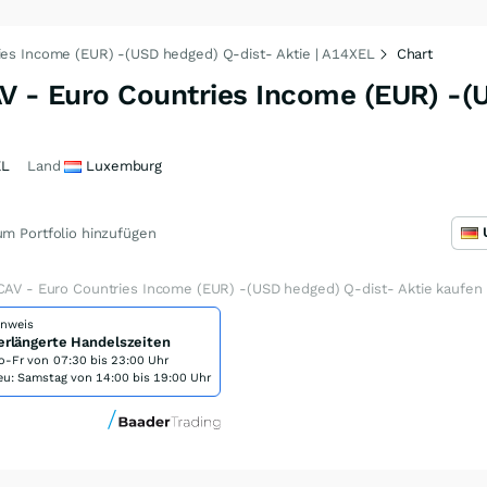
ies Income (EUR) -(USD hedged) Q-dist- Aktie | A14XEL
Chart
AV - Euro Countries Income (EUR) -
EL
Land
Luxemburg
m Portfolio hinzufügen
ICAV - Euro Countries Income (EUR) -(USD hedged) Q-dist- Aktie kaufen
inweis
erlängerte Handelszeiten
o-Fr von
07:30 bis 23:00 Uhr
eu: Samstag von 14:00 bis 19:00 Uhr