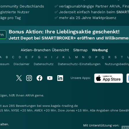
Community Deutschlands
✅ verlagsunabhängige Partner ARIVA, Fi
gistrierte Nutzer
✅ Jederzeit einfach handeln beim
SMART
räge pro Tag
✅ mehr als 25 Jahre Marktpräsenz
Bonus Aktion:
Ihre Lieblingsaktie geschenkt!
rn
Jetzt Depot bei SMARTBROKER+ eröffnen und Willkommen
Aktien-Branchen Übersicht
Sitemap
Werbung
A
B
C
D
E
F
G
H
I
J
K
L
M
N
O
P
Q
R
S
T
essum
Disclaimer
Datenschutz
Datenschutz-Einstellungen
Nutzungsbedin
Unsere Apps:
gen, hilft Ihnen
ARIVA
gerne.
elt aus 285 Bewertungen bei www.kagels-trading.de
15 Min. NYSE +20 Min. AMEX +20 Min. Dow Jones +15 Min. Alle Angaben ohne Gewäh
alten.
Mit Unterstützung von: