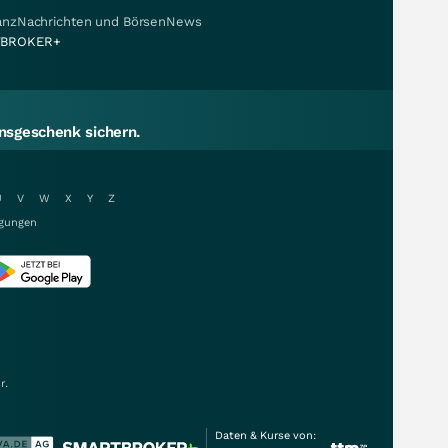
nanzNachrichten und BörsenNews
BROKER+
sgeschenk sichern.
U
V
W
X
Y
Z
gungen
r.
Daten & Kurse von: