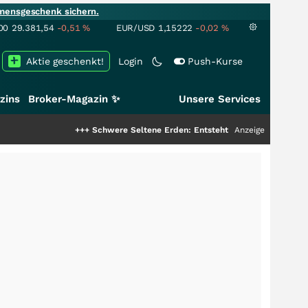
mensgeschenk sichern.
00
29.381,54
-0,51
%
EUR/USD
1,15222
-0,02
%
Aktie geschenkt!
Login
Push-Kurse
zins
Broker-Magazin ✨
Unsere Services
+++
Schwere Seltene Erden: Entsteht hier die nächste Milliarden
Anzeige