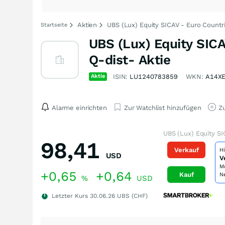
Aktien
UBS (Lux) Equity SICAV - Euro Countr
Startseite
UBS (Lux) Equity SIC
Q-dist- Aktie
Aktie
ISIN:
LU1240783859
WKN:
A14X
Alarme einrichten
Zur Watchlist hinzufügen
Zu
UBS (Lux) Equity S
98,41
Verkauf
H
USD
V
M
+0,65
+0,64
Kauf
N
%
USD
Letzter Kurs
30.06.26
UBS (CHF)