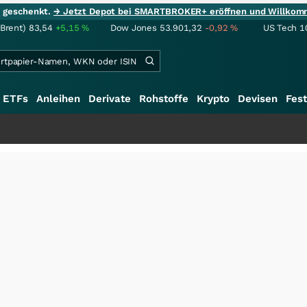
ie geschenkt.
→ Jetzt Depot bei SMARTBROKER+ eröffnen und Willkom
(Brent)
83,54
+5,15
%
Dow Jones
53.901,32
-0,92
%
US Tech 1
ETFs
Anleihen
Derivate
Rohstoffe
Krypto
Devisen
Fest