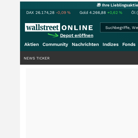
🎁 Ihre Lieblingsakt
DAX
26.174,28
-0,09
%
Gold
4.266,88
+0,62
%
Öl 
Depot eröffnen
Aktien
Community
Nachrichten
Indizes
Fonds
NEWS TICKER