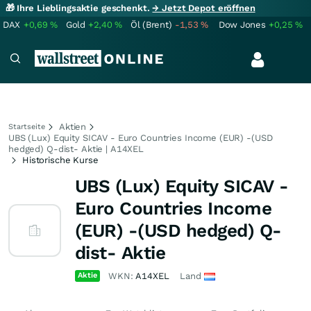
🎁 Ihre Lieblingsaktie geschenkt.
→ Jetzt Depot eröffnen
DAX
+0,69
%
Gold
+2,40
%
Öl (Brent)
-1,53
%
Dow Jones
+0,25
%
Aktien
Startseite
UBS (Lux) Equity SICAV - Euro Countries Income (EUR) -(USD
hedged) Q-dist- Aktie | A14XEL
Historische Kurse
UBS (Lux) Equity SICAV -
Euro Countries Income
(EUR) -(USD hedged) Q-
dist- Aktie
Aktie
WKN:
A14XEL
Land