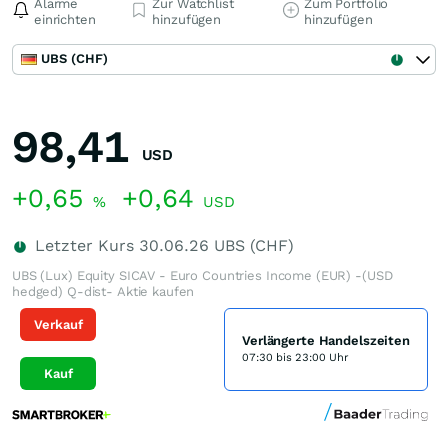
Alarme
Zur Watchlist
Zum Portfolio
einrichten
hinzufügen
hinzufügen
UBS (CHF)
98,41
USD
+0,65
+0,64
%
USD
Letzter Kurs
30.06.26
UBS (CHF)
UBS (Lux) Equity SICAV - Euro Countries Income (EUR) -(USD
hedged) Q-dist- Aktie kaufen
Verkauf
Verlängerte Handelszeiten
07:30 bis 23:00 Uhr
Kauf