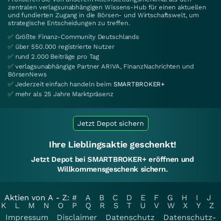
zentralen verlagsunabhängigen Wissens-Hub für einen aktuellen
und fundierten Zugang in die Börsen- und Wirtschaftswelt, um
strategische Entscheidungen zu treffen.
✅ Größte Finanz-Community Deutschlands
✅ über 550.000 registrierte Nutzer
✅ rund 2.000 Beiträge pro Tag
✅ verlagsunabhängige Partner ARIVA, FinanzNachrichten und
BörsenNews
✅ Jederzeit einfach handeln beim
SMARTBROKER+
✅ mehr als 25 Jahre Marktpräsenz
Jetzt Depot sichern
Ihre Lieblingsaktie geschenkt!
Jetzt Depot bei SMARTBROKER+ eröffnen und
Willkommensgeschenk sichern.
Aktien von A - Z:
#
A
B
C
D
E
F
G
H
I
J
K
L
M
N
O
P
Q
R
S
T
U
V
W
X
Y
Z
Impressum
Disclaimer
Datenschutz
Datenschutz-