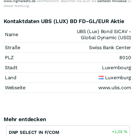
www.ingmarkets.de
veröffentlicht. Beachten Sie auch die
weiteren Hinweise
zu
dieser Werbung.
Kontaktdaten UBS (LUX) BD FD-GL/EUR Aktie
UBS (Lux) Bond SICAV -
Name
Global Dynamic (USD)
Straße
Swiss Bank Center
PLZ
8010
Stadt
Luxembourg
Land
Luxemburg
Webseite
www.ubs.com
Mehr entdecken
+1,02
%
DNP SELECT IN F/COM