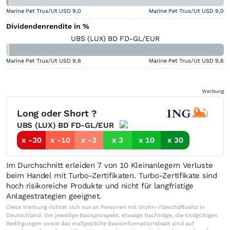
Marine Pet Trus/Ut USD
9,0
Marine Pet Trus/Ut USD
9,0
Dividendenrendite in %
UBS (LUX) BD FD-GL/EUR
Marine Pet Trus/Ut USD
9,6
Marine Pet Trus/Ut USD
9,6
Werbung
Long oder Short ?
UBS (LUX) BD FD-GL/EUR
x -30
x -10
x -3
x 3
x 10
x 30
Im Durchschnitt erleiden 7 von 10 Kleinanlegern Verluste
beim Handel mit Turbo-Zertifikaten. Turbo-Zertifikate sind
hoch risikoreiche Produkte und nicht für langfristige
Anlagestrategien geeignet.
Diese Werbung richtet sich nur an Personen mit Wohn-/Geschäftssitz in
Deutschland. Der jeweilige Basisprospekt, etwaige Nachträge, die Endgültigen
Bedingungen sowie das maßgebliche Basisinformationsblatt sind auf