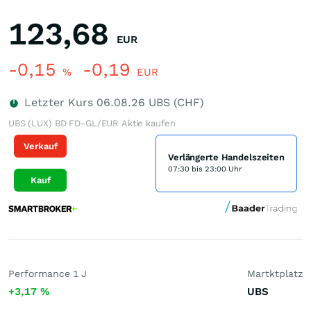
123,68
EUR
-0,15
-0,19
%
EUR
Letzter Kurs
06.08.26
UBS (CHF)
UBS (LUX) BD FD-GL/EUR Aktie kaufen
Verkauf
Verlängerte Handelszeiten
07:30 bis 23:00 Uhr
Kauf
Performance 1 J
Martktplatz
+3,17
%
UBS