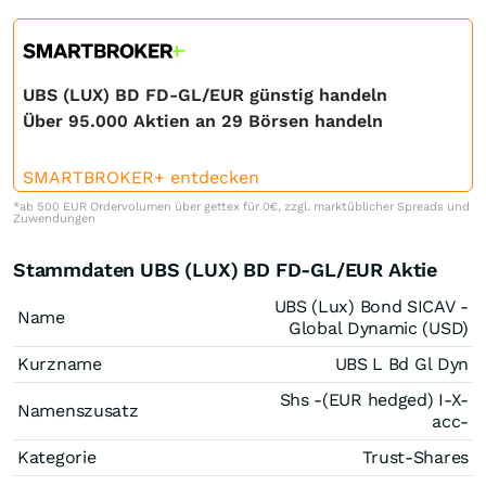
UBS (LUX) BD FD-GL/EUR günstig handeln
Über 95.000 Aktien an 29 Börsen handeln
SMARTBROKER+ entdecken
*ab 500 EUR Ordervolumen über gettex für 0€, zzgl. marktüblicher Spreads und
Zuwendungen
Stammdaten UBS (LUX) BD FD-GL/EUR Aktie
UBS (Lux) Bond SICAV -
Name
Global Dynamic (USD)
Kurzname
UBS L Bd Gl Dyn
Shs -(EUR hedged) I-X-
Namenszusatz
acc-
Kategorie
Trust-Shares