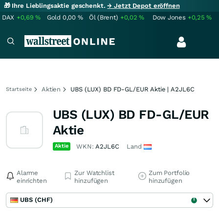
🎁 Ihre Lieblingsaktie geschenkt.
→ Jetzt Depot eröffnen
DAX
+0,69
%
Gold
0,00
%
Öl (Brent)
+0,02
%
Dow Jones
+0,25
%
Aktien
UBS (LUX) BD FD-GL/EUR Aktie | A2JL6C
Startseite
UBS (LUX) BD FD-GL/EUR
Aktie
Aktie
WKN:
A2JL6C
Land
Alarme
Zur Watchlist
Zum Portfolio
einrichten
hinzufügen
hinzufügen
UBS (CHF)