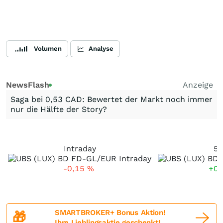
Volumen
Analyse
NewsFlash
Anzeige
Saga bei 0,53 CAD: Bewertet der Markt noch immer
nur die Hälfte der Story?
Intraday
5 
-0,15
%
+0
SMARTBROKER+ Bonus Aktion!
🎁
Ihre Lieblingsaktie geschenkt!