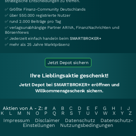
strategische Entscheidungen zu treffen.
✅ Größte Finanz-Community Deutschlands
✅ über 550.000 registrierte Nutzer
✅ rund 2.000 Beiträge pro Tag
✅ verlagsunabhängige Partner ARIVA, FinanzNachrichten und
BörsenNews
✅ Jederzeit einfach handeln beim
SMARTBROKER+
✅ mehr als 25 Jahre Marktpräsenz
Jetzt Depot sichern
Ihre Lieblingsaktie geschenkt!
Jetzt Depot bei SMARTBROKER+ eröffnen und
Willkommensgeschenk sichern.
Aktien von A - Z:
#
A
B
C
D
E
F
G
H
I
J
K
L
M
N
O
P
Q
R
S
T
U
V
W
X
Y
Z
Impressum
Disclaimer
Datenschutz
Datenschutz-
Einstellungen
Nutzungsbedingungen