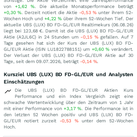
Sonstige. Die Aktie verzeichnet eine Jahresperformance
von
+1,62
%
. Die aktuelle Monatsperformance beträgt
+0,30
%
. Derzeit notiert die Aktie
-0,53
%
unter ihrem 52-
Wochen Hoch und
+4,22
%
über ihrem 52-Wochen Tief. Der
aktuelle UBS (LUX) BD FD-GL/EUR Realtimekurs (
06.08.26
)
liegt bei 123,68
€
. Damit ist die UBS (LUX) BD FD-GL/EUR
Aktie (A2JL6C) in 24 Stunden um
-0,15
%
gefallen. Auf 7
Tage gesehen hat sich der Kurs der UBS (LUX) BD FD-
GL/EUR Aktie (ISIN LU1822788151) um
+0,60
%
verändert.
Der Verlust der UBS (LUX) BD FD-GL/EUR Aktie auf 30
Tage, seit dem 09.07.2026, beträgt
-0,14
%
.
Kursziel UBS (LUX) BD FD-GL/EUR und Analysten
Einschätzungen
Die UBS (LUX) BD FD-GL/EUR Aktien Kurs
Performance und ein Index Vergleich zeigt eine
schwache Wertentwicklung über den Zeitraum von 1 Jahr
mit einer Performance von
+3,17
%
. Die Performance ist in
den letzten 52 Wochen positiv und UBS (LUX) BD FD-
GL/EUR notiert zurzeit
-0,53
%
unter dem 52-Wochen
Hoch.