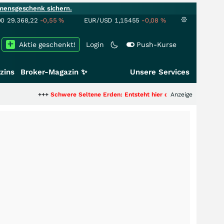
mensgeschenk sichern.
00
29.368,22
-0,55
%
EUR/USD
1,15455
-0,08
%
Aktie geschenkt!
Login
Push-Kurse
zins
Broker-Magazin ✨
Unsere Services
+++
Schwere Seltene Erden: Entsteht hier die nächste Milliardenstory?
Anzeige
++