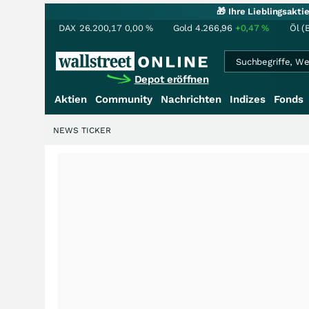
🎁 Ihre Lieblingsakt
DAX
26.200,17
0,00
%
Gold
4.266,96
+0,47
%
Öl (
Depot eröffnen
Aktien
Community
Nachrichten
Indizes
Fonds
NEWS TICKER