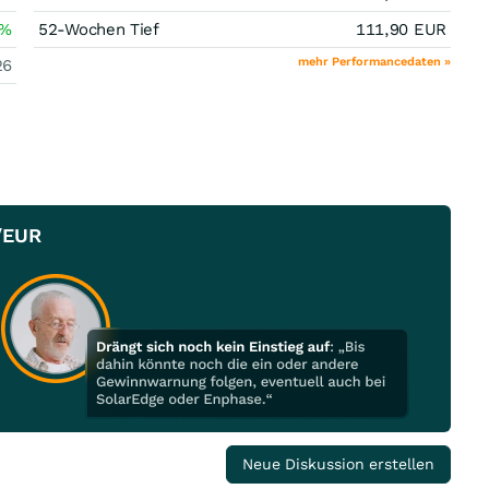
%
52-Wochen Tief
111,90
EUR
mehr Performancedaten »
26
/EUR
Neue Diskussion erstellen