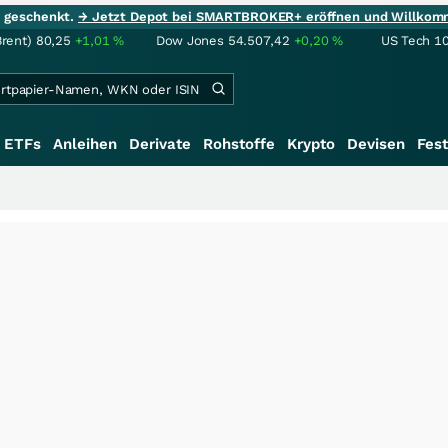
ie geschenkt.
→ Jetzt Depot bei SMARTBROKER+ eröffnen und Willkom
Brent)
80,25
+1,01
%
Dow Jones
54.507,42
+0,20
%
US Tech 1
ETFs
Anleihen
Derivate
Rohstoffe
Krypto
Devisen
Fest