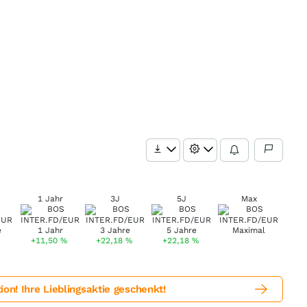
1 Jahr
3J
5J
Max
+11,50
%
+22,18
%
+22,18
%
! Ihre Lieblingsaktie geschenkt!