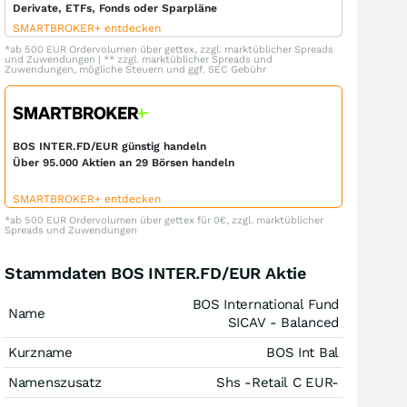
Derivate, ETFs, Fonds oder Sparpläne
SMARTBROKER+ entdecken
*ab 500 EUR Ordervolumen über gettex, zzgl. marktüblicher Spreads
und Zuwendungen | ** zzgl. marktüblicher Spreads und
Zuwendungen, mögliche Steuern und ggf. SEC Gebühr
BOS INTER.FD/EUR günstig handeln
Über 95.000 Aktien an 29 Börsen handeln
SMARTBROKER+ entdecken
*ab 500 EUR Ordervolumen über gettex für 0€, zzgl. marktüblicher
Spreads und Zuwendungen
Stammdaten BOS INTER.FD/EUR Aktie
BOS International Fund
Name
SICAV - Balanced
Kurzname
BOS Int Bal
Namenszusatz
Shs -Retail C EUR-