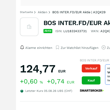
Aktien
BOS INTER.FD/EUR Aktie | A2QK29
Startseite
BOS INTER.FD/EUR Ak
Aktie
ISIN:
LU1832433731
WKN:
A2QK
Alarme einrichten
Zur Watchlist hinzufügen
Zu
BOS INTER.FD/EUR 
124,77
Verkauf
H
EUR
V
M
+0,60
+0,74
Kauf
N
%
EUR
Letzter Kurs
05.08.26
UBS (CHF)