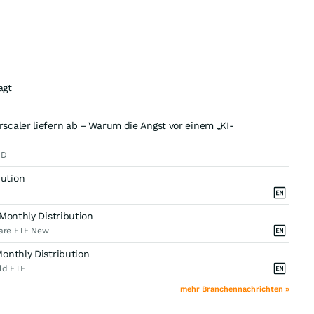
agt
caler liefern ab – Warum die Angst vor einem „KI-
 D
ution
Monthly Distribution
hare ETF New
onthly Distribution
ld ETF
mehr Branchennachrichten »