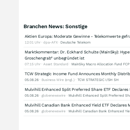
Branchen News: Sonstige
Aktien Europa: Moderate Gewinne - Telekomwerte gefr
12:01 Uhr · dpa-AFX ·
Deutsche Telekom
Marktkommentar: Dr. Eckhard Schulte (MainSky): Hypers
Groschengrab“ unbegründet ist
07:15 Uhr · Asset Standard ·
MainSky Macro Allocation Fund FCP
TCW Strategic Income Fund Announces Monthly Distrib
05.08.26
· Business Wire (engl.) ·
TCW STRATEGIC I/SH SH
Mulvihill Enhanced Split Preferred Share ETF Declares 
05.08.26
· globenewswire ·
Mulvihill Enhanced Split Preferred S
Mulvihill Canadian Bank Enhanced Yield ETF Declares M
05.08.26
· globenewswire ·
Mulvihill Canadian Bank Enhanced Yie