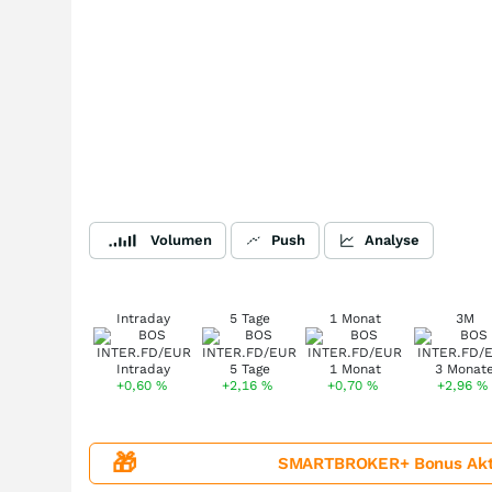
Volumen
Push
Analyse
Intraday
5 Tage
1 Monat
3M
+0,60
%
+2,16
%
+0,70
%
+2,96
%
🎁
SMARTBROKER+ Bonus Aktion