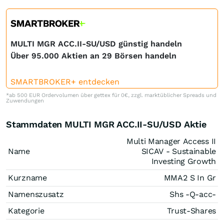
MULTI MGR ACC.II-SU/USD günstig handeln
Über 95.000 Aktien an 29 Börsen handeln
SMARTBROKER+ entdecken
*ab 500 EUR Ordervolumen über gettex für 0€, zzgl. marktüblicher Spreads und
Zuwendungen
Stammdaten MULTI MGR ACC.II-SU/USD Aktie
Multi Manager Access II
Name
SICAV - Sustainable
Investing Growth
Kurzname
MMA2 S In Gr
Namenszusatz
Shs -Q-acc-
Kategorie
Trust-Shares