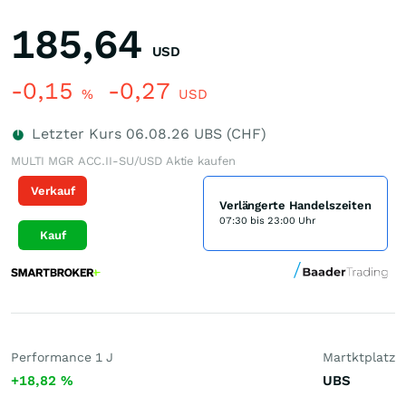
185,64
USD
-0,15
-0,27
%
USD
Letzter Kurs
06.08.26
UBS (CHF)
MULTI MGR ACC.II-SU/USD Aktie kaufen
Verkauf
Verlängerte Handelszeiten
07:30 bis 23:00 Uhr
Kauf
Performance 1 J
Martktplatz
+18,82
%
UBS