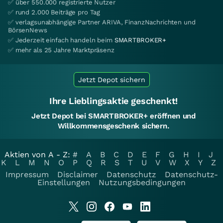
✅ über 550.000 registrierte Nutzer
✅ rund 2.000 Beiträge pro Tag
✅ verlagsunabhängige Partner ARIVA, FinanzNachrichten und
BörsenNews
✅ Jederzeit einfach handeln beim
SMARTBROKER+
✅ mehr als 25 Jahre Marktpräsenz
Jetzt Depot sichern
Ihre Lieblingsaktie geschenkt!
Jetzt Depot bei SMARTBROKER+ eröffnen und
Willkommensgeschenk sichern.
Aktien von A - Z:
#
A
B
C
D
E
F
G
H
I
J
K
L
M
N
O
P
Q
R
S
T
U
V
W
X
Y
Z
Impressum
Disclaimer
Datenschutz
Datenschutz-
Einstellungen
Nutzungsbedingungen