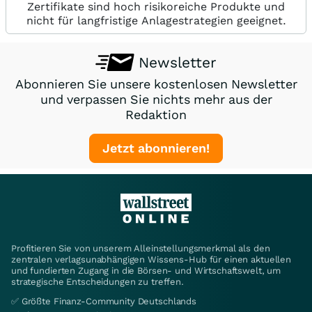
Zertifikate sind hoch risikoreiche Produkte und
nicht für langfristige Anlagestrategien geeignet.
Newsletter
Abonnieren Sie unsere kostenlosen Newsletter
und verpassen Sie nichts mehr aus der
Redaktion
Jetzt abonnieren!
Profitieren Sie von unserem Alleinstellungsmerkmal als den
zentralen verlagsunabhängigen Wissens-Hub für einen aktuellen
und fundierten Zugang in die Börsen- und Wirtschaftswelt, um
strategische Entscheidungen zu treffen.
✅ Größte Finanz-Community Deutschlands