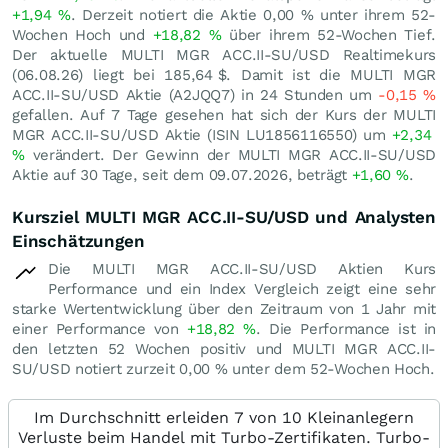
+1,94
%
. Derzeit notiert die Aktie
0,00
%
unter ihrem 52-
Wochen Hoch und
+18,82
%
über ihrem 52-Wochen Tief.
Der aktuelle MULTI MGR ACC.II-SU/USD Realtimekurs
(
06.08.26
) liegt bei 185,64
$
. Damit ist die MULTI MGR
ACC.II-SU/USD Aktie (A2JQQ7) in 24 Stunden um
-0,15
%
gefallen. Auf 7 Tage gesehen hat sich der Kurs der MULTI
MGR ACC.II-SU/USD Aktie (ISIN LU1856116550) um
+2,34
%
verändert. Der Gewinn der MULTI MGR ACC.II-SU/USD
Aktie auf 30 Tage, seit dem 09.07.2026, beträgt
+1,60
%
.
Kursziel MULTI MGR ACC.II-SU/USD und Analysten
Einschätzungen
Die MULTI MGR ACC.II-SU/USD Aktien Kurs
Performance und ein Index Vergleich zeigt eine sehr
starke Wertentwicklung über den Zeitraum von 1 Jahr mit
einer Performance von
+18,82
%
. Die Performance ist in
den letzten 52 Wochen positiv und MULTI MGR ACC.II-
SU/USD notiert zurzeit
0,00
%
unter dem 52-Wochen Hoch.
Im Durchschnitt erleiden 7 von 10 Kleinanlegern
Verluste beim Handel mit Turbo-Zertifikaten. Turbo-