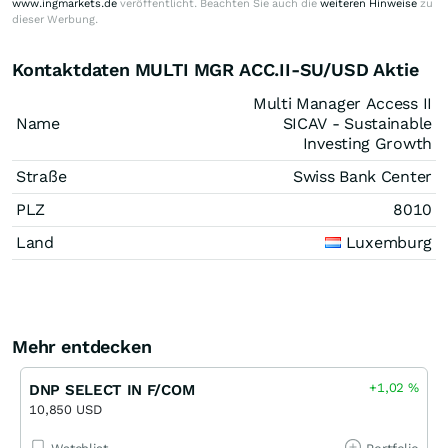
www.ingmarkets.de
veröffentlicht. Beachten Sie auch die
weiteren Hinweise
zu
dieser Werbung.
Kontaktdaten MULTI MGR ACC.II-SU/USD Aktie
Multi Manager Access II
Name
SICAV - Sustainable
Investing Growth
Straße
Swiss Bank Center
PLZ
8010
Land
Luxemburg
Mehr entdecken
+1,02
%
DNP SELECT IN F/COM
10,850 USD