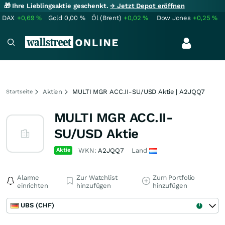
🎁 Ihre Lieblingsaktie geschenkt.
→ Jetzt Depot eröffnen
DAX
+0,69
%
Gold
0,00
%
Öl (Brent)
+0,02
%
Dow Jones
+0,25
%
Aktien
MULTI MGR ACC.II-SU/USD Aktie | A2JQQ7
Startseite
MULTI MGR ACC.II-
SU/USD Aktie
Aktie
WKN:
A2JQQ7
Land
Alarme
Zur Watchlist
Zum Portfolio
einrichten
hinzufügen
hinzufügen
UBS (CHF)