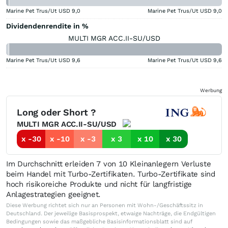
Marine Pet Trus/Ut USD
9,0
Marine Pet Trus/Ut USD
9,0
Dividendenrendite in %
MULTI MGR ACC.II-SU/USD
Marine Pet Trus/Ut USD
9,6
Marine Pet Trus/Ut USD
9,6
Werbung
Long oder Short ?
MULTI MGR ACC.II-SU/USD
x -30
x -10
x -3
x 3
x 10
x 30
Im Durchschnitt erleiden 7 von 10 Kleinanlegern Verluste
beim Handel mit Turbo-Zertifikaten. Turbo-Zertifikate sind
hoch risikoreiche Produkte und nicht für langfristige
Anlagestrategien geeignet.
Diese Werbung richtet sich nur an Personen mit Wohn-/Geschäftssitz in
Deutschland. Der jeweilige Basisprospekt, etwaige Nachträge, die Endgültigen
Bedingungen sowie das maßgebliche Basisinformationsblatt sind auf