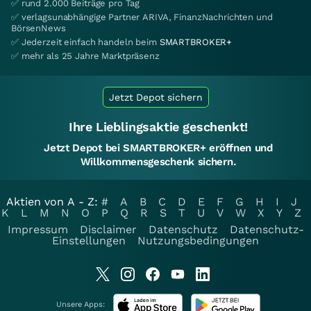
✅ rund 2.000 Beiträge pro Tag
✅ verlagsunabhängige Partner ARIVA, FinanzNachrichten und
BörsenNews
✅ Jederzeit einfach handeln beim
SMARTBROKER+
✅ mehr als 25 Jahre Marktpräsenz
Jetzt Depot sichern
Ihre Lieblingsaktie geschenkt!
Jetzt Depot bei SMARTBROKER+ eröffnen und
Willkommensgeschenk sichern.
Aktien von A - Z:
#
A
B
C
D
E
F
G
H
I
J
K
L
M
N
O
P
Q
R
S
T
U
V
W
X
Y
Z
Impressum
Disclaimer
Datenschutz
Datenschutz-
Einstellungen
Nutzungsbedingungen
Unsere Apps: