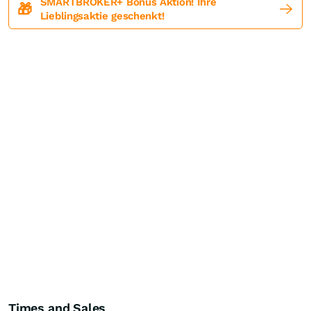
SMARTBROKER+ Bonus Aktion! Ihre
🎁
Lieblingsaktie geschenkt!
Times and Sales