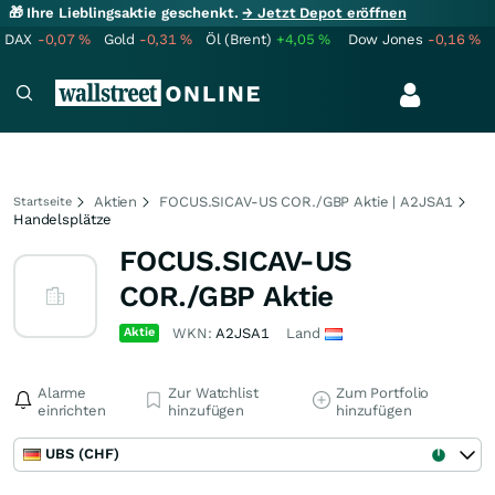
🎁 Ihre Lieblingsaktie geschenkt.
→ Jetzt Depot eröffnen
DAX
-0,07
%
Gold
-0,31
%
Öl (Brent)
+4,05
%
Dow Jones
-0,16
%
Aktien
FOCUS.SICAV-US COR./GBP Aktie | A2JSA1
Startseite
Handelsplätze
FOCUS.SICAV-US
COR./GBP Aktie
Aktie
WKN:
A2JSA1
Land
Alarme
Zur Watchlist
Zum Portfolio
einrichten
hinzufügen
hinzufügen
UBS (CHF)