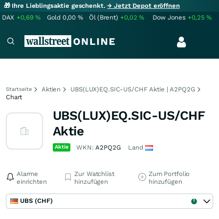
🎁 Ihre Lieblingsaktie geschenkt.
→ Jetzt Depot eröffnen
DAX
+0,69
%
Gold
0,00
%
Öl (Brent)
+0,02
%
Dow Jones
+0,25
%
Aktien
UBS(LUX)EQ.SIC-US/CHF Aktie | A2PQ2G
Startseite
Chart
UBS(LUX)EQ.SIC-US/CHF
Aktie
Aktie
WKN:
A2PQ2G
Land
Alarme
Zur Watchlist
Zum Portfolio
einrichten
hinzufügen
hinzufügen
UBS (CHF)