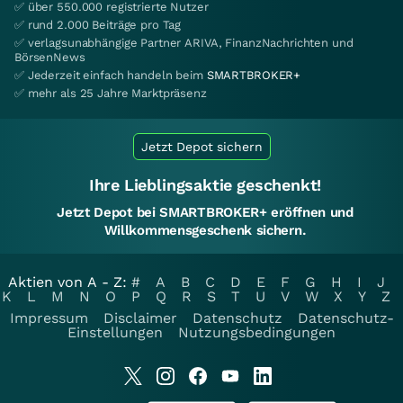
✅ über 550.000 registrierte Nutzer
✅ rund 2.000 Beiträge pro Tag
✅ verlagsunabhängige Partner ARIVA, FinanzNachrichten und
BörsenNews
✅ Jederzeit einfach handeln beim
SMARTBROKER+
✅ mehr als 25 Jahre Marktpräsenz
Jetzt Depot sichern
Ihre Lieblingsaktie geschenkt!
Jetzt Depot bei SMARTBROKER+ eröffnen und
Willkommensgeschenk sichern.
Aktien von A - Z:
#
A
B
C
D
E
F
G
H
I
J
K
L
M
N
O
P
Q
R
S
T
U
V
W
X
Y
Z
Impressum
Disclaimer
Datenschutz
Datenschutz-
Einstellungen
Nutzungsbedingungen