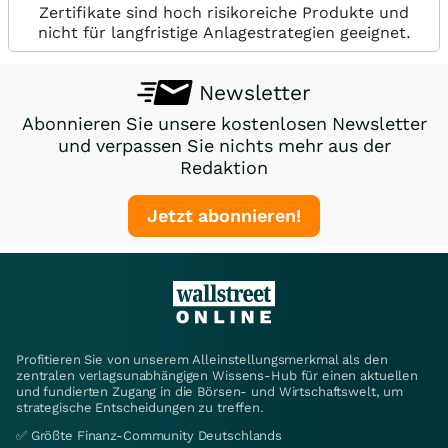
Zertifikate sind hoch risikoreiche Produkte und
nicht für langfristige Anlagestrategien geeignet.
Newsletter
Abonnieren Sie unsere kostenlosen Newsletter
und verpassen Sie nichts mehr aus der
Redaktion
Jetzt abonnieren!
Profitieren Sie von unserem Alleinstellungsmerkmal als den
zentralen verlagsunabhängigen Wissens-Hub für einen aktuellen
und fundierten Zugang in die Börsen- und Wirtschaftswelt, um
strategische Entscheidungen zu treffen.
✅ Größte Finanz-Community Deutschlands