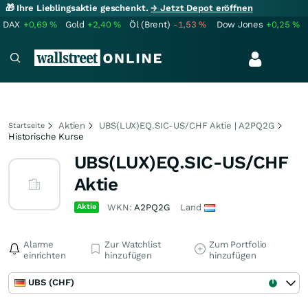
🎁 Ihre Lieblingsaktie geschenkt.
→ Jetzt Depot eröffnen
DAX
+0,69
%
Gold
+2,40
%
Öl (Brent)
-1,53
%
Dow Jones
+0,25
%
Aktien
UBS(LUX)EQ.SIC-US/CHF Aktie | A2PQ2G
Startseite
Historische Kurse
UBS(LUX)EQ.SIC-US/CHF
Aktie
Aktie
WKN:
A2PQ2G
Land
Alarme
Zur Watchlist
Zum Portfolio
einrichten
hinzufügen
hinzufügen
UBS (CHF)