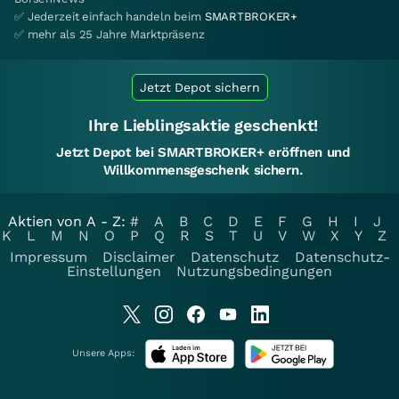
✅ Jederzeit einfach handeln beim
SMARTBROKER+
✅ mehr als 25 Jahre Marktpräsenz
Jetzt Depot sichern
Ihre Lieblingsaktie geschenkt!
Jetzt Depot bei SMARTBROKER+ eröffnen und
Willkommensgeschenk sichern.
Aktien von A - Z:
#
A
B
C
D
E
F
G
H
I
J
K
L
M
N
O
P
Q
R
S
T
U
V
W
X
Y
Z
Impressum
Disclaimer
Datenschutz
Datenschutz-
Einstellungen
Nutzungsbedingungen
Unsere Apps: