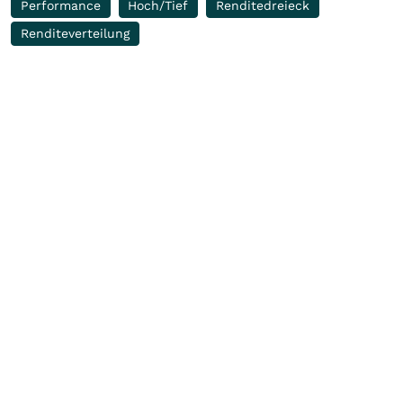
Performance
Hoch/Tief
Renditedreieck
Renditeverteilung