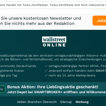
eim Handel mit Turbo-Zertifikaten. Turbo-Zertifikate sind hoch risikoreiche P
 Sie unsere kostenlosen Newsletter und
Jetz
n Sie nichts mehr aus der Redaktion
instellungsmerkmal als den zentralen verlagsunabhängigen Wissens-Hub 
 in die Börsen- und Wirtschaftswelt, um strategische Entscheidungen zu
Community Deutschlands
✅ verlagsunabhängige Partner ARIVA, Fi
gistrierte Nutzer
✅ Jederzeit einfach handeln beim
SMART
räge pro Tag
✅ mehr als 25 Jahre Marktpräsenz
Bonus Aktion:
Ihre Lieblingsaktie geschenkt!
rn
Jetzt Depot bei SMARTBROKER+ eröffnen und Willkommen
Aktien-Branchen Übersicht
Sitemap
Werbung