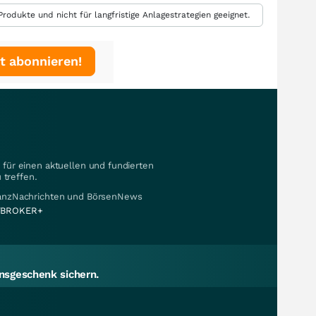
rodukte und nicht für langfristige Anlagestrategien geeignet.
t abonnieren!
für einen aktuellen und fundierten
 treffen.
nanzNachrichten und BörsenNews
BROKER+
sgeschenk sichern.