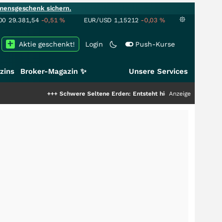
mensgeschenk sichern.
00
29.381,54
-0,51
%
EUR/USD
1,15212
-0,03
%
Aktie geschenkt!
Login
Push-Kurse
zins
Broker-Magazin ✨
Unsere Services
+++
Schwere Seltene Erden: Entsteht hier die nächste Milliardensto
Anzeige