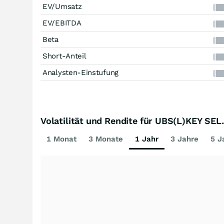
EV/Umsatz
EV/EBITDA
Beta
Short-Anteil
Analysten-Einstufung
Volatilität und Rendite für UBS(L)KEY SE
1 Monat
3 Monate
1 Jahr
3 Jahre
5 J