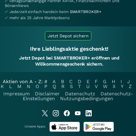
✅ verlagsunabhängige Partner ARIVA, FinanzNachrichten und
BörsenNews
✅ Jederzeit einfach handeln beim
SMARTBROKER+
✅ mehr als 25 Jahre Marktpräsenz
Jetzt Depot sichern
Ihre Lieblingsaktie geschenkt!
Jetzt Depot bei SMARTBROKER+ eröffnen und
Willkommensgeschenk sichern.
Aktien von A - Z:
#
A
B
C
D
E
F
G
H
I
J
K
L
M
N
O
P
Q
R
S
T
U
V
W
X
Y
Z
Impressum
Disclaimer
Datenschutz
Datenschutz-
Einstellungen
Nutzungsbedingungen
Unsere Apps: