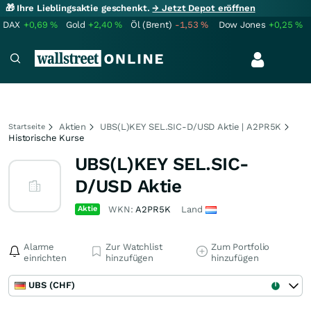
🎁 Ihre Lieblingsaktie geschenkt.
→ Jetzt Depot eröffnen
DAX
+0,69
%
Gold
+2,40
%
Öl (Brent)
-1,53
%
Dow Jones
+0,25
%
Aktien
UBS(L)KEY SEL.SIC-D/USD Aktie | A2PR5K
Startseite
Historische Kurse
UBS(L)KEY SEL.SIC-
D/USD Aktie
Aktie
WKN:
A2PR5K
Land
Alarme
Zur Watchlist
Zum Portfolio
einrichten
hinzufügen
hinzufügen
UBS (CHF)