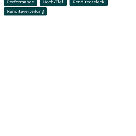
Performance
Hoch/Tief
Renditedreieck
Renditeverteilung