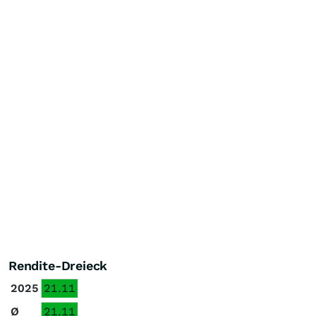
Rendite-Dreieck
2025
21.11
Ø
21.11