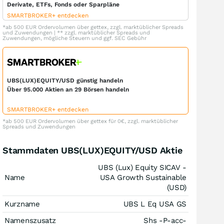
Derivate, ETFs, Fonds oder Sparpläne
SMARTBROKER+ entdecken
*ab 500 EUR Ordervolumen über gettex, zzgl. marktüblicher Spreads
und Zuwendungen | ** zzgl. marktüblicher Spreads und
Zuwendungen, mögliche Steuern und ggf. SEC Gebühr
UBS(LUX)EQUITY/USD günstig handeln
Über 95.000 Aktien an 29 Börsen handeln
SMARTBROKER+ entdecken
*ab 500 EUR Ordervolumen über gettex für 0€, zzgl. marktüblicher
Spreads und Zuwendungen
Stammdaten UBS(LUX)EQUITY/USD Aktie
UBS (Lux) Equity SICAV -
Name
USA Growth Sustainable
(USD)
Kurzname
UBS L Eq USA GS
Namenszusatz
Shs -P-acc-