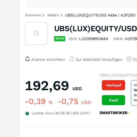
Aktien
UBS(LUX)EQUITY/USD Aktie | A2PZ9D
Startseite
UBS(LUX)EQUITY/USD
Aktie
ISIN:
LU2099993664
WKN:
A2PZ
Alarme einrichten
Zur Watchlist hinzufügen
Zu
UBS(LUX)EQUITY/US
192,69
Verkauf
H
USD
V
M
-0,39
-0,75
Kauf
N
%
USD
Letzter Kurs
06.08.26
UBS (CHF)