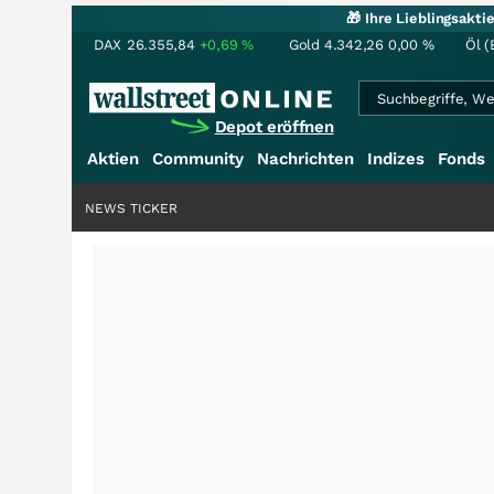
🎁 Ihre Lieblingsakt
DAX
26.355,84
+0,69
%
Gold
4.342,26
0,00
%
Öl (
Depot eröffnen
Aktien
Community
Nachrichten
Indizes
Fonds
NEWS TICKER