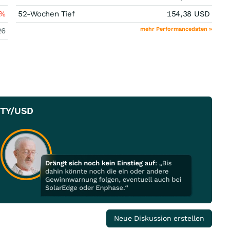
%
52-Wochen Tief
154,38
USD
mehr Performancedaten »
26
ITY/USD
Neue Diskussion erstellen