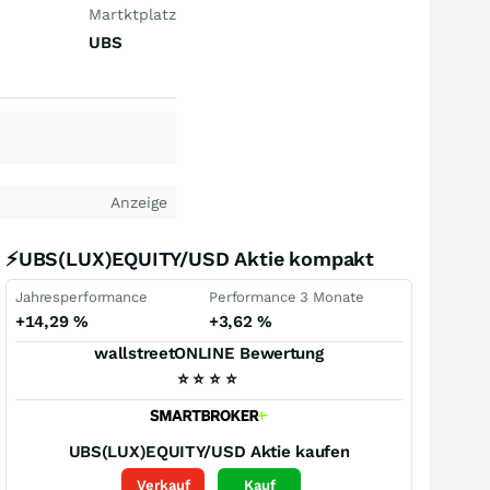
Martktplatz
UBS
Anzeige
⚡UBS(LUX)EQUITY/USD Aktie kompakt
Jahresperformance
Performance 3 Monate
+14,29
%
+3,62
%
wallstreetONLINE Bewertung
⭐
⭐
⭐
⭐
UBS(LUX)EQUITY/USD
Aktie kaufen
Verkauf
Kauf