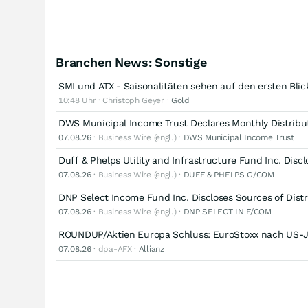
Branchen News: Sonstige
SMI und ATX - Saisonalitäten sehen auf den ersten Blick 
10:48 Uhr · Christoph Geyer ·
Gold
DWS Municipal Income Trust Declares Monthly Distribu
07.08.26
· Business Wire (engl.) ·
DWS Municipal Income Trust
Duff & Phelps Utility and Infrastructure Fund Inc. Discl
07.08.26
· Business Wire (engl.) ·
DUFF & PHELPS G/COM
DNP Select Income Fund Inc. Discloses Sources of Distr
07.08.26
· Business Wire (engl.) ·
DNP SELECT IN F/COM
ROUNDUP/Aktien Europa Schluss: EuroStoxx nach US-J
07.08.26
· dpa-AFX ·
Allianz