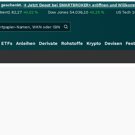
ie geschenkt.
→ Jetzt Depot bei SMARTBROKER+ eröffnen und Willkom
Brent)
82,27
+0,02
%
Dow Jones
54.036,10
+0,25
%
US Tech 1
ETFs
Anleihen
Derivate
Rohstoffe
Krypto
Devisen
Fest