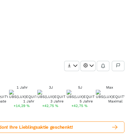
1 Jahr
3J
5J
Max
+14,29
%
+42,75
%
+42,75
%
! Ihre Lieblingsaktie geschenkt!