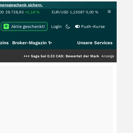
mensgeschenk sichern.
00
29.728,93
+1,18
%
EUR/USD
1,15587
0,00
%
Aktie geschenkt!
Login
Push-Kurse
zins
Broker-Magazin ✨
Unsere Services
+++
Saga bei 0,53 CAD: Bewertet der Markt noch immer nur die Hälfte de
Anzeige