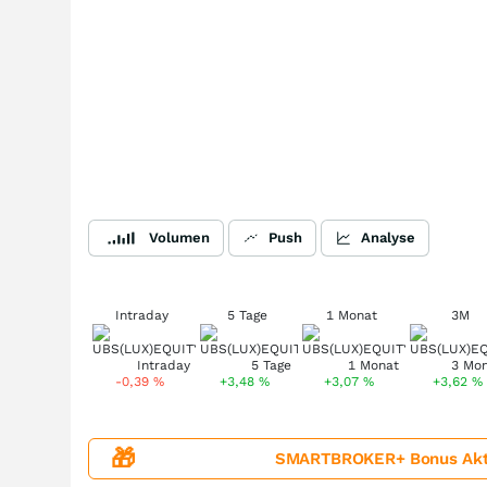
Volumen
Push
Analyse
Intraday
5 Tage
1 Monat
3M
-0,39
%
+3,48
%
+3,07
%
+3,62
%
🎁
SMARTBROKER+ Bonus Aktion