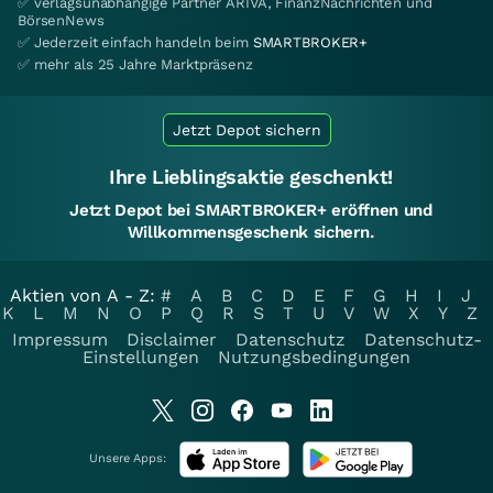
✅ verlagsunabhängige Partner ARIVA, FinanzNachrichten und
BörsenNews
✅ Jederzeit einfach handeln beim
SMARTBROKER+
✅ mehr als 25 Jahre Marktpräsenz
Jetzt Depot sichern
Ihre Lieblingsaktie geschenkt!
Jetzt Depot bei SMARTBROKER+ eröffnen und
Willkommensgeschenk sichern.
Aktien von A - Z:
#
A
B
C
D
E
F
G
H
I
J
K
L
M
N
O
P
Q
R
S
T
U
V
W
X
Y
Z
Impressum
Disclaimer
Datenschutz
Datenschutz-
Einstellungen
Nutzungsbedingungen
Unsere Apps: