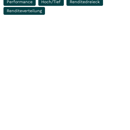
Performance
Hoch/Tief
Renditedreieck
Renditeverteilung