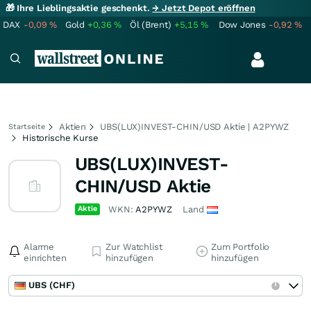
🎁 Ihre Lieblingsaktie geschenkt.
→ Jetzt Depot eröffnen
DAX
-0,09
%
Gold
+0,36
%
Öl (Brent)
+5,15
%
Dow Jones
-0,92
%
Aktien
UBS(LUX)INVEST-CHIN/USD Aktie | A2PYWZ
Startseite
Historische Kurse
UBS(LUX)INVEST-
CHIN/USD Aktie
Aktie
WKN:
A2PYWZ
Land
Alarme
Zur Watchlist
Zum Portfolio
einrichten
hinzufügen
hinzufügen
UBS (CHF)