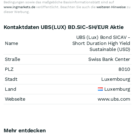
Bedingungen sowie das maßgebliche Basisinformationsblatt sind auf
www.ingmarkets.de
veröffentlicht. Beachten Sie auch die
weiteren Hinweise
zu
dieser Werbung.
Kontaktdaten UBS(LUX) BD.SIC-SH/EUR Aktie
UBS (Lux) Bond SICAV -
Name
Short Duration High Yield
Sustainable (USD)
Straße
Swiss Bank Center
PLZ
8010
Stadt
Luxembourg
Land
Luxemburg
Webseite
www.ubs.com
Mehr entdecken