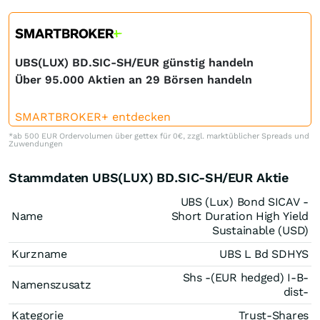
UBS(LUX) BD.SIC-SH/EUR günstig handeln
Über 95.000 Aktien an 29 Börsen handeln
SMARTBROKER+ entdecken
*ab 500 EUR Ordervolumen über gettex für 0€, zzgl. marktüblicher Spreads und
Zuwendungen
Stammdaten UBS(LUX) BD.SIC-SH/EUR Aktie
UBS (Lux) Bond SICAV -
Name
Short Duration High Yield
Sustainable (USD)
Kurzname
UBS L Bd SDHYS
Shs -(EUR hedged) I-B-
Namenszusatz
dist-
Kategorie
Trust-Shares