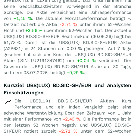
SH/EUR ist in Luxemburg gelistet. Das Unternehmen hat
seine Geschäftsaktivitäten vorwiegend in der Branche
Sonstige. Die Aktie verzeichnet eine Jahresperformance
von
+1,15
%
. Die aktuelle Monatsperformance beträgt -.
Derzeit notiert die Aktie
-2,71
%
unter ihrem 52-Wochen
Hoch und
+3,56
%
über ihrem 52-Wochen Tief. Der aktuelle
UBS(LUX) BD.SIC-SH/EUR Realtimekurs (
30.06.26
) liegt bei
51,73
€
. Damit ist die UBS(LUX) BD.SIC-SH/EUR Aktie
(A2P631) in 24 Stunden um
0,00
%
gestiegen. Auf 7 Tage
gesehen hat sich der Kurs der UBS(LUX) BD.SIC-SH/EUR
Aktie (ISIN LU2191347462) um
+0,04
%
verändert. Der
Gewinn der UBS(LUX) BD.SIC-SH/EUR Aktie auf 30 Tage,
seit dem 08.07.2026, beträgt
+0,29
%
.
Kursziel UBS(LUX) BD.SIC-SH/EUR und Analysten
Einschätzungen
Die UBS(LUX) BD.SIC-SH/EUR Aktien Kurs
Performance und ein Index Vergleich zeigt eine
schwache Wertentwicklung über den Zeitraum von 1 Jahr
mit einer Performance von
-2,40
%
. Die Performance ist in
den letzten 52 Wochen negativ und UBS(LUX) BD.SIC-
SH/EUR notiert zurzeit
-2,71
%
unter dem 52-Wochen