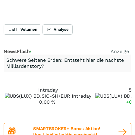
Volumen
Analyse
NewsFlash
Anzeige
Schwere Seltene Erden: Entsteht hier die nächste
Milliardenstory?
Intraday
5 
0,00
%
+0,
SMARTBROKER+ Bonus Aktion!
🎁
Ihre Lieblingsaktie geschenkt!