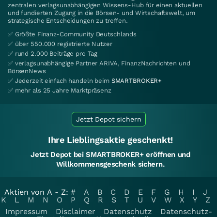
zentralen verlagsunabhängigen Wissens-Hub für einen aktuellen
und fundierten Zugang in die Börsen- und Wirtschaftswelt, um
strategische Entscheidungen zu treffen.
✅ Größte Finanz-Community Deutschlands
✅ über 550.000 registrierte Nutzer
✅ rund 2.000 Beiträge pro Tag
✅ verlagsunabhängige Partner ARIVA, FinanzNachrichten und
BörsenNews
✅ Jederzeit einfach handeln beim
SMARTBROKER+
✅ mehr als 25 Jahre Marktpräsenz
Jetzt Depot sichern
Ihre Lieblingsaktie geschenkt!
Jetzt Depot bei SMARTBROKER+ eröffnen und
Willkommensgeschenk sichern.
Aktien von A - Z:
#
A
B
C
D
E
F
G
H
I
J
K
L
M
N
O
P
Q
R
S
T
U
V
W
X
Y
Z
Impressum
Disclaimer
Datenschutz
Datenschutz-