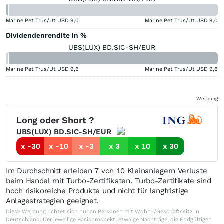
Marine Pet Trus/Ut USD
9,0
Marine Pet Trus/Ut USD
9,0
Dividendenrendite in %
UBS(LUX) BD.SIC-SH/EUR
Marine Pet Trus/Ut USD
9,6
Marine Pet Trus/Ut USD
9,6
Werbung
Long oder Short ?
UBS(LUX) BD.SIC-SH/EUR
x -30
x -10
x -3
x 3
x 10
x 30
Im Durchschnitt erleiden 7 von 10 Kleinanlegern Verluste
beim Handel mit Turbo-Zertifikaten. Turbo-Zertifikate sind
hoch risikoreiche Produkte und nicht für langfristige
Anlagestrategien geeignet.
Diese Werbung richtet sich nur an Personen mit Wohn-/Geschäftssitz in
Deutschland. Der jeweilige Basisprospekt, etwaige Nachträge, die Endgültigen