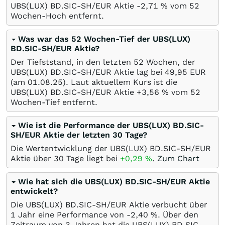
UBS(LUX) BD.SIC-SH/EUR Aktie -2,71
%
vom 52
Wochen-Hoch entfernt.
Was war das 52 Wochen-Tief der UBS(LUX)
BD.SIC-SH/EUR Aktie?
Der Tiefststand, in den letzten 52 Wochen, der
UBS(LUX) BD.SIC-SH/EUR Aktie lag bei 49,95
EUR
(am
01.08.25
). Laut aktuellem Kurs ist die
UBS(LUX) BD.SIC-SH/EUR Aktie +3,56
%
vom 52
Wochen-Tief entfernt.
Wie ist die Performance der UBS(LUX) BD.SIC-
SH/EUR Aktie der letzten 30 Tage?
Die Wertentwicklung der UBS(LUX) BD.SIC-SH/EUR
Aktie über 30 Tage liegt bei
+0,29
%
.
Zum Chart
Wie hat sich die UBS(LUX) BD.SIC-SH/EUR Aktie
entwickelt?
Die UBS(LUX) BD.SIC-SH/EUR Aktie verbucht über
1 Jahr eine Performance von -2,40
%
. Über den
Zeitraum von 3 Jahren hat die UBS(LUX) BD.SIC-