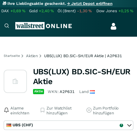
🎁 Ihre Lieblingsaktie geschenkt.
→ Jetzt Depot eröffnen
DAX
+0,69
%
Gold
+2,40
%
Öl (Brent)
-1,30
%
Dow Jones
+0,25
%
Aktien
UBS(LUX) BD.SIC-SH/EUR Aktie | A2P631
Startseite
UBS(LUX) BD.SIC-SH/EUR
Aktie
Aktie
WKN:
A2P631
Land
Alarme
Zur Watchlist
Zum Portfolio
einrichten
hinzufügen
hinzufügen
UBS (CHF)