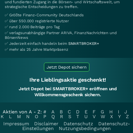
und fundierten Zugang in die Börsen- und Wirtschaftswelt, um
strategische Entscheidungen zu treffen.
✅ Größte Finanz-Community Deutschlands
✅ über 550.000 registrierte Nutzer
✅ rund 2.000 Beiträge pro Tag
✅ verlagsunabhängige Partner ARIVA, FinanzNachrichten und
BörsenNews
✅ Jederzeit einfach handeln beim
SMARTBROKER+
✅ mehr als 25 Jahre Marktpräsenz
Jetzt Depot sichern
Ihre Lieblingsaktie geschenkt!
Jetzt Depot bei SMARTBROKER+ eröffnen und
Willkommensgeschenk sichern.
Aktien von A - Z:
#
A
B
C
D
E
F
G
H
I
J
K
L
M
N
O
P
Q
R
S
T
U
V
W
X
Y
Z
Impressum
Disclaimer
Datenschutz
Datenschutz-
Einstellungen
Nutzungsbedingungen