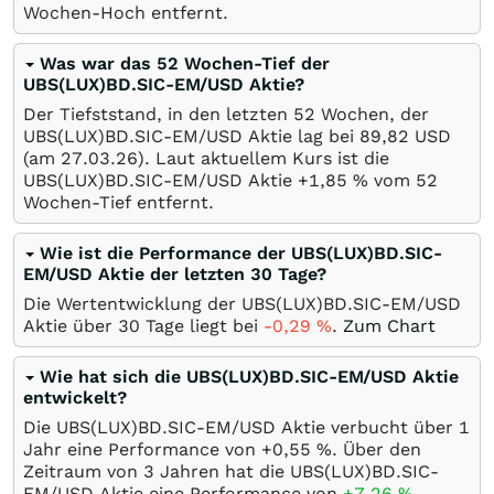
Wochen-Hoch entfernt.
Was war das 52 Wochen-Tief der
UBS(LUX)BD.SIC-EM/USD Aktie?
Der Tiefststand, in den letzten 52 Wochen, der
UBS(LUX)BD.SIC-EM/USD Aktie lag bei 89,82
USD
(am
27.03.26
). Laut aktuellem Kurs ist die
UBS(LUX)BD.SIC-EM/USD Aktie +1,85
%
vom 52
Wochen-Tief entfernt.
Wie ist die Performance der UBS(LUX)BD.SIC-
EM/USD Aktie der letzten 30 Tage?
Die Wertentwicklung der UBS(LUX)BD.SIC-EM/USD
Aktie über 30 Tage liegt bei
-0,29
%
.
Zum Chart
Wie hat sich die UBS(LUX)BD.SIC-EM/USD Aktie
entwickelt?
Die UBS(LUX)BD.SIC-EM/USD Aktie verbucht über 1
Jahr eine Performance von +0,55
%
. Über den
Zeitraum von 3 Jahren hat die UBS(LUX)BD.SIC-
EM/USD Aktie eine Performance von
+7,26
%
.