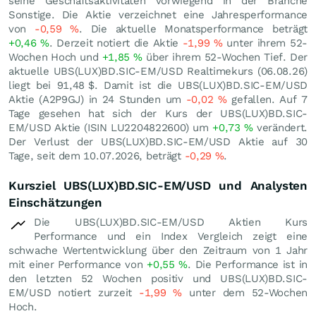
seine Geschäftsaktivitäten vorwiegend in der Branche
Sonstige. Die Aktie verzeichnet eine Jahresperformance
von
-0,59
%
. Die aktuelle Monatsperformance beträgt
+0,46
%
. Derzeit notiert die Aktie
-1,99
%
unter ihrem 52-
Wochen Hoch und
+1,85
%
über ihrem 52-Wochen Tief. Der
aktuelle UBS(LUX)BD.SIC-EM/USD Realtimekurs (
06.08.26
)
liegt bei 91,48
$
. Damit ist die UBS(LUX)BD.SIC-EM/USD
Aktie (A2P9GJ) in 24 Stunden um
-0,02
%
gefallen. Auf 7
Tage gesehen hat sich der Kurs der UBS(LUX)BD.SIC-
EM/USD Aktie (ISIN LU2204822600) um
+0,73
%
verändert.
Der Verlust der UBS(LUX)BD.SIC-EM/USD Aktie auf 30
Tage, seit dem 10.07.2026, beträgt
-0,29
%
.
Kursziel UBS(LUX)BD.SIC-EM/USD und Analysten
Einschätzungen
Die UBS(LUX)BD.SIC-EM/USD Aktien Kurs
Performance und ein Index Vergleich zeigt eine
schwache Wertentwicklung über den Zeitraum von 1 Jahr
mit einer Performance von
+0,55
%
. Die Performance ist in
den letzten 52 Wochen positiv und UBS(LUX)BD.SIC-
EM/USD notiert zurzeit
-1,99
%
unter dem 52-Wochen
Hoch.