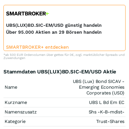
UBS(LUX)BD.SIC-EM/USD günstig handeln
Über 95.000 Aktien an 29 Börsen handeln
SMARTBROKER+ entdecken
*ab 500 EUR Ordervolumen über gettex für 0€, zzgl. marktüblicher Spreads und
Zuwendungen
Stammdaten UBS(LUX)BD.SIC-EM/USD Aktie
UBS (Lux) Bond SICAV -
Name
Emerging Economies
Corporates (USD)
Kurzname
UBS L Bd Em EC
Namenszusatz
Shs -K-B-mdist-
Kategorie
Trust-Shares