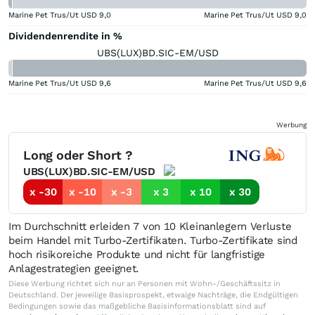
Marine Pet Trus/Ut USD
9,0
Marine Pet Trus/Ut USD
9,0
Dividendenrendite in %
UBS(LUX)BD.SIC-EM/USD
Marine Pet Trus/Ut USD
9,6
Marine Pet Trus/Ut USD
9,6
Werbung
Long oder Short ?
UBS(LUX)BD.SIC-EM/USD
x -30
x -10
x -3
x 3
x 10
x 30
Im Durchschnitt erleiden 7 von 10 Kleinanlegern Verluste
beim Handel mit Turbo-Zertifikaten. Turbo-Zertifikate sind
hoch risikoreiche Produkte und nicht für langfristige
Anlagestrategien geeignet.
Diese Werbung richtet sich nur an Personen mit Wohn-/Geschäftssitz in
Deutschland. Der jeweilige Basisprospekt, etwaige Nachträge, die Endgültigen
Bedingungen sowie das maßgebliche Basisinformationsblatt sind auf