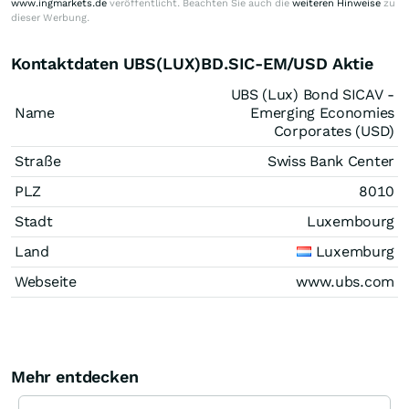
www.ingmarkets.de
veröffentlicht. Beachten Sie auch die
weiteren Hinweise
zu
dieser Werbung.
Kontaktdaten UBS(LUX)BD.SIC-EM/USD Aktie
UBS (Lux) Bond SICAV -
Name
Emerging Economies
Corporates (USD)
Straße
Swiss Bank Center
PLZ
8010
Stadt
Luxembourg
Land
Luxemburg
Webseite
www.ubs.com
Mehr entdecken