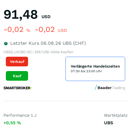
91,48
USD
-0,02
-0,02
%
USD
Letzter Kurs
06.08.26
UBS (CHF)
UBS(LUX)BD.SIC-EM/USD Aktie kaufen
Verkauf
Verlängerte Handelszeiten
07:30 bis 23:00 Uhr
Kauf
Performance 1 J
Martktplatz
+0,55
%
UBS