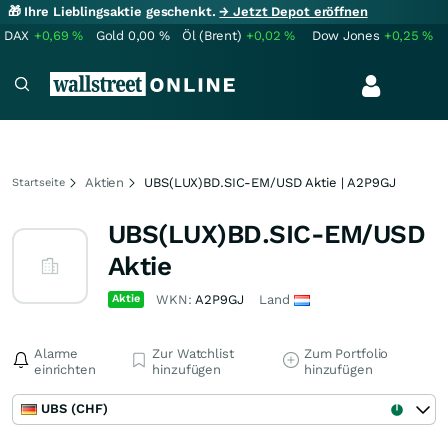
🎁 Ihre Lieblingsaktie geschenkt.
→ Jetzt Depot eröffnen
DAX
+0,69
%
Gold
0,00
%
Öl (Brent)
+0,02
%
Dow Jones
+0,25
%
Aktien
UBS(LUX)BD.SIC-EM/USD Aktie | A2P9GJ
Startseite
UBS(LUX)BD.SIC-EM/USD
Aktie
Aktie
WKN:
A2P9GJ
Land
Alarme
Zur Watchlist
Zum Portfolio
einrichten
hinzufügen
hinzufügen
UBS (CHF)