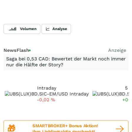
Volumen
Analyse
NewsFlash
Anzeige
Saga bei 0,53 CAD: Bewertet der Markt noch immer
nur die Hälfte der Story?
Intraday
5 
-0,02
%
+0,
SMARTBROKER+ Bonus Aktion!
🎁
Ihre Lieblingsaktie geschenkt!