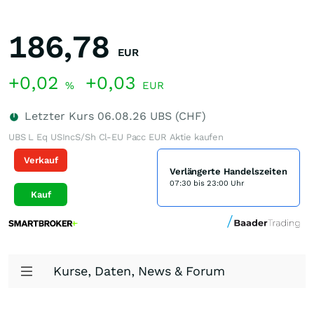
186,78
EUR
+0,02
+0,03
%
EUR
Letzter Kurs
06.08.26
UBS (CHF)
UBS L Eq USIncS/Sh Cl-EU Pacc EUR Aktie kaufen
Verkauf
Verlängerte Handelszeiten
07:30 bis 23:00 Uhr
Kauf
Kurse, Daten, News & Forum