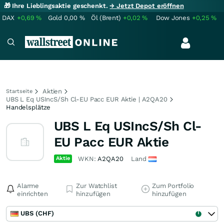
🎁 Ihre Lieblingsaktie geschenkt.
→ Jetzt Depot eröffnen
DAX
+0,69
%
Gold
0,00
%
Öl (Brent)
+0,02
%
Dow Jones
+0,25
%
Aktien
Startseite
UBS L Eq USIncS/Sh Cl-EU Pacc EUR Aktie | A2QA20
Handelsplätze
UBS L Eq USIncS/Sh Cl-
EU Pacc EUR Aktie
Aktie
WKN:
A2QA20
Land
Alarme
Zur Watchlist
Zum Portfolio
einrichten
hinzufügen
hinzufügen
UBS (CHF)