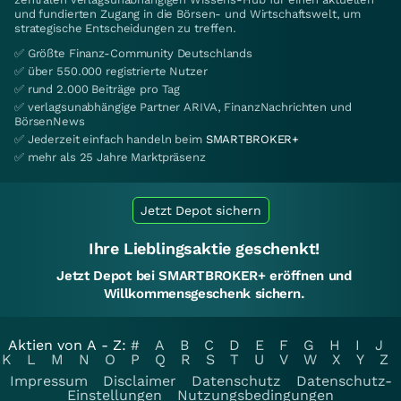
und fundierten Zugang in die Börsen- und Wirtschaftswelt, um
strategische Entscheidungen zu treffen.
✅ Größte Finanz-Community Deutschlands
✅ über 550.000 registrierte Nutzer
✅ rund 2.000 Beiträge pro Tag
✅ verlagsunabhängige Partner ARIVA, FinanzNachrichten und
BörsenNews
✅ Jederzeit einfach handeln beim
SMARTBROKER+
✅ mehr als 25 Jahre Marktpräsenz
Jetzt Depot sichern
Ihre Lieblingsaktie geschenkt!
Jetzt Depot bei SMARTBROKER+ eröffnen und
Willkommensgeschenk sichern.
Aktien von A - Z:
#
A
B
C
D
E
F
G
H
I
J
K
L
M
N
O
P
Q
R
S
T
U
V
W
X
Y
Z
Impressum
Disclaimer
Datenschutz
Datenschutz-
Einstellungen
Nutzungsbedingungen