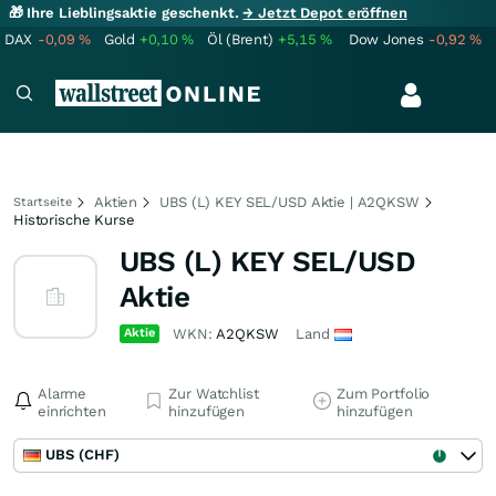
🎁 Ihre Lieblingsaktie geschenkt.
→ Jetzt Depot eröffnen
DAX
-0,09
%
Gold
+0,10
%
Öl (Brent)
+5,15
%
Dow Jones
-0,92
%
Aktien
UBS (L) KEY SEL/USD Aktie | A2QKSW
Startseite
Historische Kurse
UBS (L) KEY SEL/USD
Aktie
Aktie
WKN:
A2QKSW
Land
Alarme
Zur Watchlist
Zum Portfolio
einrichten
hinzufügen
hinzufügen
UBS (CHF)