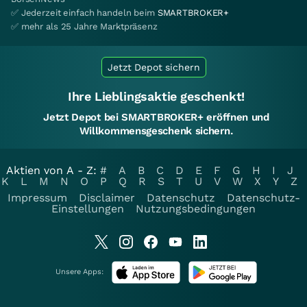
✅ Jederzeit einfach handeln beim
SMARTBROKER+
✅ mehr als 25 Jahre Marktpräsenz
Jetzt Depot sichern
Ihre Lieblingsaktie geschenkt!
Jetzt Depot bei SMARTBROKER+ eröffnen und
Willkommensgeschenk sichern.
Aktien von A - Z:
#
A
B
C
D
E
F
G
H
I
J
K
L
M
N
O
P
Q
R
S
T
U
V
W
X
Y
Z
Impressum
Disclaimer
Datenschutz
Datenschutz-
Einstellungen
Nutzungsbedingungen
Unsere Apps: