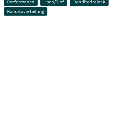
Performance
Hoch/Tief
Renditedreieck
Renditeverteilung