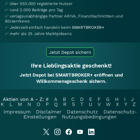
✅ über 550.000 registrierte Nutzer
✅ rund 2.000 Beiträge pro Tag
✅ verlagsunabhängige Partner ARIVA, FinanzNachrichten und
BörsenNews
✅ Jederzeit einfach handeln beim
SMARTBROKER+
✅ mehr als 25 Jahre Marktpräsenz
Jetzt Depot sichern
Ihre Lieblingsaktie geschenkt!
Jetzt Depot bei SMARTBROKER+ eröffnen und
Willkommensgeschenk sichern.
Aktien von A - Z:
#
A
B
C
D
E
F
G
H
I
J
K
L
M
N
O
P
Q
R
S
T
U
V
W
X
Y
Z
Impressum
Disclaimer
Datenschutz
Datenschutz-
Einstellungen
Nutzungsbedingungen