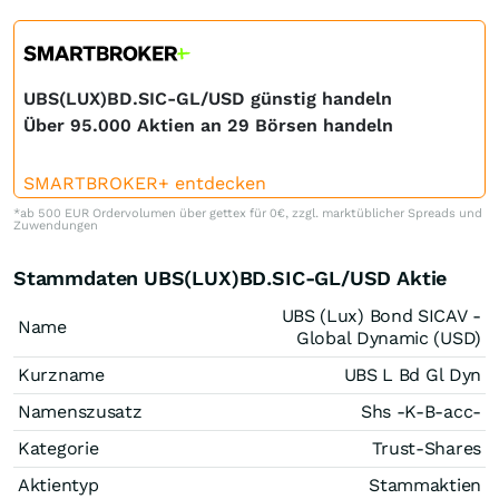
UBS(LUX)BD.SIC-GL/USD günstig handeln
Über 95.000 Aktien an 29 Börsen handeln
SMARTBROKER+ entdecken
*ab 500 EUR Ordervolumen über gettex für 0€, zzgl. marktüblicher Spreads und
Zuwendungen
Stammdaten UBS(LUX)BD.SIC-GL/USD Aktie
UBS (Lux) Bond SICAV -
Name
Global Dynamic (USD)
Kurzname
UBS L Bd Gl Dyn
Namenszusatz
Shs -K-B-acc-
Kategorie
Trust-Shares
Aktientyp
Stammaktien