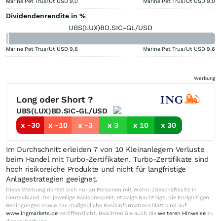
Marine Pet Trus/Ut USD
9,0
Marine Pet Trus/Ut USD
9,0
Dividendenrendite in %
UBS(LUX)BD.SIC-GL/USD
Marine Pet Trus/Ut USD
9,6
Marine Pet Trus/Ut USD
9,6
Werbung
Long oder Short ?
UBS(LUX)BD.SIC-GL/USD
x -30
x -10
x -3
x 3
x 10
x 30
Im Durchschnitt erleiden 7 von 10 Kleinanlegern Verluste
beim Handel mit Turbo-Zertifikaten. Turbo-Zertifikate sind
hoch risikoreiche Produkte und nicht für langfristige
Anlagestrategien geeignet.
Diese Werbung richtet sich nur an Personen mit Wohn-/Geschäftssitz in
Deutschland. Der jeweilige Basisprospekt, etwaige Nachträge, die Endgültigen
Bedingungen sowie das maßgebliche Basisinformationsblatt sind auf
www.ingmarkets.de
veröffentlicht. Beachten Sie auch die
weiteren Hinweise
zu