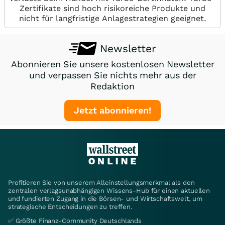
Zertifikate sind hoch risikoreiche Produkte und
nicht für langfristige Anlagestrategien geeignet.
Newsletter
Abonnieren Sie unsere kostenlosen Newsletter
und verpassen Sie nichts mehr aus der
Redaktion
Jetzt abonnieren!
Profitieren Sie von unserem Alleinstellungsmerkmal als den
zentralen verlagsunabhängigen Wissens-Hub für einen aktuellen
und fundierten Zugang in die Börsen- und Wirtschaftswelt, um
strategische Entscheidungen zu treffen.
✅ Größte Finanz-Community Deutschlands