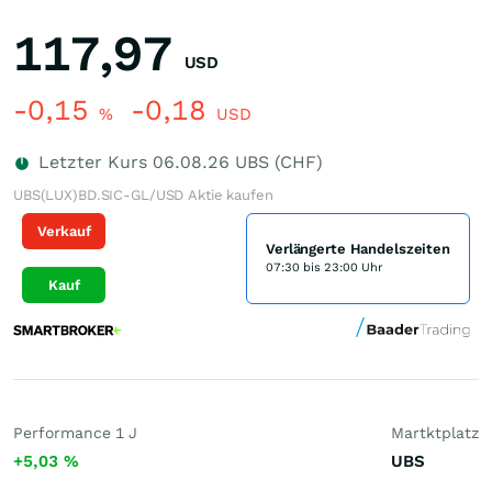
117,97
USD
-0,15
-0,18
%
USD
Letzter Kurs
06.08.26
UBS (CHF)
UBS(LUX)BD.SIC-GL/USD Aktie kaufen
Verkauf
Verlängerte Handelszeiten
07:30 bis 23:00 Uhr
Kauf
Performance 1 J
Martktplatz
+5,03
%
UBS