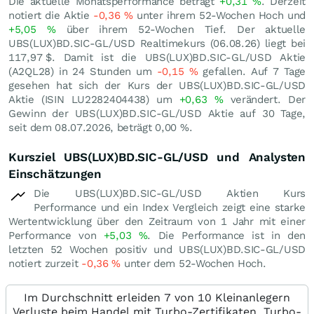
Die aktuelle Monatsperformance beträgt
+0,31
%
. Derzeit
notiert die Aktie
-0,36
%
unter ihrem 52-Wochen Hoch und
+5,05
%
über ihrem 52-Wochen Tief. Der aktuelle
UBS(LUX)BD.SIC-GL/USD Realtimekurs (
06.08.26
) liegt bei
117,97
$
. Damit ist die UBS(LUX)BD.SIC-GL/USD Aktie
(A2QL28) in 24 Stunden um
-0,15
%
gefallen. Auf 7 Tage
gesehen hat sich der Kurs der UBS(LUX)BD.SIC-GL/USD
Aktie (ISIN LU2282404438) um
+0,63
%
verändert. Der
Gewinn der UBS(LUX)BD.SIC-GL/USD Aktie auf 30 Tage,
seit dem 08.07.2026, beträgt
0,00
%
.
Kursziel UBS(LUX)BD.SIC-GL/USD und Analysten
Einschätzungen
Die UBS(LUX)BD.SIC-GL/USD Aktien Kurs
Performance und ein Index Vergleich zeigt eine starke
Wertentwicklung über den Zeitraum von 1 Jahr mit einer
Performance von
+5,03
%
. Die Performance ist in den
letzten 52 Wochen positiv und UBS(LUX)BD.SIC-GL/USD
notiert zurzeit
-0,36
%
unter dem 52-Wochen Hoch.
Im Durchschnitt erleiden 7 von 10 Kleinanlegern
Verluste beim Handel mit Turbo-Zertifikaten. Turbo-