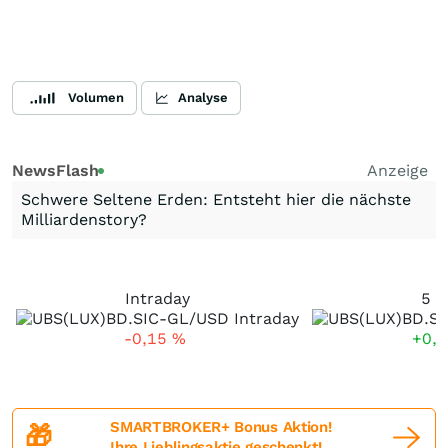
Volumen
Analyse
NewsFlash
Anzeige
Schwere Seltene Erden: Entsteht hier die nächste
Milliardenstory?
Intraday
5 T
-0,15
%
+0,
SMARTBROKER+ Bonus Aktion!
🎁
Ihre Lieblingsaktie geschenkt!