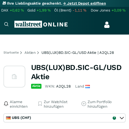
🎁 Ihre Lieblingsaktie geschenkt.
→ Jetzt Depot eröffnen
DAX
+0,62
%
Gold
+1,99
%
Öl (Brent)
-1,11
%
Dow Jones
+0,09
%
Aktien
UBS(LUX)BD.SIC-GL/USD Aktie | A2QL28
Startseite
UBS(LUX)BD.SIC-GL/USD
Aktie
Aktie
WKN:
A2QL28
Land
Alarme
Zur Watchlist
Zum Portfolio
einrichten
hinzufügen
hinzufügen
UBS (CHF)