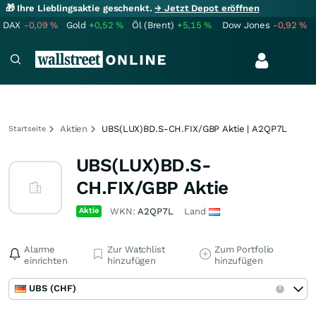
🎁 Ihre Lieblingsaktie geschenkt.
→ Jetzt Depot eröffnen
DAX
-0,09
%
Gold
+0,52
%
Öl (Brent)
+5,15
%
Dow Jones
-0,92
%
Aktien
UBS(LUX)BD.S-CH.FIX/GBP Aktie | A2QP7L
Startseite
UBS(LUX)BD.S-
CH.FIX/GBP Aktie
Aktie
WKN:
A2QP7L
Land
Alarme
Zur Watchlist
Zum Portfolio
einrichten
hinzufügen
hinzufügen
UBS (CHF)