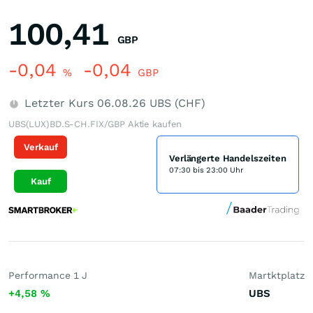
100,41
GBP
-0,04
-0,04
%
GBP
Letzter Kurs
06.08.26
UBS (CHF)
UBS(LUX)BD.S-CH.FIX/GBP Aktie kaufen
Verkauf
Verlängerte Handelszeiten
07:30 bis 23:00 Uhr
Kauf
Performance 1 J
Martktplatz
+4,58
%
UBS