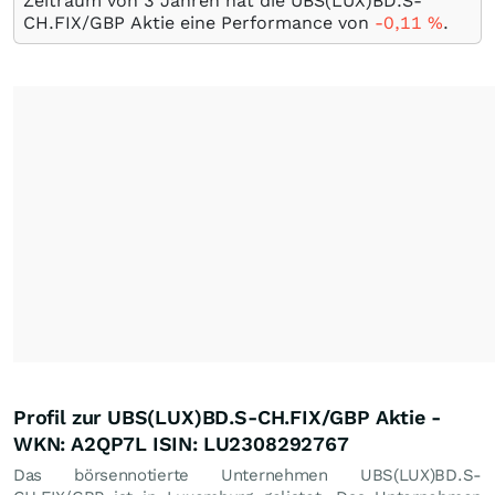
Zeitraum von 3 Jahren hat die UBS(LUX)BD.S-
CH.FIX/GBP Aktie eine Performance von
-0,11
%
.
Profil zur UBS(LUX)BD.S-CH.FIX/GBP Aktie -
WKN: A2QP7L ISIN: LU2308292767
Das börsennotierte Unternehmen UBS(LUX)BD.S-