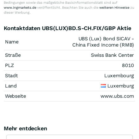
Bedingungen sowie das maßgebliche Basisinformationsblatt sind auf
www.ingmarkets.de
veröffentlicht. Beachten Sie auch die
weiteren Hinweise
zu
dieser Werbung.
Kontaktdaten UBS(LUX)BD.S-CH.FIX/GBP Aktie
UBS (Lux) Bond SICAV -
Name
China Fixed Income (RMB)
Straße
Swiss Bank Center
PLZ
8010
Stadt
Luxembourg
Land
Luxemburg
Webseite
www.ubs.com
Mehr entdecken