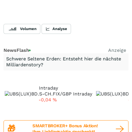
Volumen
Analyse
NewsFlash
Anzeige
Schwere Seltene Erden: Entsteht hier die nächste
Milliardenstory?
Intraday
-0,04
%
-
SMARTBROKER+ Bonus Aktion!
🎁
Ihre Lieblingsaktie geschenkt!