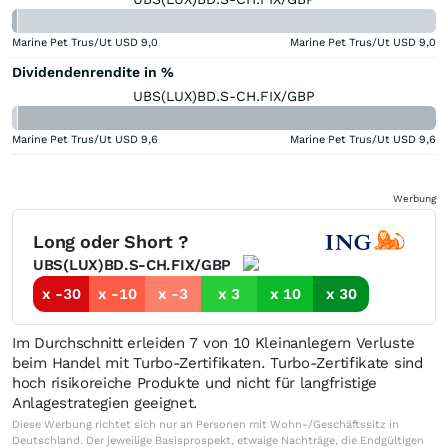
Marine Pet Trus/Ut USD
9,0
Marine Pet Trus/Ut USD
9,0
Dividendenrendite in %
UBS(LUX)BD.S-CH.FIX/GBP
Marine Pet Trus/Ut USD
9,6
Marine Pet Trus/Ut USD
9,6
Werbung
Long oder Short ?
UBS(LUX)BD.S-CH.FIX/GBP
x -30
x -10
x -3
x 3
x 10
x 30
Im Durchschnitt erleiden 7 von 10 Kleinanlegern Verluste
beim Handel mit Turbo-Zertifikaten. Turbo-Zertifikate sind
hoch risikoreiche Produkte und nicht für langfristige
Anlagestrategien geeignet.
Diese Werbung richtet sich nur an Personen mit Wohn-/Geschäftssitz in
Deutschland. Der jeweilige Basisprospekt, etwaige Nachträge, die Endgültigen