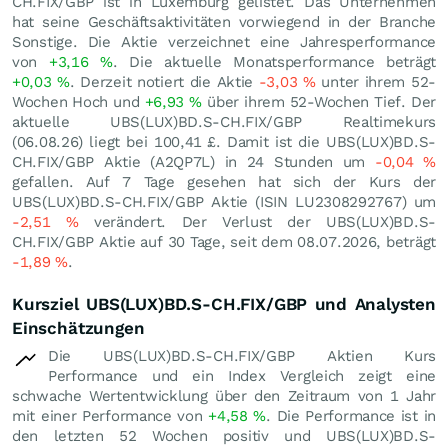
CH.FIX/GBP ist in Luxemburg gelistet. Das Unternehmen
hat seine Geschäftsaktivitäten vorwiegend in der Branche
Sonstige. Die Aktie verzeichnet eine Jahresperformance
von
+3,16
%
. Die aktuelle Monatsperformance beträgt
+0,03
%
. Derzeit notiert die Aktie
-3,03
%
unter ihrem 52-
Wochen Hoch und
+6,93
%
über ihrem 52-Wochen Tief. Der
aktuelle UBS(LUX)BD.S-CH.FIX/GBP Realtimekurs
(
06.08.26
) liegt bei 100,41
£
. Damit ist die UBS(LUX)BD.S-
CH.FIX/GBP Aktie (A2QP7L) in 24 Stunden um
-0,04
%
gefallen. Auf 7 Tage gesehen hat sich der Kurs der
UBS(LUX)BD.S-CH.FIX/GBP Aktie (ISIN LU2308292767) um
-2,51
%
verändert. Der Verlust der UBS(LUX)BD.S-
CH.FIX/GBP Aktie auf 30 Tage, seit dem 08.07.2026, beträgt
-1,89
%
.
Kursziel UBS(LUX)BD.S-CH.FIX/GBP und Analysten
Einschätzungen
Die UBS(LUX)BD.S-CH.FIX/GBP Aktien Kurs
Performance und ein Index Vergleich zeigt eine
schwache Wertentwicklung über den Zeitraum von 1 Jahr
mit einer Performance von
+4,58
%
. Die Performance ist in
den letzten 52 Wochen positiv und UBS(LUX)BD.S-