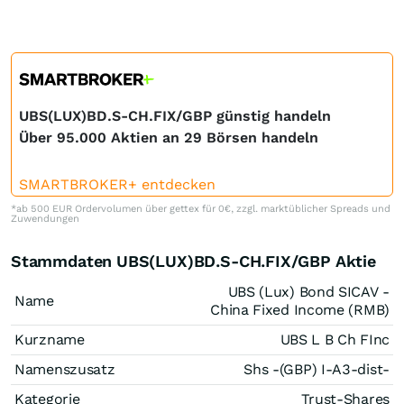
UBS(LUX)BD.S-CH.FIX/GBP günstig handeln
Über 95.000 Aktien an 29 Börsen handeln
SMARTBROKER+ entdecken
*ab 500 EUR Ordervolumen über gettex für 0€, zzgl. marktüblicher Spreads und
Zuwendungen
Stammdaten UBS(LUX)BD.S-CH.FIX/GBP Aktie
UBS (Lux) Bond SICAV -
Name
China Fixed Income (RMB)
Kurzname
UBS L B Ch FInc
Namenszusatz
Shs -(GBP) I-A3-dist-
Kategorie
Trust-Shares