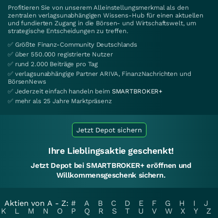
Profitieren Sie von unserem Alleinstellungsmerkmal als den
zentralen verlagsunabhängigen Wissens-Hub für einen aktuellen
und fundierten Zugang in die Börsen- und Wirtschaftswelt, um
strategische Entscheidungen zu treffen.
✅ Größte Finanz-Community Deutschlands
✅ über 550.000 registrierte Nutzer
✅ rund 2.000 Beiträge pro Tag
✅ verlagsunabhängige Partner ARIVA, FinanzNachrichten und
BörsenNews
✅ Jederzeit einfach handeln beim
SMARTBROKER+
✅ mehr als 25 Jahre Marktpräsenz
Jetzt Depot sichern
Ihre Lieblingsaktie geschenkt!
Jetzt Depot bei SMARTBROKER+ eröffnen und
Willkommensgeschenk sichern.
Aktien von A - Z:
#
A
B
C
D
E
F
G
H
I
J
K
L
M
N
O
P
Q
R
S
T
U
V
W
X
Y
Z