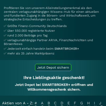
Profitieren Sie von unserem Alleinstellungsmerkmal als den
zentralen verlagsunabhängigen Wissens-Hub für einen aktuellen
und fundierten Zugang in die Börsen- und Wirtschaftswelt, um
strategische Entscheidungen zu treffen.
✅ Größte Finanz-Community Deutschlands
✅ über 550.000 registrierte Nutzer
✅ rund 2.000 Beiträge pro Tag
✅ verlagsunabhängige Partner ARIVA, FinanzNachrichten und
BörsenNews
✅ Jederzeit einfach handeln beim
SMARTBROKER+
✅ mehr als 25 Jahre Marktpräsenz
Jetzt Depot sichern
Ihre Lieblingsaktie geschenkt!
Jetzt Depot bei SMARTBROKER+ eröffnen und
Willkommensgeschenk sichern.
Aktien von A - Z:
#
A
B
C
D
E
F
G
H
I
J