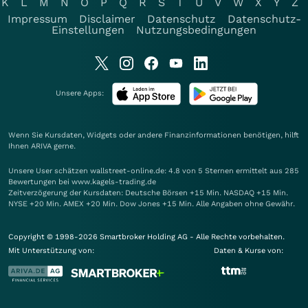
K
L
M
N
O
P
Q
R
S
T
U
V
W
X
Y
Z
Impressum
Disclaimer
Datenschutz
Datenschutz-
Einstellungen
Nutzungsbedingungen
Unsere Apps:
Wenn Sie Kursdaten, Widgets oder andere Finanzinformationen benötigen, hilft
Ihnen
ARIVA
gerne.
Unsere User schätzen wallstreet-online.de: 4.8 von 5 Sternen ermittelt aus 285
Bewertungen bei www.kagels-trading.de
Zeitverzögerung der Kursdaten: Deutsche Börsen +15 Min. NASDAQ +15 Min.
NYSE +20 Min. AMEX +20 Min. Dow Jones +15 Min. Alle Angaben ohne Gewähr.
Copyright © 1998-2026 Smartbroker Holding AG - Alle Rechte vorbehalten.
Mit Unterstützung von:
Daten & Kurse von: