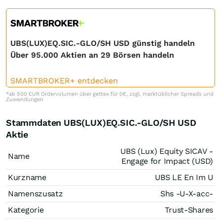
UBS(LUX)EQ.SIC.-GLO/SH USD günstig handeln
Über 95.000 Aktien an 29 Börsen handeln
SMARTBROKER+ entdecken
*ab 500 EUR Ordervolumen über gettex für 0€, zzgl. marktüblicher Spreads und
Zuwendungen
Stammdaten UBS(LUX)EQ.SIC.-GLO/SH USD
Aktie
UBS (Lux) Equity SICAV -
Name
Engage for Impact (USD)
Kurzname
UBS LE En Im U
Namenszusatz
Shs -U-X-acc-
Kategorie
Trust-Shares