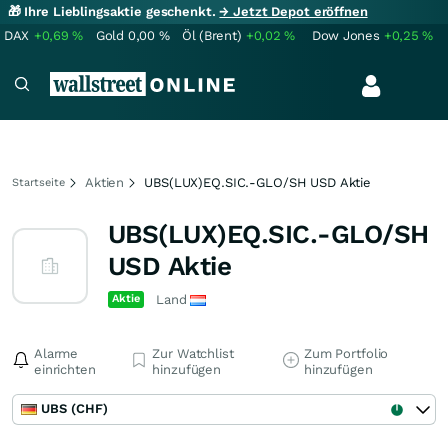
🎁 Ihre Lieblingsaktie geschenkt.
→ Jetzt Depot eröffnen
DAX
+0,69
%
Gold
0,00
%
Öl (Brent)
+0,02
%
Dow Jones
+0,25
%
Aktien
UBS(LUX)EQ.SIC.-GLO/SH USD Aktie
Startseite
UBS(LUX)EQ.SIC.-GLO/SH
USD Aktie
Aktie
Land
Alarme
Zur Watchlist
Zum Portfolio
einrichten
hinzufügen
hinzufügen
UBS (CHF)