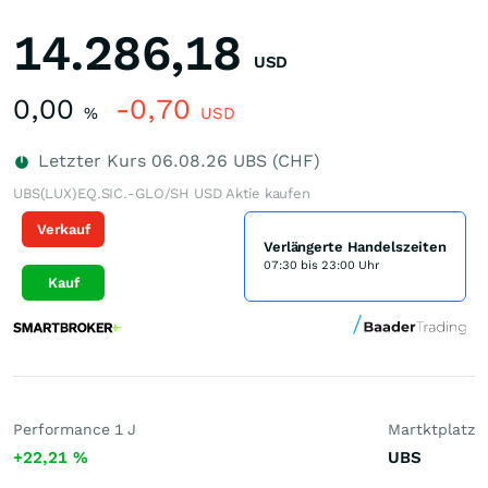
14.286,18
USD
0,00
-0,70
%
USD
Letzter Kurs
06.08.26
UBS (CHF)
UBS(LUX)EQ.SIC.-GLO/SH USD Aktie kaufen
Verkauf
Verlängerte Handelszeiten
07:30 bis 23:00 Uhr
Kauf
Performance 1 J
Martktplatz
+22,21
%
UBS