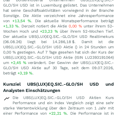
GLO/SH USD ist in Luxemburg gelistet. Das Unternehmen
hat seine Geschäftsaktivitäten vorwiegend in der Branche
Sonstige. Die Aktie verzeichnet eine Jahresperformance
von
+13,54
%
. Die aktuelle Monatsperformance beträgt
+1,33
%
. Derzeit notiert die Aktie
0,00
%
unter ihrem 52-
Wochen Hoch und
+23,23
%
über ihrem 52-Wochen Tief.
Der aktuelle UBS(LUX)EQ.SIC.-GLO/SH USD Realtimekurs
(
06.08.26
) liegt bei 14.286,18
$
. Damit ist die
UBS(LUX)EQ.SIC.-GLO/SH USD Aktie () in 24 Stunden um
0,00
%
gestiegen. Auf 7 Tage gesehen hat sich der Kurs der
UBS(LUX)EQ.SIC.-GLO/SH USD Aktie (ISIN LU2393191064)
um
+2,45
%
verändert. Der Gewinn der UBS(LUX)EQ.SIC.-
GLO/SH USD Aktie auf 30 Tage, seit dem 09.07.2026,
beträgt
+3,19
%
.
Kursziel UBS(LUX)EQ.SIC.-GLO/SH USD und
Analysten Einschätzungen
Die UBS(LUX)EQ.SIC.-GLO/SH USD Aktien Kurs
Performance und ein Index Vergleich zeigt eine sehr
starke Wertentwicklung über den Zeitraum von 1 Jahr mit
einer Performance von
+22,21
%
. Die Performance ist in