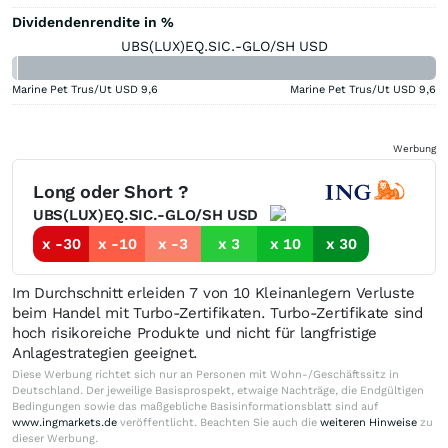
Dividendenrendite in %
UBS(LUX)EQ.SIC.-GLO/SH USD
Marine Pet Trus/Ut USD
9,6
Marine Pet Trus/Ut USD
9,6
Werbung
Long oder Short ?
UBS(LUX)EQ.SIC.-GLO/SH USD
x -30
x -10
x -3
x 3
x 10
x 30
Im Durchschnitt erleiden 7 von 10 Kleinanlegern Verluste
beim Handel mit Turbo-Zertifikaten. Turbo-Zertifikate sind
hoch risikoreiche Produkte und nicht für langfristige
Anlagestrategien geeignet.
Diese Werbung richtet sich nur an Personen mit Wohn-/Geschäftssitz in
Deutschland. Der jeweilige Basisprospekt, etwaige Nachträge, die Endgültigen
Bedingungen sowie das maßgebliche Basisinformationsblatt sind auf
www.ingmarkets.de
veröffentlicht. Beachten Sie auch die
weiteren Hinweise
zu
dieser Werbung.