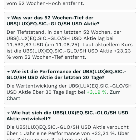
vom 52 Wochen-Hoch entfernt.
Was war das 52 Wochen-Tief der
UBS(LUX)EQ.SIC.-GLO/SH USD Aktie?
Der Tiefststand, in den letzten 52 Wochen, der
UBS(LUX)EQ.SIC.-GLO/SH USD Aktie lag bei
11.592,83
USD
(am
11.08.25
). Laut aktuellem Kurs
ist die UBS(LUX)EQ.SIC.-GLO/SH USD Aktie +23,23
%
vom 52 Wochen-Tief entfernt.
Wie ist die Performance der UBS(LUX)EQ.SIC.-
GLO/SH USD Aktie der letzten 30 Tage?
Die Wertentwicklung der UBS(LUX)EQ.SIC.-GLO/SH
USD Aktie über 30 Tage liegt bei
+3,19
%
.
Zum
Chart
Wie hat sich die UBS(LUX)EQ.SIC.-GLO/SH USD
Aktie entwickelt?
Die UBS(LUX)EQ.SIC.-GLO/SH USD Aktie verbucht
über 1 Jahr eine Performance von +22,21
%
. Über
den Zeitraum von 3 Jahren hat die