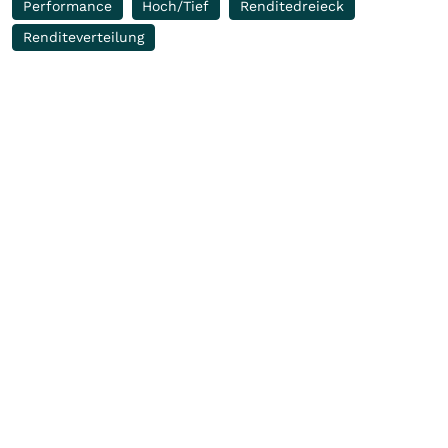
Performance
Hoch/Tief
Renditedreieck
Renditeverteilung