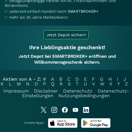
✅ verlagsunabhängige Partner ARIVA, FinanzNachrichten und
BörsenNews
✅ Jederzeit einfach handeln beim
SMARTBROKER+
✅ mehr als 25 Jahre Marktpräsenz
Jetzt Depot sichern
Ihre Lieblingsaktie geschenkt!
Jetzt Depot bei SMARTBROKER+ eröffnen und
Willkommensgeschenk sichern.
Aktien von A - Z:
#
A
B
C
D
E
F
G
H
I
J
K
L
M
N
O
P
Q
R
S
T
U
V
W
X
Y
Z
Impressum
Disclaimer
Datenschutz
Datenschutz-
Einstellungen
Nutzungsbedingungen
Unsere Apps: