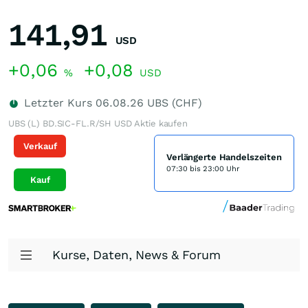
141,91
USD
+0,06
+0,08
%
USD
Letzter Kurs
06.08.26
UBS (CHF)
UBS (L) BD.SIC-FL.R/SH USD Aktie kaufen
Verkauf
Verlängerte Handelszeiten
07:30 bis 23:00 Uhr
Kauf
Kurse, Daten, News & Forum