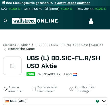
🎁 Ihre Lieblingsaktie geschenkt.
→ Jetzt Depot eröffnen
DAX
+0,69
%
Gold
0,00
%
Öl (Brent)
+0,02
%
Dow Jones
+0,25
%
Aktien
UBS (L) BD.SIC-FL.R/SH USD Aktie | A3DHXY
Startseite
Historische Kurse
UBS (L) BD.SIC-FL.R/SH
USD Aktie
Aktie
WKN:
A3DHXY
Land
Alarme
Zur Watchlist
Zum Portfolio
einrichten
hinzufügen
hinzufügen
UBS (CHF)